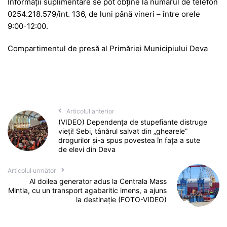
Informaţii suplimentare se pot obţine la numărul de telefon
0254.218.579/int. 136, de luni până vineri – între orele
9:00-12:00.
Compartimentul de presă al Primăriei Municipiului Deva
Articolul anterior
(VIDEO) Dependența de stupefiante distruge
vieți! Sebi, tânărul salvat din „ghearele”
drogurilor și-a spus povestea în fața a sute
de elevi din Deva
Articolul următor
Al doilea generator adus la Centrala Mass
Mintia, cu un transport agabaritic imens, a ajuns
la destinație (FOTO-VIDEO)