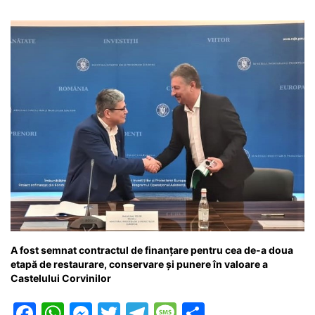
A fost semnat contractul de finanţare pentru cea de-a doua
etapă de restaurare, conservare şi punere în valoare a
Castelului Corvinilor
F
W
M
T
T
M
P