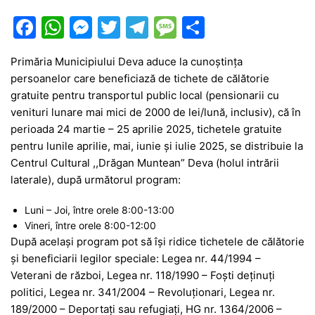
F
W
M
T
T
M
P
a
h
e
w
el
e
ar
Primăria Municipiului Deva aduce la cunoştinţa
c
at
s
itt
e
s
ta
persoanelor care beneficiază de tichete de călătorie
e
s
s
er
gr
s
je
gratuite pentru transportul public local (pensionarii cu
b
A
e
a
a
a
venituri lunare mai mici de 2000 de lei/lună, inclusiv), că în
perioada 24 martie – 25 aprilie 2025, tichetele gratuite
o
p
n
m
g
z
pentru lunile aprilie, mai, iunie și iulie 2025, se distribuie la
o
p
g
e
ă
Centrul Cultural ,,Drăgan Muntean” Deva (holul intrării
k
er
laterale), după următorul program:
Luni – Joi, între orele 8:00-13:00
Vineri, între orele 8:00-12:00
După același program pot să își ridice tichetele de călătorie
și beneficiarii legilor speciale: Legea nr. 44/1994 –
Veterani de război, Legea nr. 118/1990 – Foști deținuți
politici, Legea nr. 341/2004 – Revoluționari, Legea nr.
189/2000 – Deportați sau refugiați, HG nr. 1364/2006 –