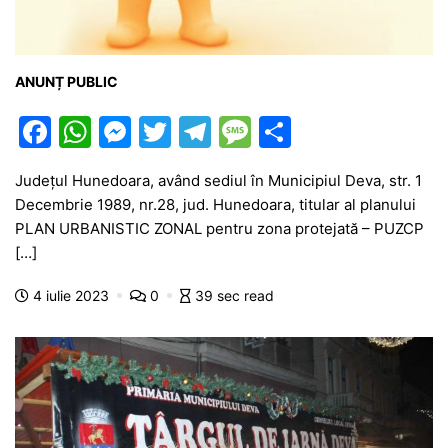
ANUNȚ PUBLIC
F
W
M
T
T
M
P
a
h
e
w
el
e
ar
Județul Hunedoara, având sediul în Municipiul Deva, str. 1
c
at
s
itt
e
s
ta
Decembrie 1989, nr.28, jud. Hunedoara, titular al planului
e
s
s
er
gr
s
je
PLAN URBANISTIC ZONAL pentru zona protejată – PUZCP
b
A
e
a
a
a
[…]
o
p
n
m
g
z
4 iulie 2023
0
39 sec read
o
p
g
e
ă
k
er