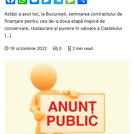
a
h
e
w
el
e
ar
Astăzi a avut loc, la Bucureşti, semnarea contractului de
c
at
s
itt
e
s
ta
finanţare pentru cea de-a doua etapă majoră de
e
s
s
er
gr
s
je
conservare, restaurare şi punere în valoare a Castelului
b
A
e
a
a
a
[…]
o
p
n
m
g
z
19 octombrie 2022
0
2 min read
o
p
g
e
ă
k
er