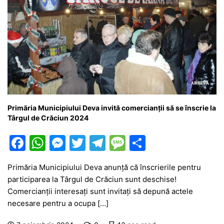
Primăria Municipiului Deva invită comercianții să se înscrie la
Târgul de Crăciun 2024
F
W
M
T
T
M
P
a
h
e
w
el
e
ar
Primăria Municipiului Deva anunță că înscrierile pentru
c
at
s
itt
e
s
ta
participarea la Târgul de Crăciun sunt deschise!
e
s
s
er
gr
s
je
Comercianții interesați sunt invitați să depună actele
b
A
e
a
a
a
necesare pentru a ocupa […]
o
p
n
m
g
z