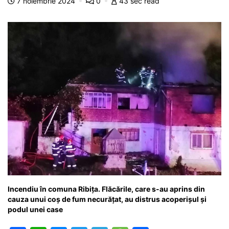
7 noiembrie 2024
0
43 sec read
o
p
g
e
ă
k
er
Incendiu în comuna Ribița. Flăcările, care s-au aprins din
cauza unui coș de fum necurățat, au distrus acoperișul și
podul unei case