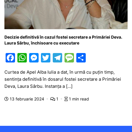
Decizie definitivă în cazul fostei secretare a Primăriei Deva.
Laura Sârbu, închisoare cu executare
F
W
M
T
T
M
P
a
h
e
w
el
e
ar
Curtea de Apel Alba Iulia a dat, în urmă cu puțin timp,
c
at
s
itt
e
s
ta
sentința definitivă în dosarul fostei secretare a Primăriei
e
s
s
er
gr
s
je
Deva, Laura Sârbu. Instanța a […]
b
A
e
a
a
a
13 februarie 2024
1
1 min read
o
p
n
m
g
z
o
p
g
e
ă
k
er