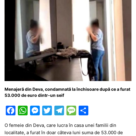
k
er
Menajeră din Deva, condamnată la închisoare după ce a furat
53.000 de euro dintr-un seif
F
W
M
T
T
M
P
a
h
e
w
el
e
ar
O femeie din Deva, care lucra în casa unei familii din
c
at
s
itt
e
s
ta
localitate, a furat în doar câteva luni suma de 53.000 de