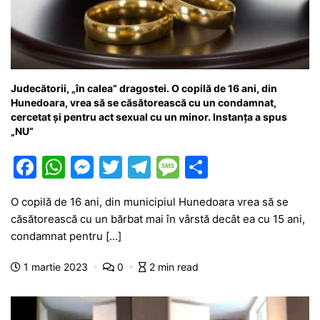
Judecătorii, „în calea” dragostei. O copilă de 16 ani, din
Hunedoara, vrea să se căsătorească cu un condamnat,
cercetat și pentru act sexual cu un minor. Instanța a spus
„NU”
F
W
M
T
T
M
P
a
h
e
w
el
e
ar
O copilă de 16 ani, din municipiul Hunedoara vrea să se
c
at
s
itt
e
s
ta
căsătorească cu un bărbat mai în vârstă decât ea cu 15 ani,
e
s
s
er
gr
s
je
condamnat pentru […]
b
A
e
a
a
a
1 martie 2023
0
2 min read
o
p
n
m
g
z
o
p
g
e
ă