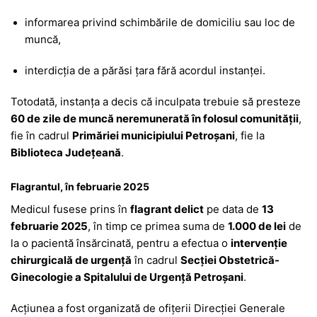
informarea privind schimbările de domiciliu sau loc de
muncă,
interdicția de a părăsi țara fără acordul instanței.
Totodată, instanța a decis că inculpata trebuie să presteze
60 de zile de muncă neremunerată în folosul comunității
,
fie în cadrul
Primăriei municipiului Petroșani
, fie la
Biblioteca Județeană
.
Flagrantul, în februarie 2025
Medicul fusese prins în
flagrant delict
pe data de
13
februarie 2025
, în timp ce primea suma de
1.000 de lei
de
la o pacientă însărcinată, pentru a efectua o
intervenție
chirurgicală de urgență
în cadrul
Secției Obstetrică-
Ginecologie a Spitalului de Urgență Petroșani
.
Acțiunea a fost organizată de ofițerii Direcției Generale