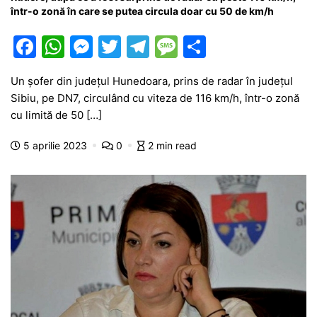
într-o zonă în care se putea circula doar cu 50 de km/h
F
W
M
T
T
M
P
a
h
e
w
el
e
ar
Un șofer din județul Hunedoara, prins de radar în județul
c
at
s
itt
e
s
ta
Sibiu, pe DN7, circulând cu viteza de 116 km/h, într-o zonă
e
s
s
er
gr
s
je
cu limită de 50 […]
b
A
e
a
a
a
5 aprilie 2023
0
2 min read
o
p
n
m
g
z
o
p
g
e
ă
k
er