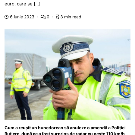
e
s
s
er
gr
s
je
euro, care se […]
b
A
e
a
a
a
6 iunie 2023
0
3 min read
o
p
n
m
g
z
o
p
g
e
ă
k
er
Cum a reușit un hunedorean să anuleze o amendă a Poliției
Rutiere, după ce a fost surprins de radar cu peste 110 km/h,