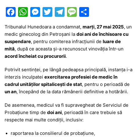
F
W
M
T
T
M
P
a
h
e
w
el
e
ar
Tribunalul Hunedoara a condamnat,
marți, 27 mai 2025
, un
c
at
s
itt
e
s
ta
medic ginecolog din Petroșani la
doi ani de închisoare cu
e
s
s
er
gr
s
je
suspendare
, pentru comiterea infracțiunii de
luare de
b
A
e
a
a
a
mită
, după ce aceasta și-a recunoscut vinovăția într-un
acord încheiat cu procurorii
.
o
p
n
m
g
z
o
p
g
e
ă
Potrivit sentinței, pe lângă pedeapsa principală, instanța i-a
interzis inculpatei
exercitarea profesiei de medic în
k
er
cadrul unităților spitalicești de stat
, pentru o perioadă de
un an
, începând de la data rămânerii definitive a hotărârii.
De asemenea, medicul va fi supravegheat de Serviciul de
Probațiune timp de
doi ani
, perioadă în care trebuie să
respecte mai multe condiții, inclusiv:
raportarea la consilierul de probațiune,