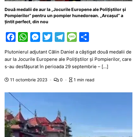
Două medalii de aur la „Jocurile Europene ale Polițiștilor și
Pompierilor” pentru un pompier hunedorean. „Arcașul” a
țintit perfect, din nou
F
W
M
T
T
M
P
a
h
e
w
el
e
ar
Plutonierul adjutant Călin Daniel a câștigat două medalii de
c
at
s
itt
e
s
ta
aur la Jocurile Europene ale Polițiștilor și Pompierilor, care
e
s
s
er
gr
s
je
s-au desfășurat în perioada 29 septembrie – […]
b
A
e
a
a
a
11 octombrie 2023
0
1 min read
o
p
n
m
g
z
o
p
g
e
ă
k
er