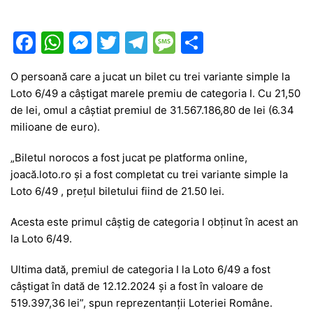
F
W
M
T
T
M
P
a
h
e
w
el
e
ar
O persoană care a jucat un bilet cu trei variante simple la
c
at
s
itt
e
s
ta
Loto 6/49 a câștigat marele premiu de categoria I. Cu 21,50
e
s
s
er
gr
s
je
de lei, omul a câștiat premiul de 31.567.186,80 de lei (6.34
b
A
e
a
a
a
milioane de euro).
o
p
n
m
g
z
„Biletul norocos a fost jucat pe platforma online,
o
p
g
e
ă
joacă.loto.ro și a fost completat cu trei variante simple la
Loto 6/49 , prețul biletului fiind de 21.50 lei.
k
er
Acesta este primul câștig de categoria I obținut în acest an
la Loto 6/49.
Ultima dată, premiul de categoria I la Loto 6/49 a fost
câștigat în dată de 12.12.2024 și a fost în valoare de
519.397,36 lei”, spun reprezentanții Loteriei Române.