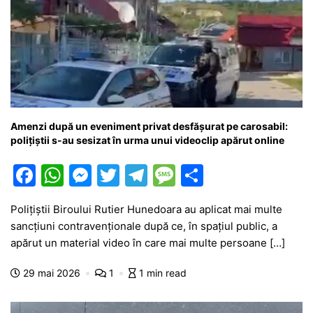
Amenzi după un eveniment privat desfășurat pe carosabil:
polițiștii s-au sesizat în urma unui videoclip apărut online
F
W
M
T
T
M
P
a
h
e
w
el
e
ar
Polițiștii Biroului Rutier Hunedoara au aplicat mai multe
c
at
s
itt
e
s
ta
sancțiuni contravenționale după ce, în spațiul public, a
e
s
s
er
gr
s
je
apărut un material video în care mai multe persoane […]
b
A
e
a
a
a
29 mai 2026
1
1 min read
o
p
n
m
g
z
o
p
g
e
ă