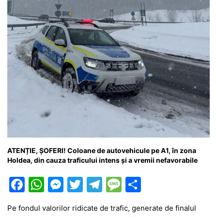
k
er
ATENȚIE, ȘOFERI! Coloane de autovehicule pe A1, în zona
Holdea, din cauza traficului intens și a vremii nefavorabile
F
W
M
T
T
M
P
a
h
e
w
el
e
ar
Pe fondul valorilor ridicate de trafic, generate de finalul
c
at
s
itt
e
s
ta