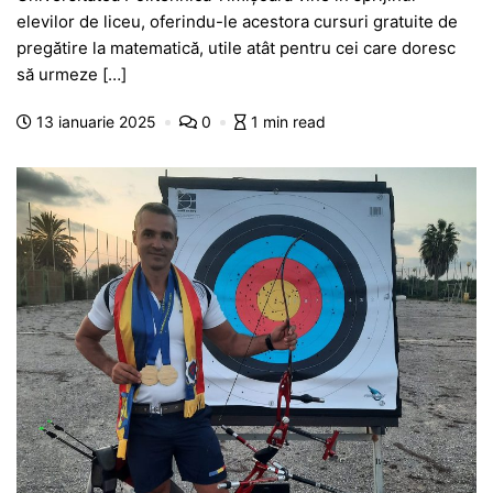
c
at
s
itt
e
s
ta
elevilor de liceu, oferindu-le acestora cursuri gratuite de
e
s
s
er
gr
s
je
pregătire la matematică, utile atât pentru cei care doresc
b
A
e
a
a
a
să urmeze […]
o
p
n
m
g
z
13 ianuarie 2025
0
1 min read
o
p
g
e
ă
k
er