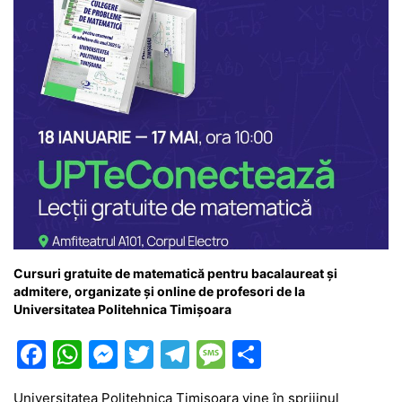
Cursuri gratuite de matematică pentru bacalaureat și
admitere, organizate și online de profesori de la
Universitatea Politehnica Timișoara
F
W
M
T
T
M
P
a
h
e
w
el
e
ar
Universitatea Politehnica Timișoara vine în sprijinul