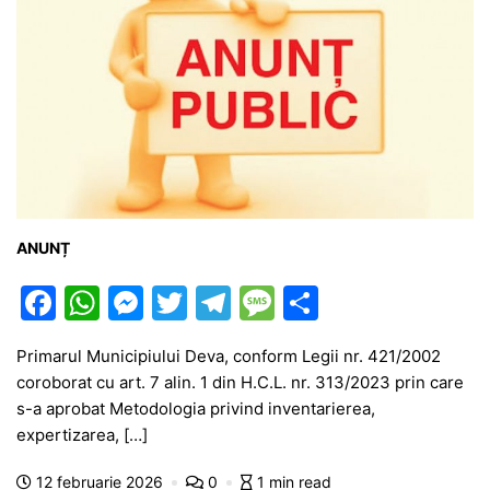
ANUNȚ
F
W
M
T
T
M
P
a
h
e
w
el
e
ar
Primarul Municipiului Deva, conform Legii nr. 421/2002
c
at
s
itt
e
s
ta
coroborat cu art. 7 alin. 1 din H.C.L. nr. 313/2023 prin care
e
s
s
er
gr
s
je
s-a aprobat Metodologia privind inventarierea,
b
A
e
a
a
a
expertizarea, […]
o
p
n
m
g
z
12 februarie 2026
0
1 min read