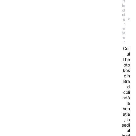
rt
ic
ol
ul
u
r
m
ăt
o
r
Cor
ul
The
oto
kos
din
Bra
d
coli
ndă
la
Ven
eția
, la
sedi
ul
Insti