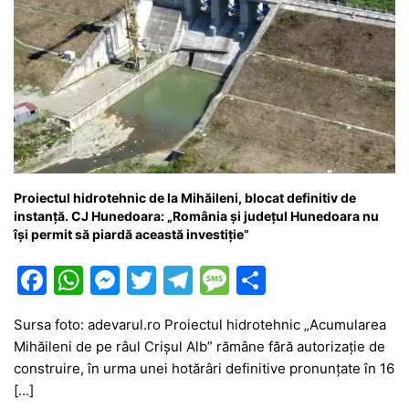
Proiectul hidrotehnic de la Mihăileni, blocat definitiv de
instanță. CJ Hunedoara: „România și județul Hunedoara nu
își permit să piardă această investiție”
F
W
M
T
T
M
P
a
h
e
w
el
e
ar
Sursa foto: adevarul.ro Proiectul hidrotehnic „Acumularea
c
at
s
itt
e
s
ta
Mihăileni de pe râul Crișul Alb” rămâne fără autorizație de
e
s
s
er
gr
s
je
construire, în urma unei hotărâri definitive pronunțate în 16
b
A
e
a
a
a
[…]