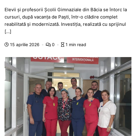
a
h
e
w
el
e
ar
Elevii și profesorii Școlii Gimnaziale din Băcia se întorc la
c
at
s
itt
e
s
ta
cursuri, după vacanța de Paști, într-o clădire complet
e
s
s
er
gr
s
je
reabilitată și modernizată. Investiția, realizată cu sprijinul
b
A
e
a
a
a
[…]
o
p
n
m
g
z
15 aprilie 2026
0
1 min read
o
p
g
e
ă
k
er