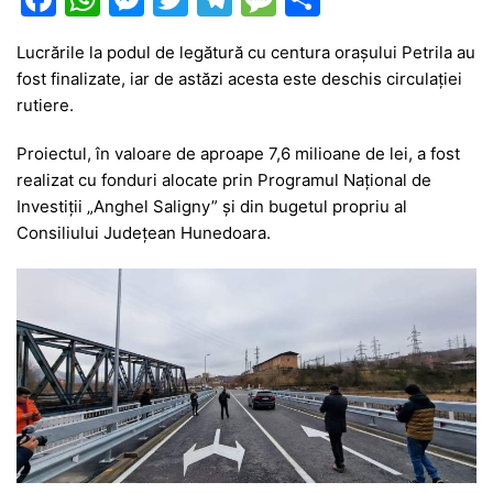
a
h
e
w
el
e
ar
Lucrările la podul de legătură cu centura orașului Petrila au
c
at
s
itt
e
s
ta
fost finalizate, iar de astăzi acesta este deschis circulației
e
s
s
er
gr
s
je
rutiere.
b
A
e
a
a
a
Proiectul, în valoare de aproape 7,6 milioane de lei, a fost
o
p
n
m
g
z
realizat cu fonduri alocate prin Programul Național de
o
p
g
e
ă
Investiții „Anghel Saligny” și din bugetul propriu al
Consiliului Județean Hunedoara.
k
er