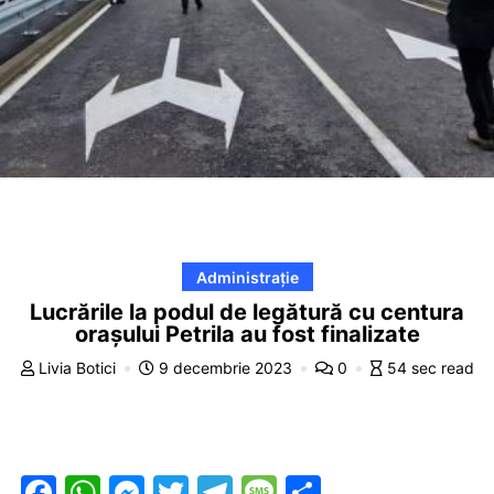
Administrație
Lucrările la podul de legătură cu centura
orașului Petrila au fost finalizate
Livia Botici
9 decembrie 2023
0
54 sec read
F
W
M
T
T
M
P