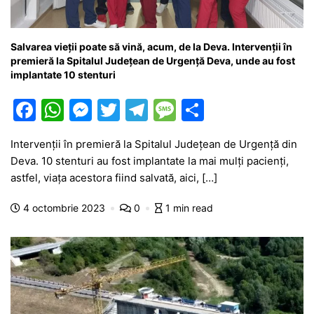
Salvarea vieții poate să vină, acum, de la Deva. Intervenții în
premieră la Spitalul Județean de Urgență Deva, unde au fost
implantate 10 stenturi
F
W
M
T
T
M
P
a
h
e
w
el
e
ar
Intervenții în premieră la Spitalul Județean de Urgență din
c
at
s
itt
e
s
ta
Deva. 10 stenturi au fost implantate la mai mulți pacienți,
e
s
s
er
gr
s
je
astfel, viața acestora fiind salvată, aici, […]
b
A
e
a
a
a
4 octombrie 2023
0
1 min read
o
p
n
m
g
z
o
p
g
e
ă
k
er