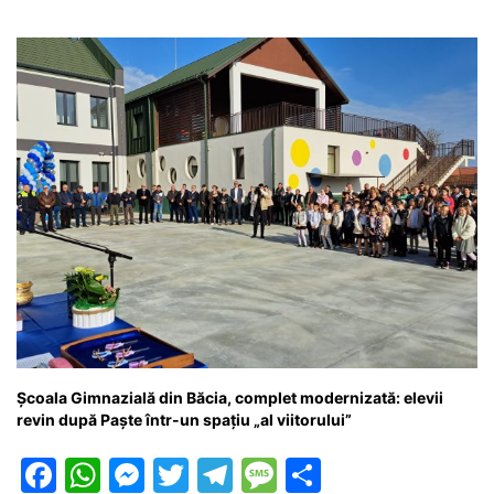
o
p
g
e
ă
k
er
Școala Gimnazială din Băcia, complet modernizată: elevii
revin după Paște într-un spațiu „al viitorului”
F
W
M
T
T
M
P