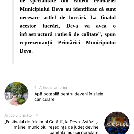
de specialitate din cadrul Primăriei
Municipiului Deva au identificat că sunt
necesare astfel de lucrări.
La finalul
acestor lucrări, Deva va avea o
infrastructură rutieră de calitate”, spun
reprezentanții Primăriei Municipiului
Deva.
Articolul anterior
Apă potabilă pentru deveni în zilele
caniculare
Articolul următor
„Festivalul de folclor al Cetății”, la Deva. Astăzi și
mâine, municipiul reședință de județ devine
capitala muzicii populare