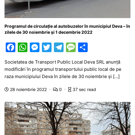
Programul de circulație al autobuzelor în municipiul Deva – în
zilele de 30 noiembrie și 1 decembrie 2022
F
W
M
T
T
M
P
a
h
e
w
el
e
ar
Societatea de Transport Public Local Deva SRL anunță
c
at
s
itt
e
s
ta
modificări în programul transportului public local de pe
e
s
s
er
gr
s
je
raza municipiului Deva în zilele de 30 noiembrie și […]
b
A
e
a
a
a
28 noiembrie 2022
0
37 sec read
o
p
n
m
g
z
o
p
g
e
ă
k
er