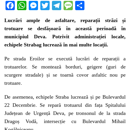
F
W
M
T
T
M
P
a
h
e
w
el
e
ar
Lucrări ample de asfaltare, reparații străzi și
c
at
s
itt
e
s
ta
trotuare se desfășoară în această perioadă în
e
s
s
er
gr
s
je
municipiul Deva. Potrivit administrației locale,
b
A
e
a
a
a
echipele Strabag lucrează în mai multe locații.
o
p
n
m
g
z
o
p
g
e
ă
Pe strada Eroilor se execută lucrări de reparații a
trotuarelor. Se montează borduri, geigere (guri de
k
er
scurgere stradale) și se toarnă covor asfaltic nou pe
trotuare.
De asemenea, echipele Straba lucrează și pe Bulevardul
22 Decembrie. Se repară trotuarul din fața Spitalului
Județean de Urgență Deva, pe tronsonul de la strada
Dragoș Vodă, intersecție cu Bulevardul Mihail
Kogălniceanu.