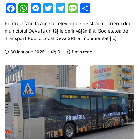
F
W
M
T
T
M
P
a
h
e
w
el
e
ar
Pentru a facilita accesul elevilor de pe strada Carierei din
c
at
s
itt
e
s
ta
municipiul Deva la unitățile de învățământ, Societatea de
e
s
s
er
gr
s
je
Transport Public Local Deva SRL a implementat […]
b
A
e
a
a
a
30 ianuarie 2025
0
1 min read
o
p
n
m
g
z
o
p
g
e
ă
k
er