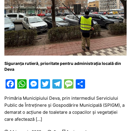
Siguranța rutieră, prioritate pentru administrația locală din
Deva
F
W
M
T
T
M
P
a
h
e
w
el
e
ar
Primăria Municipiului Deva, prin intermediul Serviciului
c
at
s
itt
e
s
ta
Public de Întreținere și Gospodărire Municipală (SPIGM), a
e
s
s
er
gr
s
je
demarat o acțiune de toaletare a copacilor și vegetației
b
A
e
a
a
a
care afectează […]
o
p
n
m
g
z