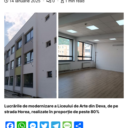
14 ianuarie 2025
0
1 min read
o
p
g
e
ă
k
er
Lucrările de modernizare a Liceului de Arte din Deva, de pe
strada Horea, realizate în proporție de peste 80%
F
W
M
T
T
M
P