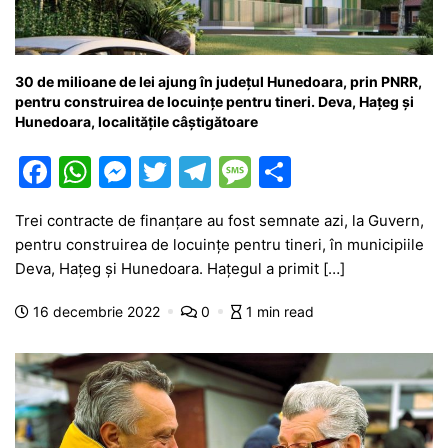
30 de milioane de lei ajung în județul Hunedoara, prin PNRR,
pentru construirea de locuințe pentru tineri. Deva, Hațeg și
Hunedoara, localitățile câștigătoare
F
W
M
T
T
M
P
a
h
e
w
el
e
ar
Trei contracte de finanțare au fost semnate azi, la Guvern,
c
at
s
itt
e
s
ta
pentru construirea de locuințe pentru tineri, în municipiile
e
s
s
er
gr
s
je
Deva, Hațeg și Hunedoara. Hațegul a primit […]
b
A
e
a
a
a
16 decembrie 2022
0
1 min read
o
p
n
m
g
z
o
p
g
e
ă
k
er