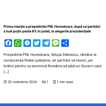
Prima reacție a președintei PNL Hunedoara, după ce partidul
a luat puțin peste 8% în județ, la alegerile prezidențiale
F
W
M
T
T
M
P
a
h
e
w
el
e
ar
Președinta PNL Hunedoara, Vetuța Stănescu, rămâne la
c
at
s
itt
e
s
ta
conducerea filialei județene, iar partidul va munci „pe
e
s
s
er
gr
s
je
brânci pentru ca duminică România să aibă un Guvern care
b
A
e
a
a
a
[…]
o
p
n
m
g
z
25 noiembrie 2024
1
1 min read
o
p
g
e
ă
k
er