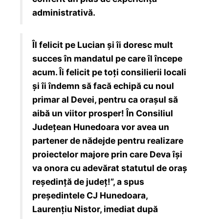
administrativă.
Îl felicit pe Lucian și îi doresc mult
succes în mandatul pe care îl începe
acum. Îi felicit pe toți consilierii locali
și îi îndemn să facă echipă cu noul
primar al Devei, pentru ca orașul să
aibă un viitor prosper! În Consiliul
Județean Hunedoara vor avea un
partener de nădejde pentru realizare
proiectelor majore prin care Deva își
va onora cu adevărat statutul de oraș
reședință de județ!”, a spus
președintele CJ Hunedoara,
Laurențiu Nistor, imediat după