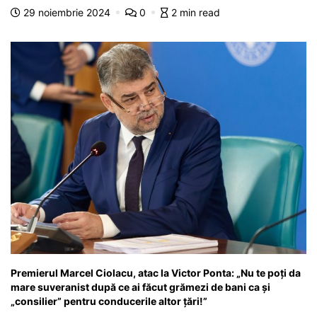
o
p
n
m
g
z
29 noiembrie 2024
0
2 min read
o
p
g
e
ă
k
er
Premierul Marcel Ciolacu, atac la Victor Ponta: „Nu te poți da
mare suveranist după ce ai făcut grămezi de bani ca și
„consilier” pentru conducerile altor țări!”