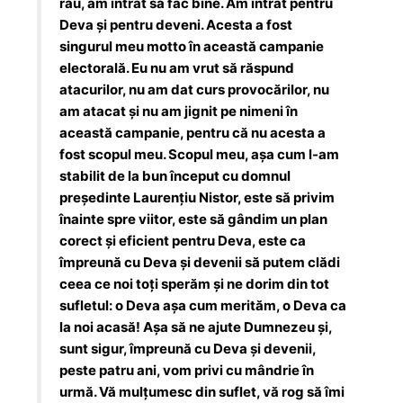
rău, am intrat să fac bine. Am intrat pentru
Deva și pentru deveni. Acesta a fost
singurul meu motto în această campanie
electorală. Eu nu am vrut să răspund
atacurilor, nu am dat curs provocărilor, nu
am atacat și nu am jignit pe nimeni în
această campanie, pentru că nu acesta a
fost scopul meu. Scopul meu, așa cum l-am
stabilit de la bun început cu domnul
președinte Laurențiu Nistor, este să privim
înainte spre viitor, este să gândim un plan
corect și eficient pentru Deva, este ca
împreună cu Deva și devenii să putem clădi
ceea ce noi toți sperăm și ne dorim din tot
sufletul: o Deva așa cum merităm, o Deva ca
la noi acasă! Așa să ne ajute Dumnezeu și,
sunt sigur, împreună cu Deva și devenii,
peste patru ani, vom privi cu mândrie în
urmă. Vă mulțumesc din suflet, vă rog să îmi