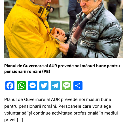
Planul de Guvernare al AUR prevede noi măsuri bune pentru
pensionarii români (PE)
F
W
M
T
T
M
P
a
h
e
w
el
e
ar
Planul de Guvernare al AUR prevede noi măsuri bune
c
at
s
itt
e
s
ta
pentru pensionarii români. Persoanele care vor alege
e
s
s
er
gr
s
je
voluntar să își continue activitatea profesională în mediul
b
A
e
a
a
a
privat […]