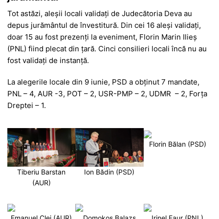
Tot astăzi, aleșii locali validați de Judecătoria Deva au
depus jurământul de învestitură. Din cei 16 aleși validați,
doar 15 au fost prezenți la eveniment, Florin Marin Ilieș
(PNL) fiind plecat din țară. Cinci consilieri locali încă nu au
fost validați de instanță.
La alegerile locale din 9 iunie, PSD a obținut 7 mandate,
PNL – 4, AUR -3, POT – 2, USR-PMP – 2, UDMR – 2, Forța
Dreptei – 1.
Florin Bălan (PSD)
Tiberiu Barstan
Ion Bădin (PSD)
(AUR)
Emanuel Clej (AUR)
Domokos Balazs
Irinel Faur (PNL)