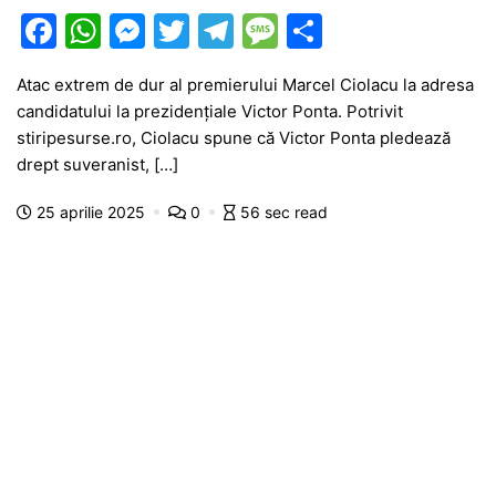
F
W
M
T
T
M
P
a
h
e
w
el
e
ar
Atac extrem de dur al premierului Marcel Ciolacu la adresa
c
at
s
itt
e
s
ta
candidatului la prezidențiale Victor Ponta. Potrivit
e
s
s
er
gr
s
je
stiripesurse.ro, Ciolacu spune că Victor Ponta pledează
b
A
e
a
a
a
drept suveranist, […]
o
p
n
m
g
z
25 aprilie 2025
0
56 sec read
o
p
g
e
ă
k
er