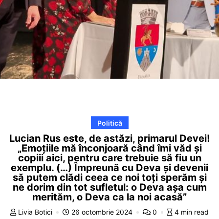
Politică
Lucian Rus este, de astăzi, primarul Devei!
„Emoțiile mă înconjoară când îmi văd și
copiii aici, pentru care trebuie să fiu un
exemplu. (…) Împreună cu Deva și devenii
să putem clădi ceea ce noi toți sperăm și
ne dorim din tot sufletul: o Deva așa cum
merităm, o Deva ca la noi acasă”
Livia Botici
26 octombrie 2024
0
4 min read