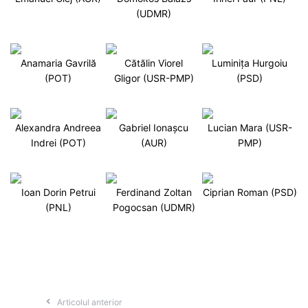
(UDMR)
Anamaria Gavrilă
Cătălin Viorel
Luminița Hurgoiu
(POT)
Gligor (USR-PMP)
(PSD)
Alexandra Andreea
Gabriel Ionașcu
Lucian Mara (USR-
Indrei (POT)
(AUR)
PMP)
Ioan Dorin Petrui
Ferdinand Zoltan
Ciprian Roman (PSD)
(PNL)
Pogocsan (UDMR)
Articolul anterior