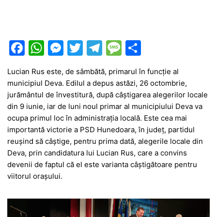
F
W
M
T
T
M
P
a
h
e
w
el
e
ar
Lucian Rus este, de sâmbătă, primarul în funcție al
c
at
s
itt
e
s
ta
municipiul Deva. Edilul a depus astăzi, 26 octombrie,
e
s
s
er
gr
s
je
jurământul de învestitură, după câștigarea alegerilor locale
b
A
e
a
a
a
din 9 iunie, iar de luni noul primar al municipiului Deva va
ocupa primul loc în administrația locală. Este cea mai
o
p
n
m
g
z
importantă victorie a PSD Hunedoara, în județ, partidul
o
p
g
e
ă
reușind să câștige, pentru prima dată, alegerile locale din
k
er
Deva, prin candidatura lui Lucian Rus, care a convins
devenii de faptul că el este varianta câștigătoare pentru
viitorul orașului.