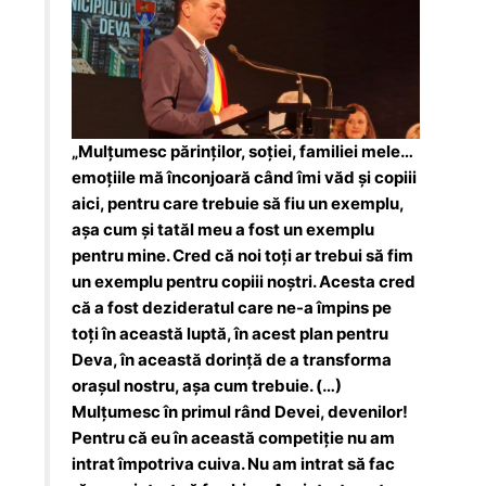
„Mulțumesc părinților, soției, familiei mele…
emoțiile mă înconjoară când îmi văd și copiii
aici, pentru care trebuie să fiu un exemplu,
așa cum și tatăl meu a fost un exemplu
pentru mine. Cred că noi toți ar trebui să fim
un exemplu pentru copiii noștri. Acesta cred
că a fost dezideratul care ne-a împins pe
toți în această luptă, în acest plan pentru
Deva, în această dorință de a transforma
orașul nostru, așa cum trebuie. (…)
Mulțumesc în primul rând Devei, devenilor!
Pentru că eu în această competiție nu am
intrat împotriva cuiva. Nu am intrat să fac