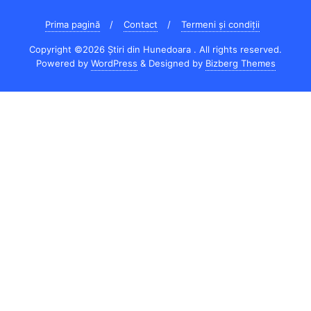
Prima pagină
Contact
Termeni și condiții
Copyright ©2026 Știri din Hunedoara . All rights reserved.
Powered by
WordPress
&
Designed by
Bizberg Themes