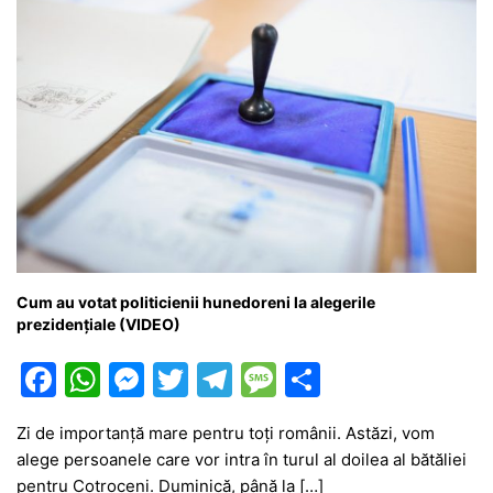
Cum au votat politicienii hunedoreni la alegerile
prezidențiale (VIDEO)
F
W
M
T
T
M
P
a
h
e
w
el
e
ar
Zi de importanță mare pentru toți românii. Astăzi, vom
c
at
s
itt
e
s
ta
alege persoanele care vor intra în turul al doilea al bătăliei
e
s
s
er
gr
s
je
pentru Cotroceni. Duminică, până la […]