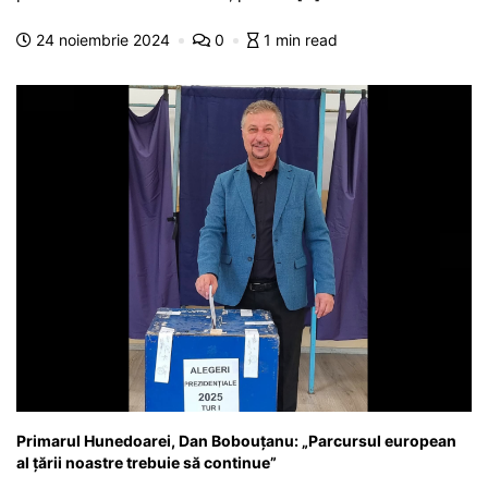
b
A
e
a
a
a
24 noiembrie 2024
0
1 min read
o
p
n
m
g
z
o
p
g
e
ă
k
er
Primarul Hunedoarei, Dan Bobouțanu: „Parcursul european
al ţării noastre trebuie să continue”