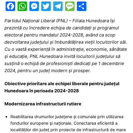
F
W
M
T
T
M
P
a
h
e
w
el
e
ar
Partidul Național Liberal (PNL) – Filiala Hunedoara își
c
at
s
itt
e
s
ta
prezintă cu încredere echipa de candidați și programul
e
s
s
er
gr
s
je
electoral pentru mandatul 2024-2028, având ca scop
b
A
e
a
a
a
dezvoltarea județului și îmbunătățirea vieții locuitorilor săi.
Cu o vastă experiență în administrație, economie, sănătate
o
p
n
m
g
z
și educație, PNL Hunedoara invită locuitorii județului să
o
p
g
e
ă
susțină o echipă de profesioniști dedicați pe 1 decembrie
k
er
2024, pentru un județ modern și prosper.
Obiective prioritare ale echipei liberale pentru județul
Hunedoara în perioada 2024-2028
Modernizarea infrastructurii rutiere
Reabilitarea drumurilor județene și comunale prin utilizarea
fondurilor europene și naționale. Conectarea eficientă a
localităților din județ prin proiecte de infrastructură de mare