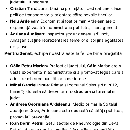
județului Hunedoara.
Cristian Tiric
: Jurist tânăr și promițător, dedicat unei clase
politice transparente și orientate către nevoile tinerilor.
Nelu Ardelean
: Economist și fost primar, Ardelean are o
experiență vastă în administrația publică și management.
Adriana Almășan
: Inspector școlar general adjunct,
Almășan susține reprezentarea femeilor și sprijină egalitatea
de șanse.
Pentru Senat
, echipa noastră este la fel de bine pregătită:
Călin Petru Marian
: Prefect al județului, Călin Marian are o
vastă experiență în administrație și a promovat legea care a
adus beneficii comunităților hunedorene.
Mihai Gabriel Irimie
: Primar al comunei Șoimuș din 2012,
Irimie își dorește să dezvolte infrastructura și turismul în
județ.
Andreea Georgiana Ardeleanu
: Medic primar la Spitalul
Județean Deva, Ardeleanu este dedicată sănătății publice și
promovării prevenției.
Ioan Dorin Petrui
: Șeful secției de Pneumologie din Deva,
Petrui aduce expertiza medicală în sprijinul comunităților.