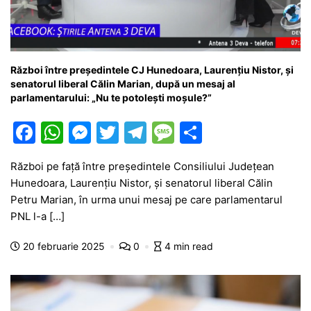
Război între președintele CJ Hunedoara, Laurențiu Nistor, și
senatorul liberal Călin Marian, după un mesaj al
parlamentarului: „Nu te potolești moșule?”
F
W
M
T
T
M
P
a
h
e
w
el
e
ar
Război pe față între președintele Consiliului Județean
c
at
s
itt
e
s
ta
Hunedoara, Laurențiu Nistor, și senatorul liberal Călin
e
s
s
er
gr
s
je
Petru Marian, în urma unui mesaj pe care parlamentarul
b
A
e
a
a
a
PNL l-a […]
o
p
n
m
g
z
20 februarie 2025
0
4 min read
o
p
g
e
ă
k
er