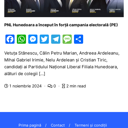
PNL Hunedoara a început în forță campania electorală (PE)
F
W
M
T
T
M
P
a
h
e
w
el
e
ar
Vetuța Stănescu, Călin Petru Marian, Andreea Ardeleanu,
c
at
s
itt
e
s
ta
Mihai Gabriel Irimie, Nelu Ardelean și Cristian Tiric,
e
s
s
er
gr
s
je
candidați ai Partidului Național Liberal Filiala Hunedoara,
b
A
e
a
a
a
alături de colegii […]
o
p
n
m
g
z
1 noiembrie 2024
0
2 min read
o
p
g
e
ă
k
er
Prima pagină
Contact
Termeni și condiții