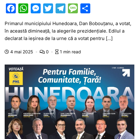
F
W
M
T
T
M
P
a
h
e
w
el
e
ar
Primarul municipiului Hunedoara, Dan Bobouțanu, a votat,
c
at
s
itt
e
s
ta
în această dimineață, la alegerile prezidențiale. Edilul a
e
s
s
er
gr
s
je
declarat la ieșirea de la urne că a votat pentru […]
b
A
e
a
a
a
4 mai 2025
0
1 min read
o
p
n
m
g
z
o
p
g
e
ă
k
er