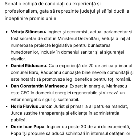
Senat o echipă de candidați cu experiență și
profesionalism, gata să reprezinte județul și să își ducă la
îndeplinire promisiunile.
Vetuța Stănescu
: Inginer și economist, actual parlamentar și
fost secretar de stat în Ministerul Dezvoltării, Vetuța a inițiat
numeroase proiecte legislative pentru bunăstarea
hunedorenilor, inclusiv în domeniul sanitar și al siguranței
elevilor.
Daniel Răducanu
: Cu o experiență de 20 de ani ca primar al
comunei Baru, Răducanu cunoaște bine nevoile comunității și
este hotărât să promoveze legi benefice pentru toți românii.
Dan Constantin Marinescu
: Expert în energie, Marinescu
este CEO în domeniul energiei regenerabile și vizează un
viitor energetic sigur și sustenabil.
Horia Flavius Jurca
: Jurist și primar la al patrulea mandat,
Jurca susține transparența și eficiența în administrația
publică.
Dorin Ioan Popa
: Inginer cu peste 30 de ani de experiență,
Popa își propune să aducă schimbări în interesul cetățenilor