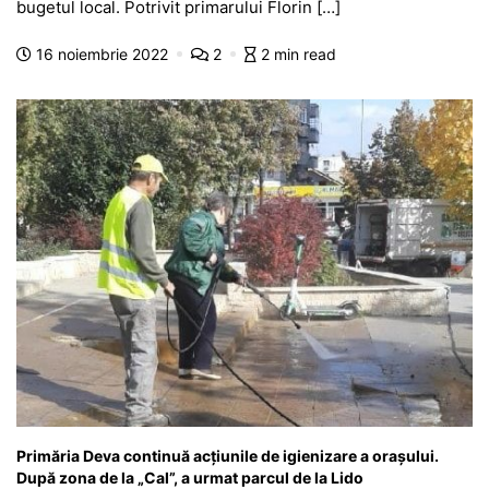
e
s
s
er
gr
s
je
bugetul local. Potrivit primarului Florin […]
b
A
e
a
a
a
16 noiembrie 2022
2
2 min read
o
p
n
m
g
z
o
p
g
e
ă
k
er
Primăria Deva continuă acțiunile de igienizare a orașului.
După zona de la „Cal”, a urmat parcul de la Lido