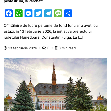
peste drum, la Parchet”
F
W
M
T
T
M
P
a
h
e
w
el
e
ar
O întâlnire de lucru pe teme de fond funciar a avut loc,
c
at
s
itt
e
s
ta
astăzi, în 13 februarie 2026, la inițiativa prefectului
e
s
s
er
gr
s
je
județului Hunedoara, Constantin Fulga. La […]
b
A
e
a
a
a
13 februarie 2026
0
3 min read
o
p
n
m
g
z
o
p
g
e
ă
k
er