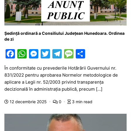
Ședință ordinară a Consiliului Județean Hunedoara. Ordinea
de zi
F
W
M
T
T
M
P
a
h
e
w
el
e
ar
În conformitate cu prevederile Hotărârii Guvernului nr.
c
at
s
itt
e
s
ta
831/2022 pentru aprobarea Normelor metodologice de
e
s
s
er
gr
s
je
aplicare a Legii nr. 52/2003 privind transparenţa
b
A
e
a
a
a
decizională în administraţia publică, precum […]
o
p
n
m
g
z
12 decembrie 2025
0
3 min read
o
p
g
e
ă
k
er