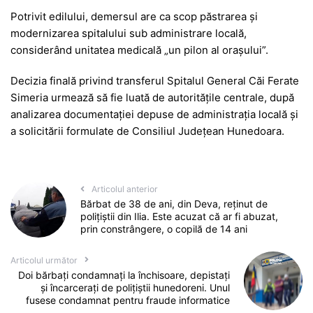
Potrivit edilului, demersul are ca scop păstrarea și
modernizarea spitalului sub administrare locală,
considerând unitatea medicală „un pilon al orașului”.
Decizia finală privind transferul
Spitalul General Căi Ferate
Simeria
urmează să fie luată de autoritățile centrale, după
analizarea documentației depuse de administrația locală și
a solicitării formulate de Consiliul Județean Hunedoara.
Articolul anterior
Bărbat de 38 de ani, din Deva, reținut de
polițiștii din Ilia. Este acuzat că ar fi abuzat,
prin constrângere, o copilă de 14 ani
Articolul următor
Doi bărbați condamnați la închisoare, depistați
și încarcerați de polițiștii hunedoreni. Unul
fusese condamnat pentru fraude informatice