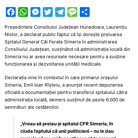
F
W
M
T
T
M
P
a
h
e
w
el
e
ar
Președintele
Consiliului Județean Hunedoara
,
Laurențiu
c
at
s
itt
e
s
ta
Nistor
, a declarat public faptul că își dorește preluarea
e
s
s
er
gr
s
je
Spitalul General Căi Ferate Simeria
în administrarea
b
A
e
a
a
a
Consiliului Județean, susținând că administrația locală din
Simeria nu ar avea resursele necesare pentru a susține
o
p
n
m
g
z
funcționarea și dezvoltarea unității medicale.
o
p
g
e
ă
Declarația vine în contextul în care primarul orașului
k
er
Simeria,
Emil Ioan Rîșteiu
, a anunțat recent depunerea
oficială a documentației pentru transferul spitalului către
administrația locală, demers susținut de peste 6.000 de
semnături ale cetățenilor.
„Vreau să preiau și spitalul CFR Simeria, în
ciuda faptului că unii politicieni – nu le dau