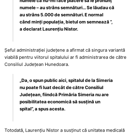
numele că nu-mi face plăcere să le pronunț
numele – au strâns semnături… Se lăudau că
au strâns 5.000 de semnături. E normal
când minți populația, bietul om semnează ”,
a declarat Laurențiu Nistor.
Șeful administrației județene a afirmat că singura variantă
viabilă pentru viitorul spitalului ar fi administrarea de către
Consiliul Județean Hunedoara.
„Da, o spun public aici, spitalul de la Simeria
nu poate fi luat decât de către Consiliul
Județean, fiindcă Primăria Simeria nu are
posibilitatea economică să susțină un
spital”, a spus acesta.
Totodată, Laurențiu Nistor a susținut că unitatea medicală