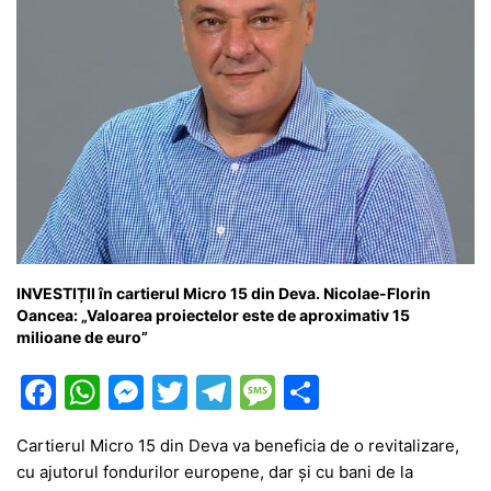
INVESTIȚII în cartierul Micro 15 din Deva. Nicolae-Florin
Oancea: „Valoarea proiectelor este de aproximativ 15
milioane de euro”
F
W
M
T
T
M
P
a
h
e
w
el
e
ar
Cartierul Micro 15 din Deva va beneficia de o revitalizare,
c
at
s
itt
e
s
ta
cu ajutorul fondurilor europene, dar și cu bani de la