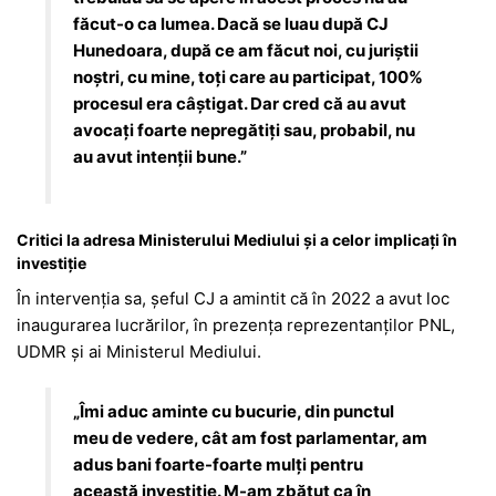
făcut-o ca lumea. Dacă se luau după CJ
Hunedoara, după ce am făcut noi, cu juriștii
noștri, cu mine, toți care au participat, 100%
procesul era câștigat. Dar cred că au avut
avocați foarte nepregătiți sau, probabil, nu
au avut intenții bune.”
Critici la adresa Ministerului Mediului și a celor implicați în
investiție
În intervenția sa, șeful CJ a amintit că în 2022 a avut loc
inaugurarea lucrărilor, în prezența reprezentanților
PNL
,
UDMR
și ai
Ministerul Mediului
.
„Îmi aduc aminte cu bucurie, din punctul
meu de vedere, cât am fost parlamentar, am
adus bani foarte-foarte mulți pentru
această investiție. M-am zbătut ca în