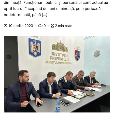
c
at
s
itt
e
s
ta
dimineață. Funcționarii publici și personalul contractual au
e
s
s
er
gr
s
je
oprit lucrul, începând de luni dimineață, pe o perioadă
b
A
e
a
a
a
nedeterminată, până […]
o
p
n
m
g
z
10 aprilie 2023
0
2 min read
o
p
g
e
ă
k
er