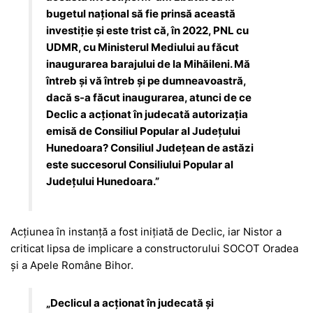
bugetul național să fie prinsă această
investiție și este trist că, în 2022, PNL cu
UDMR, cu Ministerul Mediului au făcut
inaugurarea barajului de la Mihăileni. Mă
întreb și vă întreb și pe dumneavoastră,
dacă s-a făcut inaugurarea, atunci de ce
Declic a acționat în judecată autorizația
emisă de Consiliul Popular al Județului
Hunedoara? Consiliul Județean de astăzi
este succesorul Consiliului Popular al
Județului Hunedoara.”
Acțiunea în instanță a fost inițiată de
Declic
, iar Nistor a
criticat lipsa de implicare a constructorului
SOCOT Oradea
și a
Apele Române Bihor
.
„Declicul a acționat în judecată și