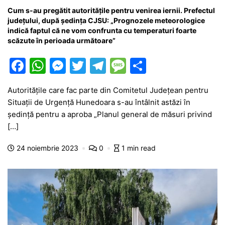
Cum s-au pregătit autoritățile pentru venirea iernii. Prefectul
județului, după ședința CJSU: „Prognozele meteorologice
indică faptul că ne vom confrunta cu temperaturi foarte
scăzute în perioada următoare”
F
W
M
T
T
M
P
a
h
e
w
el
e
ar
Autoritățile care fac parte din Comitetul Județean pentru
c
at
s
itt
e
s
ta
Situații de Urgență Hunedoara s-au întâlnit astăzi în
e
s
s
er
gr
s
je
ședință pentru a aproba „Planul general de măsuri privind
b
A
e
a
a
a
[…]
o
p
n
m
g
z
24 noiembrie 2023
0
1 min read
o
p
g
e
ă
k
er