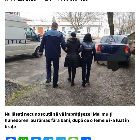
o
p
n
m
g
z
o
p
g
e
ă
k
er
Nu lăsați necunoscuții să vă îmbrățișeze! Mai mulți
hunedoreni au rămas fără bani, după ce o femeie i-a luat în
brațe