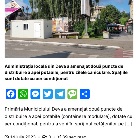
Administrația locală din Deva a amenajat două puncte de
distribuire a apei potabile, pentru zilele caniculare. Spațiile
sunt dotate cu aer condiționat
F
W
M
T
T
M
P
a
h
e
w
el
e
ar
Primăria Municipiului Deva a amenajat două puncte de
c
at
s
itt
e
s
ta
distribuire a apei potabile (containere modulare), dotate cu
e
s
s
er
gr
s
je
aer condiționat, pentru a veni în sprijinul cetățenilor pe […]
b
A
e
a
a
a
14 iulie 2023
0
39 sec read