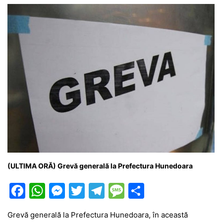
(ULTIMA ORĂ) Grevă generală la Prefectura Hunedoara
F
W
M
T
T
M
P
a
h
e
w
el
e
ar
Grevă generală la Prefectura Hunedoara, în această