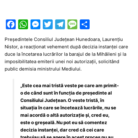
F
W
M
T
T
M
P
a
h
e
w
el
e
ar
Președintele
Consiliul Județean Hunedoara
,
Laurențiu
c
at
s
itt
e
s
ta
Nistor
, a reacționat vehement după decizia instanței care
e
s
s
er
gr
s
je
duce la încetarea lucrărilor la barajul de la Mihăileni și la
b
A
e
a
a
a
imposibilitatea emiterii unei noi autorizații, solicitând
public demisia ministrului Mediului.
o
p
n
m
g
z
o
p
g
e
ă
„Este cea mai tristă veste pe care am primit-
k
er
o de când sunt în funcția de președinte al
Consiliului Județean. O veste tristă, în
situația în care se încetează lucrările, nu se
mai acordă o altă autorizație și, cred eu,
este o greșeală. Nu pot eu să comentez
decizia instanței, dar cred că cei care
trebuiau să se apere în acest proces nu au