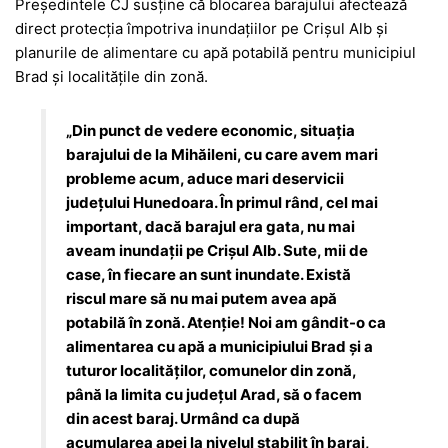
Președintele CJ susține că blocarea barajului afectează
direct protecția împotriva inundațiilor pe Crișul Alb și
planurile de alimentare cu apă potabilă pentru municipiul
Brad și localitățile din zonă.
„Din punct de vedere economic, situația
barajului de la Mihăileni, cu care avem mari
probleme acum, aduce mari deservicii
județului Hunedoara. În primul rând, cel mai
important, dacă barajul era gata, nu mai
aveam inundații pe Crișul Alb. Sute, mii de
case, în fiecare an sunt inundate. Există
riscul mare să nu mai putem avea apă
potabilă în zonă. Atenție! Noi am gândit-o ca
alimentarea cu apă a municipiului Brad și a
tuturor localităților, comunelor din zonă,
până la limita cu județul Arad, să o facem
din acest baraj. Urmând ca după
acumularea apei la nivelul stabilit în baraj,