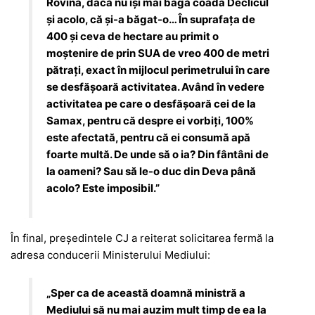
Rovina, dacă nu își mai bagă coada Declicul
și acolo, că și-a băgat-o… În suprafața de
400 și ceva de hectare au primit o
moștenire de prin SUA de vreo 400 de metri
pătrați, exact în mijlocul perimetrului în care
se desfășoară activitatea. Având în vedere
activitatea pe care o desfășoară cei de la
Samax, pentru că despre ei vorbiți, 100%
este afectată, pentru că ei consumă apă
foarte multă. De unde să o ia? Din fântâni de
la oameni? Sau să le-o duc din Deva până
acolo? Este imposibil.”
În final, președintele CJ a reiterat solicitarea fermă la
adresa conducerii Ministerului Mediului:
„Sper ca de această doamnă ministră a
Mediului să nu mai auzim mult timp de ea la