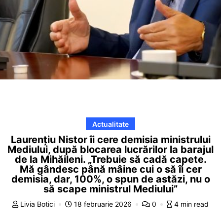
Actualitate
Laurențiu Nistor îi cere demisia ministrului
Mediului, după blocarea lucrărilor la barajul
de la Mihăileni. „Trebuie să cadă capete.
Mă gândesc până mâine cui o să îi cer
demisia, dar, 100%, o spun de astăzi, nu o
să scape ministrul Mediului”
Livia Botici
18 februarie 2026
0
4 min read