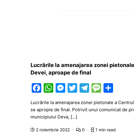
Lucrările la amenajarea zonei pietonale 
Devei, aproape de final
F
W
M
T
T
M
P
a
h
e
w
el
e
ar
Lucrările la amenajarea zonei pietonale a Centrulu
c
at
s
itt
e
s
ta
se apropie de final. Potrivit unui comunicat de p
e
s
s
er
gr
s
je
municipiului Deva, […]
b
A
e
a
a
a
2 noiembrie 2022
0
1 min read