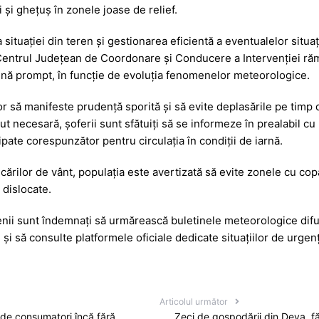
a
a
 și ghețuș în zonele joase de relief.
g
z
e
ă
ituației din teren și gestionarea eficientă a eventualelor situaț
entrul Județean de Coordonare și Conducere a Intervenției răm
vină prompt, în funcție de evoluția fenomenelor meteorologice.
or să manifeste prudență sporită și să evite deplasările pe timp 
t necesară, șoferii sunt sfătuiți să se informeze în prealabil cu 
pate corespunzător pentru circulația în condiții de iarnă.
ărilor de vânt, populația este avertizată să evite zonele cu copa
 dislocate.
țenii sunt îndemnați să urmărească buletinele meteorologice difuz
și să consulte platformele oficiale dedicate situațiilor de urgenț
Articolul următor
de consumatori încă fără
Zeci de gospodării din Deva, fă