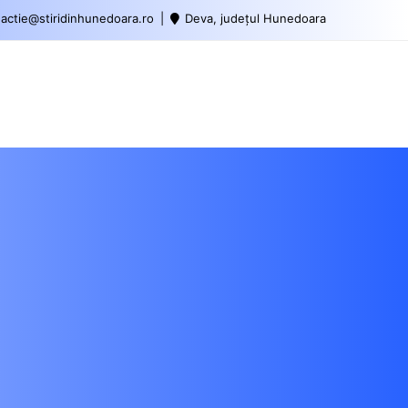
actie@stiridinhunedoara.ro
Deva, județul Hunedoara