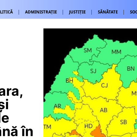
LITICĂ
ADMINISTRAȚIE
JUSTIȚIE
SĂNĂTATE
SOC
ara,
și
de
nă în