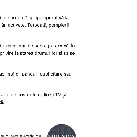
ii de urgență, grupa operativă la
ân activate. Totodată, pompierii
de viscol sau ninsoare puternică. În
privire la starea drumurilor și să se
ci, stâlpi, panouri publicitare sau
ate de posturile radio și TV și
ă.
ră curent electric de