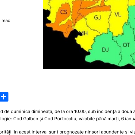
n read
M
P
e
ar
d de duminică dimineață, de la ora 10.00, sub incidența a două 
s
ta
ogie: Cod Galben și Cod Portocaliu, valabile până marți, 6 ianua
s
je
orități, în acest interval sunt prognozate ninsori abundente și 