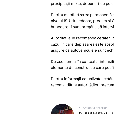
b
A
e
a
precipitații mixte, depuneri de polei
o
p
n
m
o
p
g
Pentru monitorizarea permanentă a s
nivelul ISU Hunedoara, precum și C
k
er
hunedoreni sunt pregătiți să inter
Autoritățile le recomandă cetățenil
cazul în care deplasarea este absolu
asigure că autovehiculele sunt echi
De asemenea, în contextul intensific
elemente de construcție care pot fi
Pentru informații actualizate, cetă
recomandările autorităților, precum 
Articolul anterior
(VIDEO) Peste 7.000 