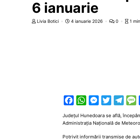
6 ianuarie
Livia Botici
4 ianuarie 2026
0
1 mi
F
W
M
T
T
a
h
e
w
el
Județul Hunedoara se află, începân
c
at
s
itt
e
Administrația Națională de Meteorol
e
s
s
er
gr
Potrivit informării transmise de aut