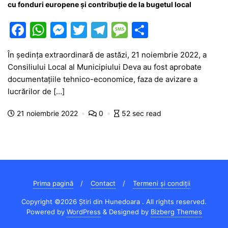
cu fonduri europene și contribuție de la bugetul local
F
W
M
T
T
M
P
a
h
e
w
el
e
ar
În ședința extraordinară de astăzi, 21 noiembrie 2022, a
c
at
s
itt
e
s
ta
Consiliului Local al Municipiului Deva au fost aprobate
e
s
s
er
gr
s
je
documentațiile tehnico-economice, faza de avizare a
b
A
e
a
a
a
lucrărilor de […]
o
p
n
m
g
z
21 noiembrie 2022
0
52 sec read
o
p
g
e
ă
k
er
Prima pagină
Contact
Termeni și condiții
Copyright ©2026 Știri din Hunedoara . All rights reserved.
Powered by
WordPress
&
Designed by
Bizberg Themes