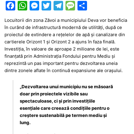
F
W
M
T
T
M
P
a
h
e
w
el
e
ar
Locuitorii din zona Zăvoi a municipiului Deva vor beneficia
c
at
s
itt
e
s
ta
în curând de infrastructură modernă de utilități, după ce
e
s
s
er
gr
s
je
proiectul de extindere a rețelelor de apă și canalizare din
b
A
e
a
a
a
cartierele Orizont 1 și Orizont 2 a ajuns în faza finală.
Investiția, în valoare de aproape 2 milioane de lei, este
o
p
n
m
g
z
finanțată prin Administrația Fondului pentru Mediu și
o
p
g
e
ă
reprezintă un pas important pentru dezvoltarea uneia
k
er
dintre zonele aflate în continuă expansiune ale orașului.
„Dezvoltarea unui municipiu nu se măsoară
doar prin proiectele vizibile sau
spectaculoase, ci și prin investițiile
esențiale care creează condițiile pentru o
creștere sustenabilă pe termen mediu și
lung.