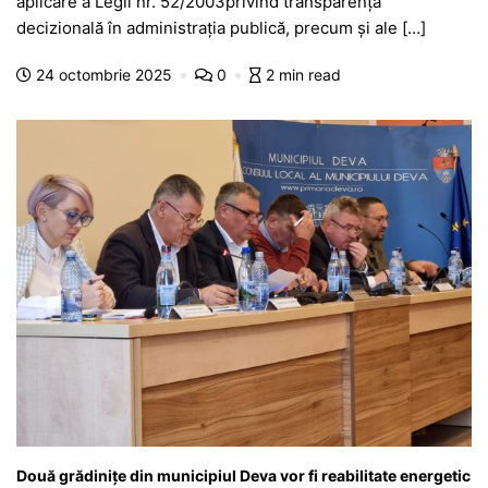
e
s
s
er
gr
s
je
aplicare a Legii nr. 52/2003privind transparenţa
b
A
e
a
a
a
decizională în administraţia publică, precum și ale […]
o
p
n
m
g
z
24 octombrie 2025
0
2 min read
o
p
g
e
ă
k
er
Două grădinițe din municipiul Deva vor fi reabilitate energetic