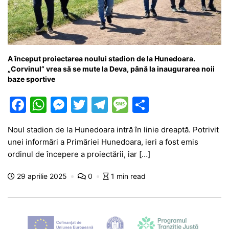
A început proiectarea noului stadion de la Hunedoara.
„Corvinul” vrea să se mute la Deva, până la inaugurarea noii
baze sportive
F
W
M
T
T
M
P
a
h
e
w
el
e
ar
Noul stadion de la Hunedoara intră în linie dreaptă. Potrivit
c
at
s
itt
e
s
ta
unei informări a Primăriei Hunedoara, ieri a fost emis
e
s
s
er
gr
s
je
ordinul de începere a proiectării, iar […]
b
A
e
a
a
a
29 aprilie 2025
0
1 min read
o
p
n
m
g
z
o
p
g
e
ă
k
er