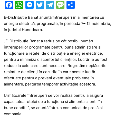
F
W
M
T
T
M
P
a
h
e
w
el
e
ar
E-Distribuţie Banat anunță întreruperi în alimentarea cu
c
at
s
itt
e
s
ta
energie electrică, programate, în perioada 7– 12 noiembrie,
e
s
s
er
gr
s
je
în județul Hunedoara.
b
A
e
a
a
a
„E-Distribuţie Banat a redus pe cât posibil numărul
o
p
n
m
g
z
întreruperilor programate pentru buna administrare și
o
p
g
e
ă
funcționare a rețelei de distribuție a energiei electrice,
pentru a minimiza disconfortul clienților. Lucrările au fost
k
er
reduse la cele care sunt necesare. Regretăm neplăcerile
resimțite de clienți în cazurile în care aceste lucrări,
efectuate pentru a preveni eventuale probleme în
alimentare, perturbă temporar activitățile acestora.
Următoarele întreruperi se vor realiza pentru a asigura
capacitatea rețelei de a funcționa și alimenta clienții în
bune condiții”, se anunță într-un comunicat de presă al
companiei.