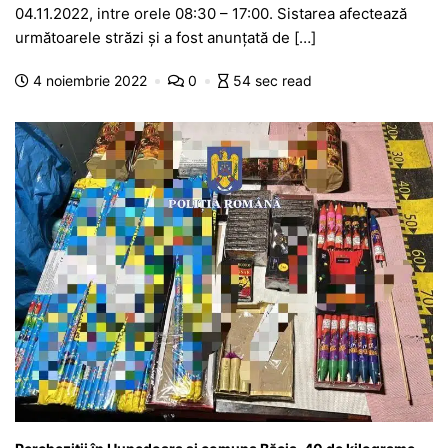
c
at
s
itt
e
s
ta
04.11.2022, intre orele 08:30 – 17:00. Sistarea afectează
e
s
s
er
gr
s
je
următoarele străzi și a fost anunțată de […]
b
A
e
a
a
a
4 noiembrie 2022
0
54 sec read
o
p
n
m
g
z
o
p
g
e
ă
k
er