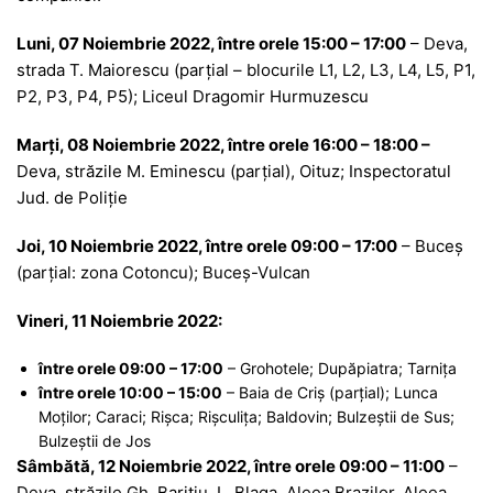
Luni, 07 Noiembrie 2022, între orele 15:00 – 17:00
– Deva,
strada T. Maiorescu (parțial – blocurile L1, L2, L3, L4, L5, P1,
P2, P3, P4, P5); Liceul Dragomir Hurmuzescu
Marţi, 08 Noiembrie 2022, între orele 16:00 – 18:00 –
Deva, străzile M. Eminescu (parțial), Oituz; Inspectoratul
Jud. de Poliție
Joi, 10 Noiembrie 2022, între orele 09:00 – 17:00
– Buceș
(parțial: zona Cotoncu); Buceș-Vulcan
Vineri, 11 Noiembrie 2022:
între orele 09:00 – 17:00
– Grohotele; Dupăpiatra; Tarnița
între orele 10:00 – 15:00
– Baia de Criș (parțial); Lunca
Moților; Caraci; Rișca; Rișculița; Baldovin; Bulzeștii de Sus;
Bulzeștii de Jos
Sâmbătă, 12 Noiembrie 2022, între orele 09:00 – 11:00
–
Deva, străzile Gh. Barițiu, L. Blaga, Aleea Brazilor, Aleea