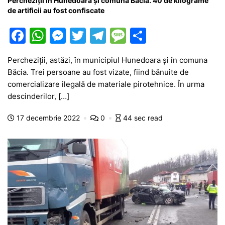
Percheziții în Hunedoara și comuna Băcia. 40 de kilograme
de artificii au fost confiscate
F
W
M
T
T
M
P
a
h
e
w
el
e
ar
Percheziții, astăzi, în municipiul Hunedoara și în comuna
c
at
s
itt
e
s
ta
Băcia. Trei persoane au fost vizate, fiind bănuite de
e
s
s
er
gr
s
je
comercializare ilegală de materiale pirotehnice. În urma
b
A
e
a
a
a
descinderilor, […]
o
p
n
m
g
z
17 decembrie 2022
0
44 sec read
o
p
g
e
ă
k
er