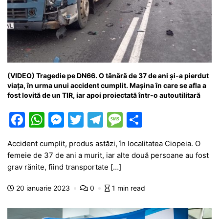
(VIDEO) Tragedie pe DN66. O tânără de 37 de ani și-a pierdut
viața, în urma unui accident cumplit. Mașina în care se afla a
fost lovită de un TIR, iar apoi proiectată într-o autoutilitară
F
W
M
T
T
M
P
a
h
e
w
el
e
ar
Accident cumplit, produs astăzi, în localitatea Ciopeia. O
c
at
s
itt
e
s
ta
femeie de 37 de ani a murit, iar alte două persoane au fost
e
s
s
er
gr
s
je
grav rănite, fiind transportate […]
b
A
e
a
a
a
20 ianuarie 2023
0
1 min read
o
p
n
m
g
z
o
p
g
e
ă