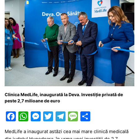
k
er
Clinica MedLife, inaugurată la Deva. Investiție privată de
peste 2,7 milioane de euro
F
W
M
T
T
M
P
a
h
e
w
el
e
ar
MedLife a inaugurat astăzi cea mai mare clinică medicală
c
at
s
itt
e
s
ta
din județul Hunedoara, în urma unei investiții de 2,7