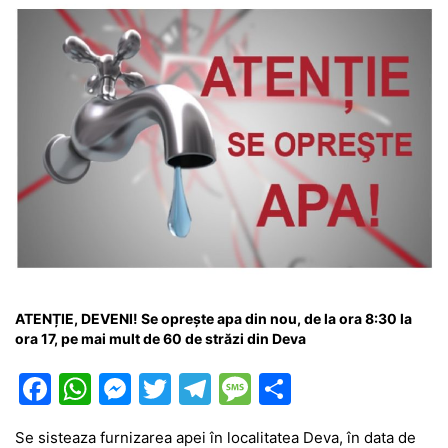
ATENȚIE, DEVENI! Se oprește apa din nou, de la ora 8:30 la
ora 17, pe mai mult de 60 de străzi din Deva
F
W
M
T
T
M
P
a
h
e
w
el
e
ar
Se sisteaza furnizarea apei în localitatea Deva, în data de