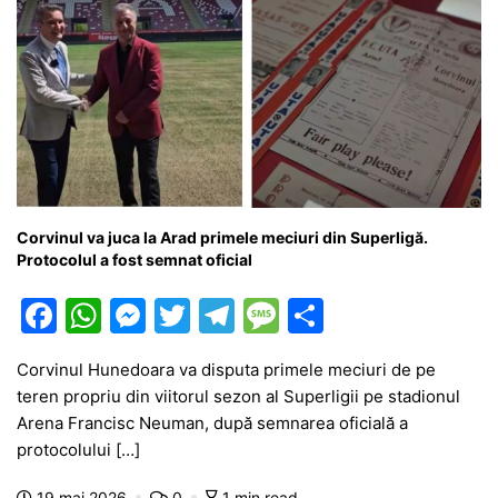
Corvinul va juca la Arad primele meciuri din Superligă.
Protocolul a fost semnat oficial
F
W
M
T
T
M
P
a
h
e
w
el
e
ar
Corvinul Hunedoara va disputa primele meciuri de pe
c
at
s
itt
e
s
ta
teren propriu din viitorul sezon al Superligii pe stadionul
e
s
s
er
gr
s
je
Arena Francisc Neuman, după semnarea oficială a
b
A
e
a
a
a
protocolului […]
o
p
n
m
g
z
19 mai 2026
0
1 min read