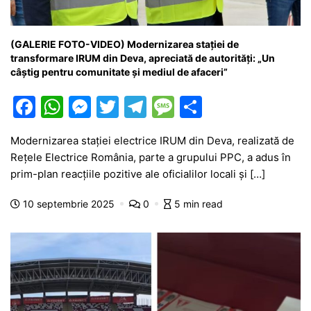
(GALERIE FOTO-VIDEO) Modernizarea stației de
transformare IRUM din Deva, apreciată de autorități: „Un
câștig pentru comunitate și mediul de afaceri”
F
W
M
T
T
M
P
a
h
e
w
el
e
ar
Modernizarea stației electrice IRUM din Deva, realizată de
c
at
s
itt
e
s
ta
Rețele Electrice România, parte a grupului PPC, a adus în
e
s
s
er
gr
s
je
prim-plan reacțiile pozitive ale oficialilor locali și […]
b
A
e
a
a
a
10 septembrie 2025
0
5 min read
o
p
n
m
g
z
o
p
g
e
ă
k
er