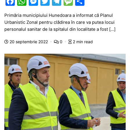
F
W
M
T
T
M
P
a
h
e
w
el
e
ar
Primăria municipiului Hunedoara a informat că Planul
c
at
s
itt
e
s
ta
Urbanistic Zonal pentru clădirea în care va putea locui
e
s
s
er
gr
s
je
personalul sanitar de la spitalul din localitate a fost […]
b
A
e
a
a
a
20 septembrie 2022
0
2 min read
o
p
n
m
g
z
o
p
g
e
ă
k
er