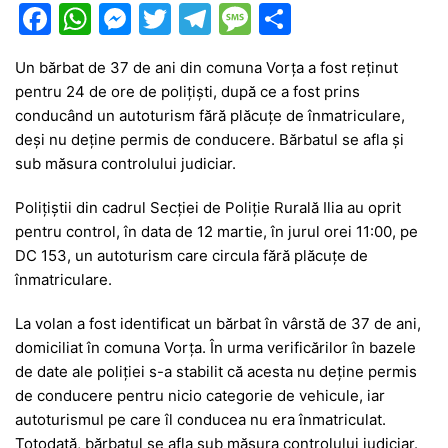
F
W
M
T
T
M
P
a
h
e
w
el
e
ar
Un bărbat de 37 de ani din comuna
Vorța
a fost reținut
c
at
s
itt
e
s
ta
pentru 24 de ore de polițiști, după ce a fost prins
e
s
s
er
gr
s
je
conducând un autoturism fără plăcuțe de înmatriculare,
b
A
e
a
a
a
deși nu deține permis de conducere. Bărbatul se afla și
sub măsura controlului judiciar.
o
p
n
m
g
z
o
p
g
e
ă
Polițiștii din cadrul Secției de Poliție Rurală Ilia au oprit
pentru control, în data de 12 martie, în jurul orei 11:00, pe
k
er
DC 153, un autoturism care circula fără plăcuțe de
înmatriculare.
La volan a fost identificat un bărbat în vârstă de 37 de ani,
domiciliat în comuna
Vorța
. În urma verificărilor în bazele
de date ale poliției s-a stabilit că acesta nu deține permis
de conducere pentru nicio categorie de vehicule, iar
autoturismul pe care îl conducea nu era înmatriculat.
Totodată, bărbatul se afla sub măsura controlului judiciar.