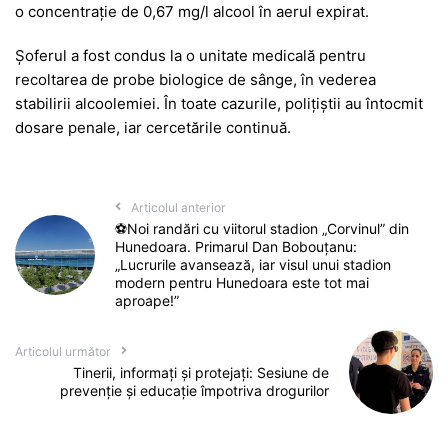
o concentrație de 0,67 mg/l alcool în aerul expirat.
Șoferul a fost condus la o unitate medicală pentru
recoltarea de probe biologice de sânge, în vederea
stabilirii alcoolemiei. În toate cazurile, polițiștii au întocmit
dosare penale, iar cercetările continuă.
Articolul anterior
⚽Noi randări cu viitorul stadion „Corvinul” din
Hunedoara. Primarul Dan Bobouțanu:
„Lucrurile avansează, iar visul unui stadion
modern pentru Hunedoara este tot mai
aproape!”
Articolul următor
Tinerii, informați și protejați: Sesiune de
prevenție și educație împotriva drogurilor