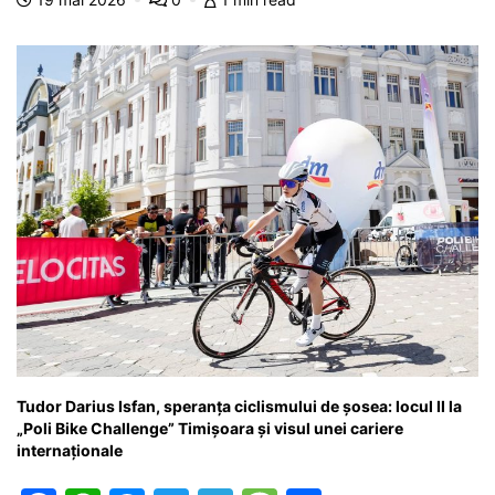
o
p
g
e
ă
k
er
Tudor Darius Isfan, speranța ciclismului de șosea: locul II la
„Poli Bike Challenge” Timișoara și visul unei cariere
internaționale