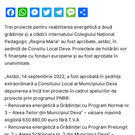
F
W
M
T
T
M
P
a
h
e
w
el
e
ar
Trei proiecte pentru reabilitarea energetică a două
c
at
s
itt
e
s
ta
grădinițe și a clădirii internatului Colegiului Național
e
s
s
er
gr
s
je
Pedagogic „Regina Maria” au fost aprobate, astăzi, în
b
A
e
a
a
a
ședință de Consiliu Local Deva. Proiectele de hotărâri vor
fi finanțate cu fonduri europene și au fost aprobate în
o
p
n
m
g
z
unanimitate.
o
p
g
e
ă
„Astăzi, 14 septembrie 2022, a fost aprobată în ședința
k
er
extraordinară a Consiliului Local al Municipiului Deva
depunerea a încă trei proiecte în cadrul apelurilor de
proiecte prin programul PNRR:
– Renovarea energetică a Grădiniței cu Program Normal nr.
3 – Aleea Teilor din Municipiul Deva” – valoare maximă
eligibilă 630.880,00 euro fără T.V.A
– Renovarea energetică a Grădiniței cu Program Prelungit
nr. 2 – Aleea Scărișoara nr. 3 din Municipiul Deva” –