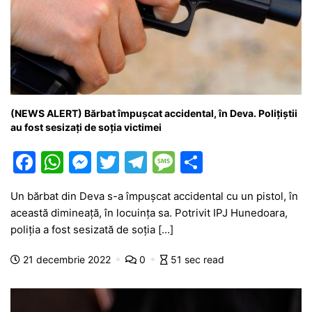
(NEWS ALERT) Bărbat împușcat accidental, în Deva. Polițiștii
au fost sesizați de soția victimei
F
W
M
T
T
M
P
a
h
e
w
el
e
ar
Un bărbat din Deva s-a împușcat accidental cu un pistol, în
c
at
s
itt
e
s
ta
această dimineață, în locuința sa. Potrivit IPJ Hunedoara,
e
s
s
er
gr
s
je
poliția a fost sesizată de soția […]
b
A
e
a
a
a
21 decembrie 2022
0
51 sec read
o
p
n
m
g
z
o
p
g
e
ă