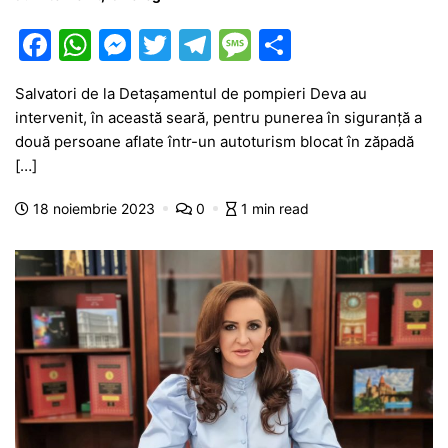
F
W
M
T
T
M
P
a
h
e
w
el
e
ar
Salvatori de la Detașamentul de pompieri Deva au
c
at
s
itt
e
s
ta
intervenit, în această seară, pentru punerea în siguranță a
e
s
s
er
gr
s
je
două persoane aflate într-un autoturism blocat în zăpadă
b
A
e
a
a
a
[…]
o
p
n
m
g
z
18 noiembrie 2023
0
1 min read
o
p
g
e
ă
k
er