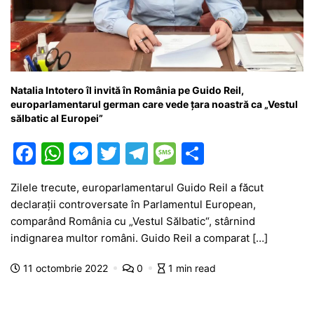
Natalia Intotero îl invită în România pe Guido Reil,
europarlamentarul german care vede țara noastră ca „Vestul
sălbatic al Europei”
F
W
M
T
T
M
P
a
h
e
w
el
e
ar
Zilele trecute, europarlamentarul Guido Reil a făcut
c
at
s
itt
e
s
ta
declarații controversate în Parlamentul European,
e
s
s
er
gr
s
je
comparând România cu „Vestul Sălbatic“, stârnind
b
A
e
a
a
a
indignarea multor români. Guido Reil a comparat […]
o
p
n
m
g
z
11 octombrie 2022
0
1 min read
o
p
g
e
ă
k
er