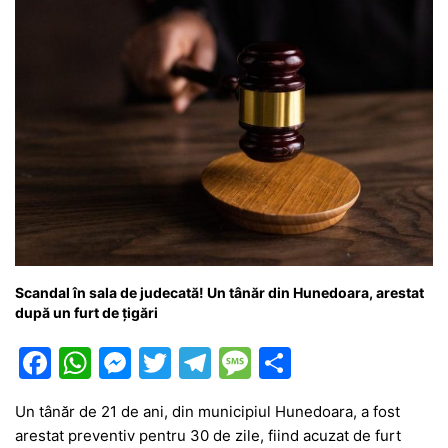
k
er
Scandal în sala de judecată! Un tânăr din Hunedoara, arestat
după un furt de țigări
F
W
M
T
T
M
P
a
h
e
w
el
e
ar
Un tânăr de 21 de ani, din municipiul Hunedoara, a fost
c
at
s
itt
e
s
ta
arestat preventiv pentru 30 de zile, fiind acuzat de furt