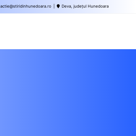
actie@stiridinhunedoara.ro
Deva, județul Hunedoara