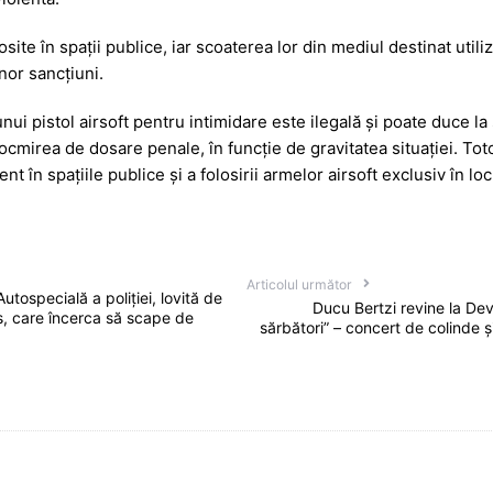
osite în spații publice, iar scoaterea lor din mediul destinat utiliz
nor sancțiuni.
a unui pistol airsoft pentru intimidare este ilegală și poate duce l
ocmirea de dosare penale, în funcție de gravitatea situației. To
 în spațiile publice și a folosirii armelor airsoft exclusiv în loc
Articolul următor
Autospecială a poliției, lovită de
Ducu Bertzi revine la De
s, care încerca să scape de
sărbători” – concert de colinde 