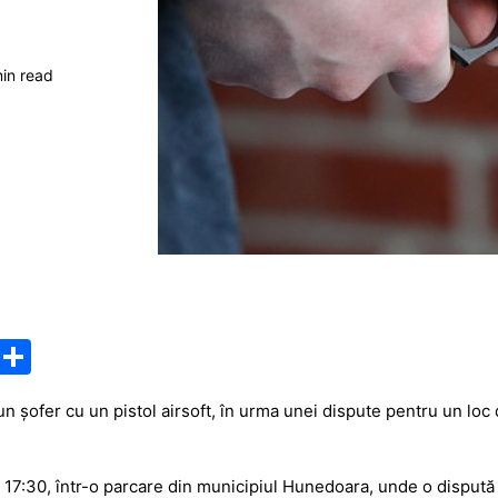
min read
M
P
e
ar
n șofer cu un pistol airsoft, în urma unei dispute pentru un loc 
s
ta
s
je
rei 17:30, într-o parcare din municipiul Hunedoara, unde o dispută