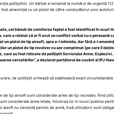
a
a
nția polițiștilor. Un bărbat a reclamat la numărul de urgență 112
g
z
fi fost amenințat cu un pistol de către conducătorul unui autotur
e
ă
uate, cel bănuit de comiterea faptei a fost identificat în scurt 
 care a relatat că ar fi avut un conflict verbal cu o persoană c
tat un pistol de tip airsoft, spre a-l intimida, dar fără a-l amenin
tilor un pistol de tip revolver cu aer comprimat (pe care îl dețin
 care au fost ridicate de polițiștii Serviciului Arme, Explozivi
nuarea cercetărilor”, a declarat purtătorul de cuvânt al IPJ Hu
urare, iar polițiștii urmează să stabilească exact circumstanțele
e de tip airsoft sunt considerate arme de tip recreativ, fiind util
sunt considerate arme letale, folosirea lor în locuri publice pen
ol aisoft nu necesită permis de armă, însă utilizatorii sunt obliga
iolentă.