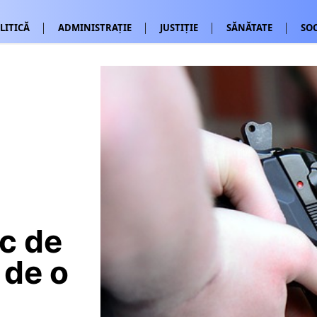
LITICĂ
ADMINISTRAȚIE
JUSTIȚIE
SĂNĂTATE
SOC
oc de
 de o