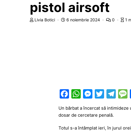
pistol airsoft
Livia Botici
6 noiembrie 2024
0
1 
F
W
M
T
T
a
h
e
w
el
Un bărbat a încercat să intimideze u
c
at
s
itt
e
dosar de cercetare penală.
e
s
s
er
gr
Totul s-a întâmplat ieri, în jurul o