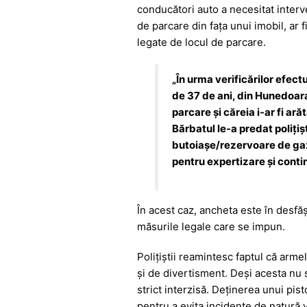
b
A
e
a
conducători auto a necesitat interve
o
p
n
m
de parcare din fața unui imobil, ar 
o
p
g
legate de locul de parcare.
k
er
„În urma verificărilor efect
de 37 de ani, din Hunedoara,
parcare și căreia i-ar fi ară
Bărbatul le-a predat polițiș
butoiașe/rezervoare de gaz,
pentru expertizare și conti
În acest caz, ancheta este în desfăș
măsurile legale care se impun.
Polițiștii reamintesc faptul că armel
și de divertisment. Deși acesta nu 
strict interzisă. Deținerea unui pist
pentru a evita incidente de natură v