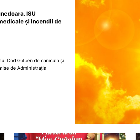
unedoara. ISU
medicale și incendii de
nui Cod Galben de caniculă și
emise de Administrația