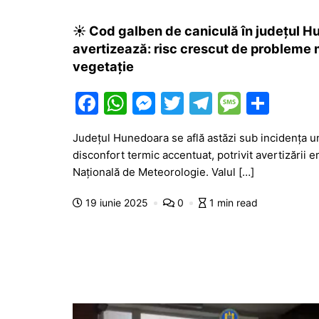
☀️ Cod galben de caniculă în județul H
avertizează: risc crescut de probleme 
vegetație
F
W
M
T
T
M
P
a
h
e
w
el
e
ar
Județul Hunedoara se află astăzi sub incidența u
c
at
s
itt
e
s
ta
disconfort termic accentuat, potrivit avertizării 
e
s
s
er
gr
s
je
Națională de Meteorologie. Valul […]
b
A
e
a
a
a
19 iunie 2025
0
1 min read
o
p
n
m
g
z
o
p
g
e
ă
k
er