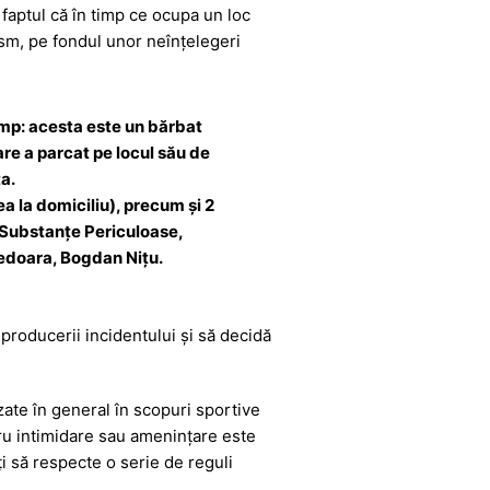
 faptul că în timp ce ocupa un loc
ism, pe fondul unor neînțelegeri
timp: acesta este un bărbat
are a parcat pe locul său de
ța.
ea la domiciliu), precum și 2
, Substanțe Periculoase,
nedoara, Bogdan Nițu.
 producerii incidentului și să decidă
izate în general în scopuri sportive
tru intimidare sau amenințare este
ți să respecte o serie de reguli