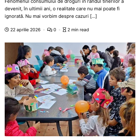
Fenomenul consumului de droguri în rândul tinerilor a
c
at
s
itt
e
s
ta
devenit, în ultimii ani, o realitate care nu mai poate fi
e
s
s
er
gr
s
je
ignorată. Nu mai vorbim despre cazuri […]
b
A
e
a
a
a
22 aprilie 2026
0
2 min read
o
p
n
m
g
z
o
p
g
e
ă
k
er