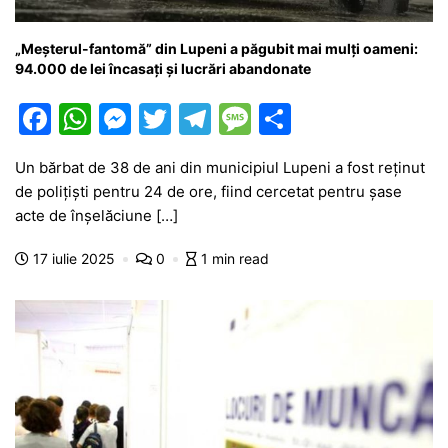
„Meșterul-fantomă” din Lupeni a păgubit mai mulți oameni:
94.000 de lei încasați și lucrări abandonate
F
W
M
T
T
M
P
a
h
e
w
el
e
ar
Un bărbat de 38 de ani din municipiul Lupeni a fost reținut
c
at
s
itt
e
s
ta
de polițiști pentru 24 de ore, fiind cercetat pentru șase
e
s
s
er
gr
s
je
acte de înșelăciune […]
b
A
e
a
a
a
17 iulie 2025
0
1 min read
o
p
n
m
g
z
o
p
g
e
ă
k
er