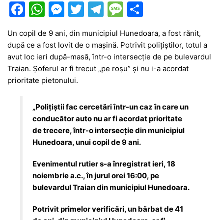
F
W
M
T
T
M
P
a
h
e
w
el
e
ar
Un copil de 9 ani, din municipiul Hunedoara, a fost rănit,
c
at
s
itt
e
s
ta
după ce a fost lovit de o mașină. Potrivit polițiștilor, totul a
e
s
s
er
gr
s
je
avut loc ieri după-masă, într-o intersecție de pe bulevardul
b
A
e
a
a
a
Traian. Șoferul ar fi trecut „pe roșu” și nu i-a acordat
prioritate pietonului.
o
p
n
m
g
z
o
p
g
e
ă
„Polițiștii fac cercetări într-un caz în care un
k
er
conducător auto nu ar fi acordat prioritate
de trecere, într-o intersecție din municipiul
Hunedoara, unui copil de 9 ani.
Evenimentul rutier s-a înregistrat ieri, 18
noiembrie a.c., în jurul orei 16:00, pe
bulevardul Traian din municipiul Hunedoara.
Potrivit primelor verificări, un bărbat de 41