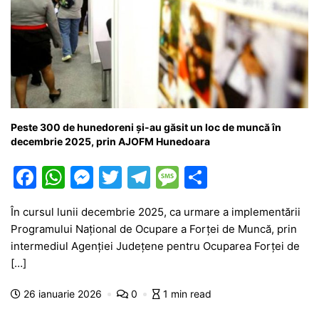
Peste 300 de hunedoreni și-au găsit un loc de muncă în
decembrie 2025, prin AJOFM Hunedoara
F
W
M
T
T
M
P
a
h
e
w
el
e
ar
În cursul lunii decembrie 2025, ca urmare a implementării
c
at
s
itt
e
s
ta
Programului Național de Ocupare a Forței de Muncă, prin
e
s
s
er
gr
s
je
intermediul Agenției Județene pentru Ocuparea Forței de
b
A
e
a
a
a
[…]
o
p
n
m
g
z
26 ianuarie 2026
0
1 min read
o
p
g
e
ă