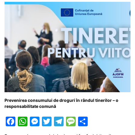
k
er
Prevenirea consumului de droguri în rândul tinerilor – o
responsabilitate comună
F
W
M
T
T
M
P
a
h
e
w
el
e
ar