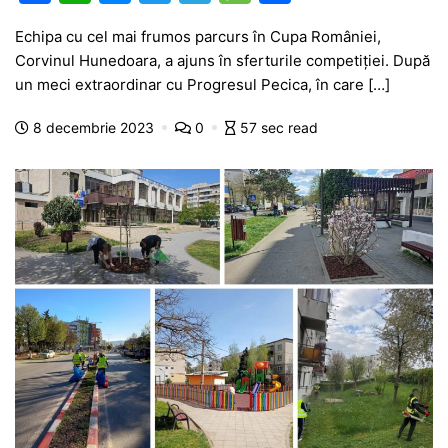
a
h
e
w
el
e
ar
Echipa cu cel mai frumos parcurs în Cupa României,
c
at
s
itt
e
s
ta
Corvinul Hunedoara, a ajuns în sferturile competiției. După
e
s
s
er
gr
s
je
un meci extraordinar cu Progresul Pecica, în care […]
b
A
e
a
a
a
8 decembrie 2023
0
57 sec read
o
p
n
m
g
z
o
p
g
e
ă
k
er