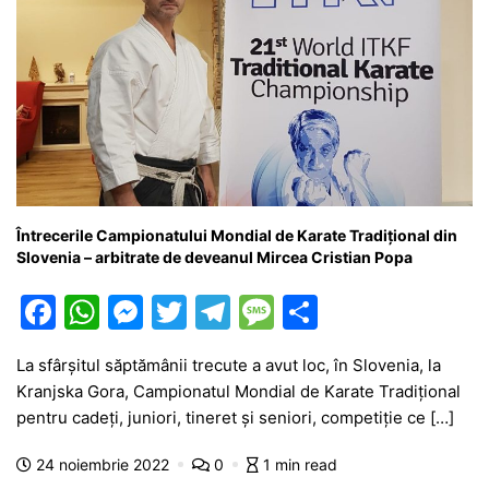
Întrecerile Campionatului Mondial de Karate Tradițional din
Slovenia – arbitrate de deveanul Mircea Cristian Popa
F
W
M
T
T
M
P
a
h
e
w
el
e
ar
La sfârşitul săptămânii trecute a avut loc, în Slovenia, la
c
at
s
itt
e
s
ta
Kranjska Gora, Campionatul Mondial de Karate Tradițional
e
s
s
er
gr
s
je
pentru cadeți, juniori, tineret şi seniori, competiție ce […]
b
A
e
a
a
a
24 noiembrie 2022
0
1 min read
o
p
n
m
g
z