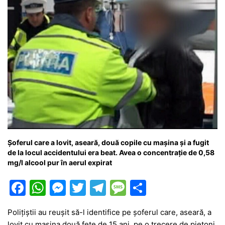
Șoferul care a lovit, aseară, două copile cu mașina și a fugit
de la locul accidentului era beat. Avea o concentraţie de 0,58
mg/l alcool pur în aerul expirat
F
W
M
T
T
M
P
a
h
e
w
el
e
ar
Polițiștii au reușit să-l identifice pe șoferul care, aseară, a
c
at
s
itt
e
s
ta
lovit cu mașina două fete de 15 ani, pe o trecere de pietoni