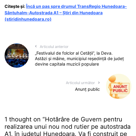
Citește și:
Încă un pas spre drumul TransRegio Hunedoara-
Sântuhalm-Autostrada A1 – Știri din Hunedoara
(stiridinhunedoara.ro)
Articolul anterior
„Festivalul de folclor al Cetății”, la Deva.
Astăzi și mâine, municipiul reședință de județ
devine capitala muzicii populare
Articolul următor
Anunț public
1 thought on “
Hotărâre de Guvern pentru
realizarea unui nou nod rutier pe autostrada
A1, în județul Hunedoara. Va fi construit pe