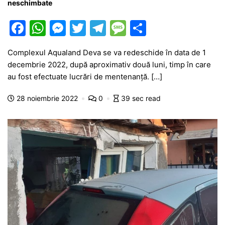
neschimbate
F
W
M
T
T
M
P
a
h
e
w
el
e
ar
Complexul Aqualand Deva se va redeschide în data de 1
c
at
s
itt
e
s
ta
decembrie 2022, după aproximativ două luni, timp în care
e
s
s
er
gr
s
je
au fost efectuate lucrări de mentenanță. […]
b
A
e
a
a
a
28 noiembrie 2022
0
39 sec read
o
p
n
m
g
z
o
p
g
e
ă
k
er