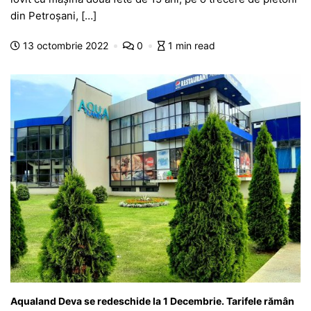
e
s
s
er
gr
s
je
din Petroșani, […]
b
A
e
a
a
a
13 octombrie 2022
0
1 min read
o
p
n
m
g
z
o
p
g
e
ă
k
er
Aqualand Deva se redeschide la 1 Decembrie. Tarifele rămân