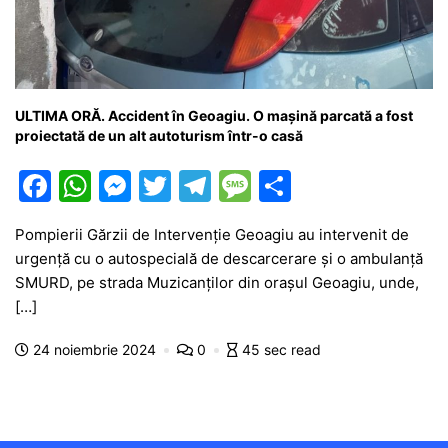
ULTIMA ORĂ. Accident în Geoagiu. O mașină parcată a fost
proiectată de un alt autoturism într-o casă
F
W
M
T
T
M
P
a
h
e
w
el
e
ar
Pompierii Gărzii de Intervenție Geoagiu au intervenit de
c
at
s
itt
e
s
ta
urgență cu o autospecială de descarcerare și o ambulanță
e
s
s
er
gr
s
je
SMURD, pe strada Muzicanților din orașul Geoagiu, unde,
b
A
e
a
a
a
[…]
o
p
n
m
g
z
24 noiembrie 2024
0
45 sec read
o
p
g
e
ă
k
er