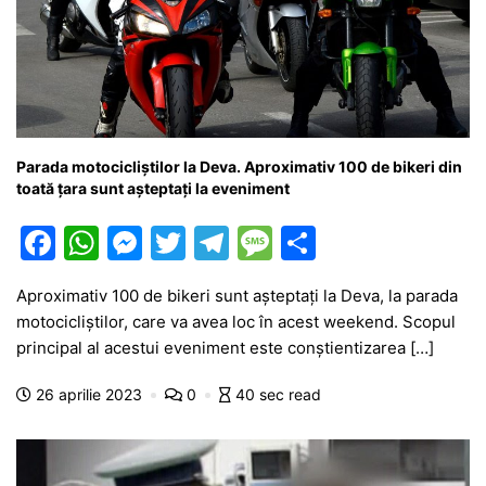
Parada motocicliștilor la Deva. Aproximativ 100 de bikeri din
toată țara sunt așteptați la eveniment
F
W
M
T
T
M
P
a
h
e
w
el
e
ar
Aproximativ 100 de bikeri sunt așteptați la Deva, la parada
c
at
s
itt
e
s
ta
motocicliștilor, care va avea loc în acest weekend. Scopul
e
s
s
er
gr
s
je
principal al acestui eveniment este conștientizarea […]
b
A
e
a
a
a
26 aprilie 2023
0
40 sec read
o
p
n
m
g
z
o
p
g
e
ă
k
er