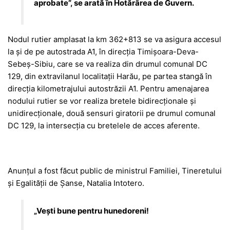
aprobate”, se arată în Hotărârea de Guvern.
Nodul rutier amplasat la km 362+813 se va asigura accesul
la și de pe autostrada A1, în direcția Timișoara-Deva-
Sebeș-Sibiu, care se va realiza din drumul comunal DC
129, din extravilanul localitații Harău, pe partea stangă în
direcția kilometrajului autostrăzii A1. Pentru amenajarea
nodului rutier se vor realiza bretele bidirecționale și
unidirecționale, două sensuri giratorii pe drumul comunal
DC 129, la intersecția cu bretelele de acces aferente.
Anunțul a fost făcut public de ministrul Familiei, Tineretului
și Egalității de Șanse, Natalia Intotero.
„Vești bune pentru hunedoreni!