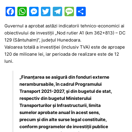
F
W
M
T
T
M
P
a
h
e
w
el
e
ar
Guvernul a aprobat astăzi indicatorii tehnico-economici ai
c
at
s
itt
e
s
ta
obiectivului de investiții „Nod rutier A1 (km 362+813) – DC
e
s
s
er
gr
s
je
129 (Sântuhalm)“, județul Hunedoara.
b
A
e
a
a
a
Valoarea totală a investiției (inclusiv TVA) este de aproape
120 de milioane lei, iar perioada de realizare este de 12
o
p
n
m
g
z
luni.
o
p
g
e
ă
k
er
„Finanțarea se asigură din fonduri externe
nerambursabile, în cadrul Programului
Transport 2021-2027, și din bugetul de stat,
respectiv din bugetul Ministerului
Transporturilor și Infrastructurii, limita
sumelor aprobate anual în acest sens,
precum și din alte surse legal constituite,
conform programelor de investiții publice