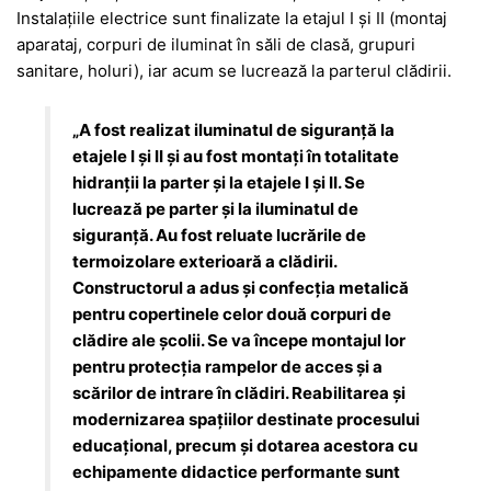
Instalațiile electrice sunt finalizate la etajul I și II (montaj
aparataj, corpuri de iluminat în săli de clasă, grupuri
sanitare, holuri), iar acum se lucrează la parterul clădirii.
„A fost realizat iluminatul de siguranță la
etajele I și II și au fost montați în totalitate
hidranții la parter și la etajele I și II. Se
lucrează pe parter și la iluminatul de
siguranță. Au fost reluate lucrările de
termoizolare exterioară a clădirii.
Constructorul a adus și confecția metalică
pentru copertinele celor două corpuri de
clădire ale școlii. Se va începe montajul lor
pentru protecția rampelor de acces și a
scărilor de intrare în clădiri. Reabilitarea şi
modernizarea spaţiilor destinate procesului
educaţional, precum şi dotarea acestora cu
echipamente didactice performante sunt