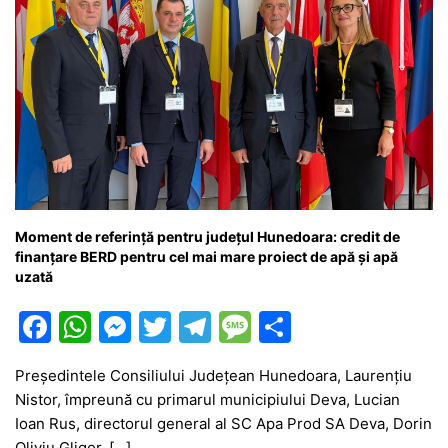
Moment de referință pentru județul Hunedoara: credit de
finanțare BERD pentru cel mai mare proiect de apă și apă
uzată
F
W
M
T
T
M
P
a
h
e
w
el
e
ar
Președintele Consiliului Județean Hunedoara, Laurențiu
c
at
s
itt
e
s
ta
Nistor, împreună cu primarul municipiului Deva, Lucian
e
s
s
er
gr
s
je
Ioan Rus, directorul general al SC Apa Prod SA Deva, Dorin
Oliviu Gligor, […]