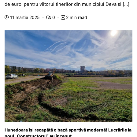
e
s
s
er
gr
s
je
de euro, pentru viitorul tinerilor din municipiul Deva și […]
b
A
e
a
a
a
11 martie 2025
0
2 min read
o
p
n
m
g
z
o
p
g
e
ă
k
er
Hunedoara își recapătă o bază sportivă modernă! Lucrările la
noul „Constructorul” au început