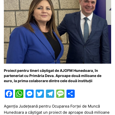
Proiect pentru tineri câștigat de AJOFM Hunedoara, în
parteneriat cu Primăria Deva. Aproape două milioane de
euro, la prima colaborare dintre cele două instituții
F
W
M
T
T
M
P
a
h
e
w
el
e
ar
Agenția Județeană pentru Ocuparea Forței de Muncă
c
at
s
itt
e
s
ta
Hunedoara a câștigat un proiect de aproape două milioane