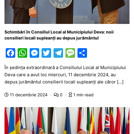
Schimbări în Consiliul Local al Municipiului Deva: noii
consilieri locali supleanți au depus jurământul
F
W
M
T
T
M
P
a
h
e
w
el
e
ar
În ședința extraordinară a Consiliului Local al Municipiului
c
at
s
itt
e
s
ta
Deva care a avut loc miercuri, 11 decembrie 2024, au
e
s
s
er
gr
s
je
depus jurământul consilierii locali supleanți ale căror […]
b
A
e
a
a
a
11 decembrie 2024
0
1 min read
o
p
n
m
g
z
o
p
g
e
ă
k
er