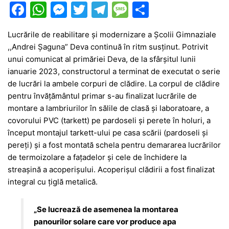
F
W
M
T
T
M
P
a
h
e
w
el
e
ar
Lucrările de reabilitare și modernizare a Școlii Gimnaziale
c
at
s
itt
e
s
ta
,,Andrei Șaguna” Deva continuă în ritm susținut. Potrivit
e
s
s
er
gr
s
je
unui comunicat al primăriei Deva, de la sfârșitul lunii
b
A
e
a
a
a
ianuarie 2023, constructorul a terminat de executat o serie
de lucrări la ambele corpuri de clădire. La corpul de clădire
o
p
n
m
g
z
pentru învățământul primar s-au finalizat lucrările de
o
p
g
e
ă
montare a lambriurilor în sălile de clasă și laboratoare, a
k
er
covorului PVC (tarkett) pe pardoseli și perete în holuri, a
început montajul tarkett-ului pe casa scării (pardoseli și
pereți) și a fost montată schela pentru demararea lucrărilor
de termoizolare a fațadelor și cele de închidere la
streașină a acoperișului. Acoperișul clădirii a fost finalizat
integral cu țiglă metalică.
„Se lucrează de asemenea la montarea
panourilor solare care vor produce apa