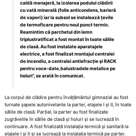
caldă menajeră, la izolarea podului clădirii
cu vată minerală (folie anticondens, barieră
de vapori) iar la subsol se instalează țevile
de termoficare pentru noul punct termic.
Reamintim că parchetul din lemn
triplustratificat a fost montat în toate sălile
de clasă. Au fost instalate aparatajele
electrice, a fost finalizat montajul centralei
de incendiu, a centralei antiefracție și RACK
pentru voce-date,balustradele metalice pe
holuri”, se arată în comunicat.
La corpul de clădire pentru învățământul gimnazial au fost
turnate șapele autonivelante la parter, etajele I și II, în toate
sălile de clasă. Parțial, la parter au fost finalizate
zugrăvelile în sălile de clasă și holuri și se lucrează în
continuare. A fost finalizată instalația termică și sanitară la
etajele I și II și se lucrează la instalația termică pe parter.