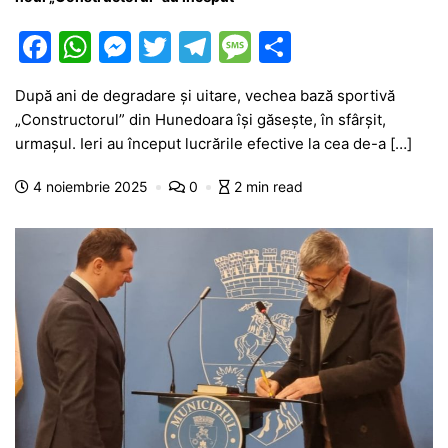
F
W
M
T
T
M
P
a
h
e
w
el
e
ar
După ani de degradare și uitare, vechea bază sportivă
c
at
s
itt
e
s
ta
„Constructorul” din Hunedoara își găsește, în sfârșit,
e
s
s
er
gr
s
je
urmașul. Ieri au început lucrările efective la cea de-a […]
b
A
e
a
a
a
4 noiembrie 2025
0
2 min read
o
p
n
m
g
z
o
p
g
e
ă
k
er