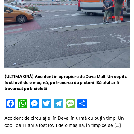
(ULTIMA ORĂ) Accident în apropiere de Deva Mall. Un copil a
fost lovit de o mașină, pe trecerea de pietoni. Băiatul ar fi
traversat pe bicicletă
F
W
M
T
T
M
P
a
h
e
w
el
e
ar
Accident de circulație, în Deva, în urmă cu puțin timp. Un
c
at
s
itt
e
s
ta
copil de 11 ani a fost lovit de o mașină, în timp ce se […]
e
s
s
er
gr
s
je