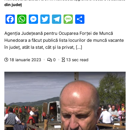
din județ
F
W
M
T
T
M
P
a
h
e
w
el
e
ar
Agenția Județeană pentru Ocuparea Forței de Muncă
c
at
s
itt
e
s
ta
Hunedoara a făcut publică lista locurilor de muncă vacante
e
s
s
er
gr
s
je
în județ, atât la stat, cât și la privat, […]
b
A
e
a
a
a
18 ianuarie 2023
0
13 sec read
o
p
n
m
g
z
o
p
g
e
ă
k
er