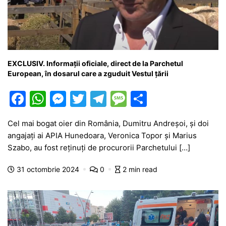
EXCLUSIV. Informații oficiale, direct de la Parchetul
European, în dosarul care a zguduit Vestul țării
F
W
M
T
T
M
P
a
h
e
w
el
e
ar
Cel mai bogat oier din România, Dumitru Andreșoi, și doi
c
at
s
itt
e
s
ta
angajați ai APIA Hunedoara, Veronica Topor și Marius
e
s
s
er
gr
s
je
Szabo, au fost reținuți de procurorii Parchetului […]
b
A
e
a
a
a
31 octombrie 2024
0
2 min read
o
p
n
m
g
z
o
p
g
e
ă
k
er