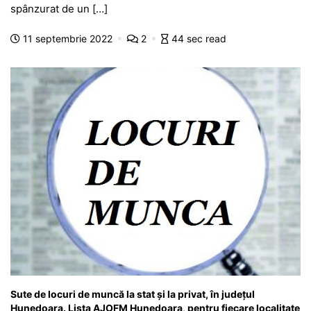
e
s
s
er
gr
s
je
spânzurat de un […]
b
A
e
a
a
a
11 septembrie 2022
2
44 sec read
o
p
n
m
g
z
o
p
g
e
ă
k
er
Sute de locuri de muncă la stat și la privat, în județul
Hunedoara. Lista AJOFM Hunedoara, pentru fiecare localitate