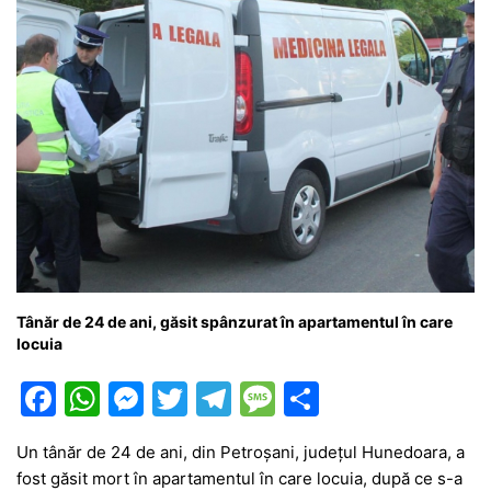
Tânăr de 24 de ani, găsit spânzurat în apartamentul în care
locuia
F
W
M
T
T
M
P
a
h
e
w
el
e
ar
Un tânăr de 24 de ani, din Petroşani, judeţul Hunedoara, a
c
at
s
itt
e
s
ta
fost găsit mort în apartamentul în care locuia, după ce s-a