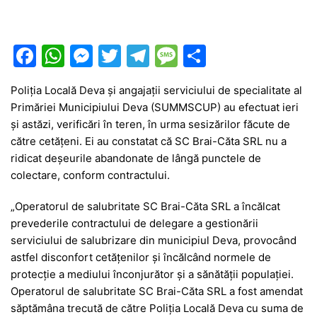
F
W
M
T
T
M
P
a
h
e
w
el
e
ar
Poliția Locală Deva și angajații serviciului de specialitate al
c
at
s
itt
e
s
ta
Primăriei Municipiului Deva (SUMMSCUP) au efectuat ieri
e
s
s
er
gr
s
je
și astăzi, verificări în teren, în urma sesizărilor făcute de
b
A
e
a
a
a
către cetățeni. Ei au constatat că SC Brai-Căta SRL nu a
ridicat deșeurile abandonate de lângă punctele de
o
p
n
m
g
z
colectare, conform contractului.
o
p
g
e
ă
„Operatorul de salubritate SC Brai-Căta SRL a încălcat
k
er
prevederile contractului de delegare a gestionării
serviciului de salubrizare din municipiul Deva, provocând
astfel disconfort cetățenilor și încălcând normele de
protecție a mediului înconjurător și a sănătății populației.
Operatorul de salubritate SC Brai-Căta SRL a fost amendat
săptămâna trecută de către Poliția Locală Deva cu suma de