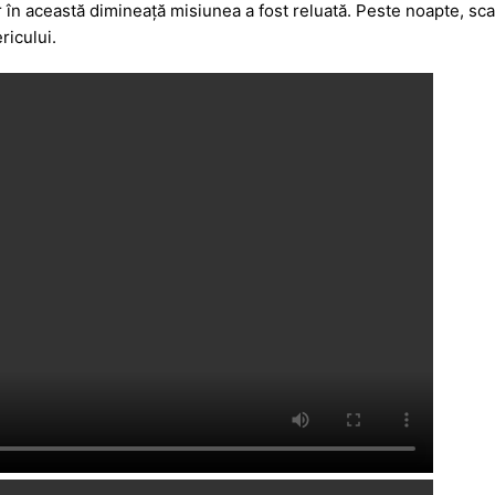
s
je
ar în această dimineață misiunea a fost reluată. Peste noapte, sca
ricului.
a
a
g
z
e
ă