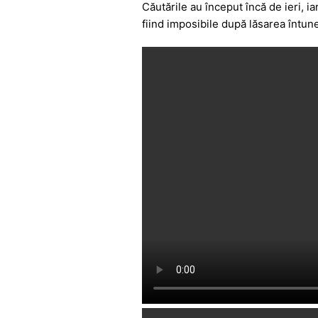
e
s
s
er
gr
Căutările au început încă de ieri, i
fiind imposibile după lăsarea întune
b
A
e
a
o
p
n
m
o
p
g
k
er