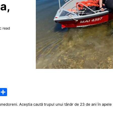
a,
c read
M
P
e
ar
unedoreni. Aceștia caută trupul unui tânăr de 23 de ani în apele 
s
ta