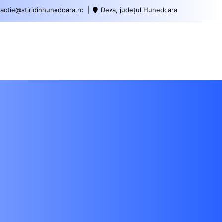
actie@stiridinhunedoara.ro
Deva, județul Hunedoara