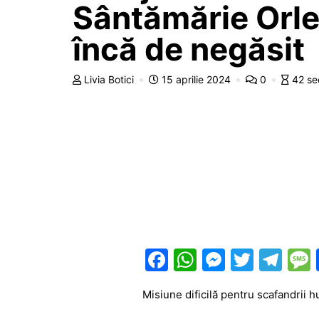
Sântămărie Orle
încă de negăsit
Livia Botici
15 aprilie 2024
0
42 se
F
W
M
T
T
a
h
e
w
el
Misiune dificilă pentru scafandrii h
c
at
s
itt
e