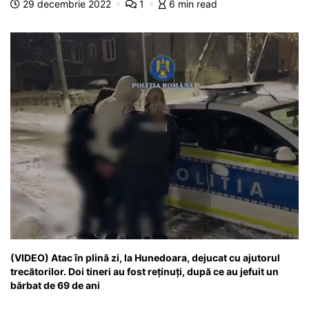
29 decembrie 2022
1
6 min read
o
p
n
m
g
z
o
p
g
e
ă
k
er
(VIDEO) Atac în plină zi, la Hunedoara, dejucat cu ajutorul
trecătorilor. Doi tineri au fost reținuți, după ce au jefuit un
bărbat de 69 de ani