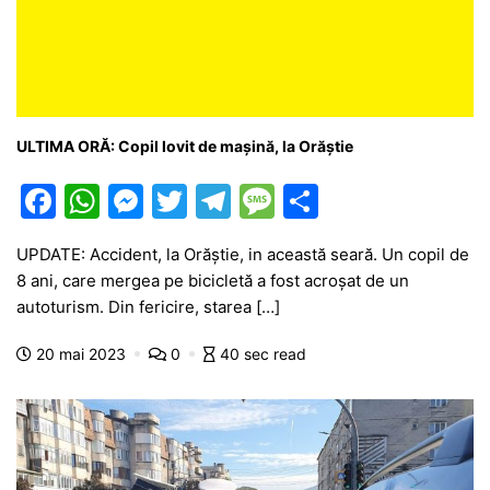
ULTIMA ORĂ: Copil lovit de mașină, la Orăștie
F
W
M
T
T
M
P
a
h
e
w
el
e
ar
UPDATE: Accident, la Orăștie, in această seară. Un copil de
c
at
s
itt
e
s
ta
8 ani, care mergea pe bicicletă a fost acroșat de un
e
s
s
er
gr
s
je
autoturism. Din fericire, starea […]
b
A
e
a
a
a
20 mai 2023
0
40 sec read
o
p
n
m
g
z
o
p
g
e
ă
k
er