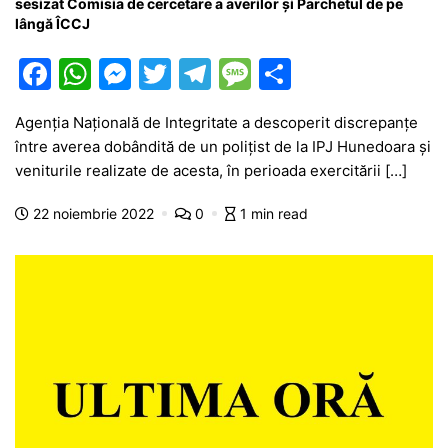
sesizat Comisia de cercetare a averilor și Parchetul de pe
lângă ÎCCJ
F
W
M
T
T
M
P
a
h
e
w
el
e
ar
Agenția Națională de Integritate a descoperit discrepanțe
c
at
s
itt
e
s
ta
între averea dobândită de un polițist de la IPJ Hunedoara și
e
s
s
er
gr
s
je
veniturile realizate de acesta, în perioada exercitării […]
b
A
e
a
a
a
22 noiembrie 2022
0
1 min read
o
p
n
m
g
z
o
p
g
e
ă
k
er