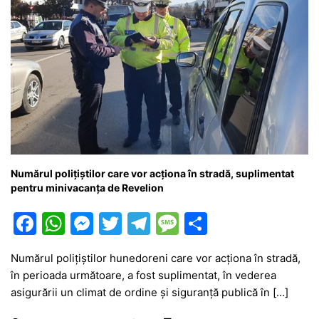
Numărul polițiștilor care vor acționa în stradă, suplimentat
pentru minivacanța de Revelion
F
W
M
T
T
M
P
a
h
e
w
el
e
ar
Numărul poliţiştilor hunedoreni care vor acţiona în stradă,
c
at
s
itt
e
s
ta
în perioada următoare, a fost suplimentat, în vederea
e
s
s
er
gr
s
je
asigurării un climat de ordine şi siguranţă publică în […]
b
A
e
a
a
a