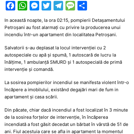
F
W
M
T
T
M
P
a
h
e
w
el
e
ar
In această noapte, la ora 02:15, pompierii Detașamentului
c
at
s
itt
e
s
ta
Petroșani au fost alarmați cu privire la producerea unui
e
s
s
er
gr
s
je
incendiu într-un apartament din localitatea Petroșani.
b
A
e
a
a
a
Salvatorii s-au deplasat la locul intervenției cu 2
o
p
n
m
g
z
autospeciale cu apă și spumă, 1 autoscară de lucru la
o
p
g
e
ă
înălțime, 1 ambulanță SMURD și 1 autospecială de primă
intervenție și comandă.
k
er
La sosirea pompierilor incendiul se manifesta violent într-o
încăpere a imobilului, existând degajări mari de fum in
apartament și casa scării.
Din păcate, chiar dacă incendiul a fost localizat în 3 minute
de la sosirea forțelor de intervenție, în încăperea
incendiată a fost găsit decedat un bărbat în vârstă de 51 de
ani. Fiul acestuia care se afla in apartament la momentul