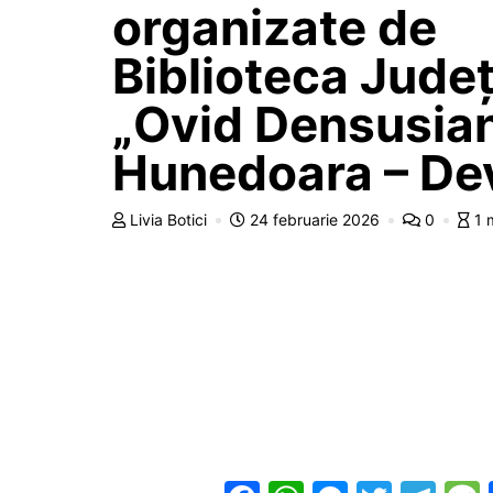
organizate de
Biblioteca Jude
„Ovid Densusia
Hunedoara – De
Livia Botici
24 februarie 2026
0
1 