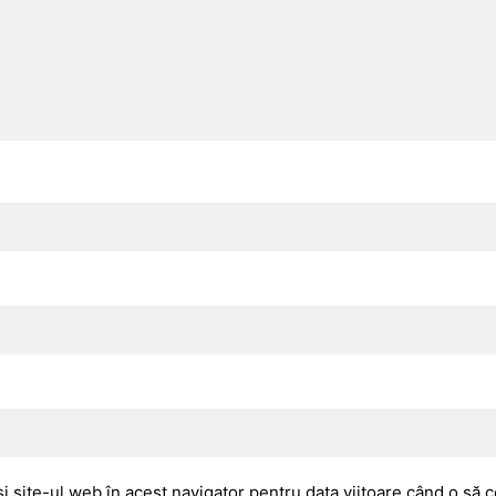
i site-ul web în acest navigator pentru data viitoare când o să