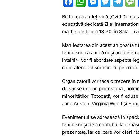
F
W
M
T
T
a
h
e
w
el
Biblioteca Județeană „Ovid Densusi
c
at
s
itt
e
educativă dedicată Zilei Internațio
e
s
s
er
gr
martie, de la ora 13:30, în Sala „L
b
A
e
a
Manifestarea din acest an poartă tit
o
p
n
m
feminism, ca amplă mișcare de emanci
o
p
g
întâlnirii vor fi abordate aspecte l
combatere a discriminării pe criteri
k
er
Organizatorii vor face o trecere în r
de șanse în plan profesional, politi
minorităților. Totodată, vor fi adus
Jane Austen
,
Virginia Woolf
și
Simo
Evenimentul se adresează în special 
feminism și de a contribui la depăși
prezentată, iar cei care vor oferi r