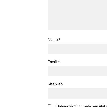
Nume
*
Email
*
Site web
Salvează-mi numele, emailul ș