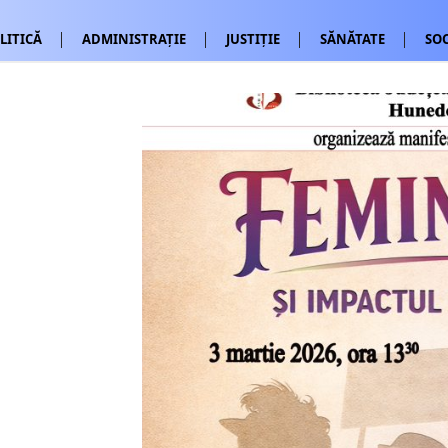
LITICĂ
ADMINISTRAȚIE
JUSTIȚIE
SĂNĂTATE
SOC