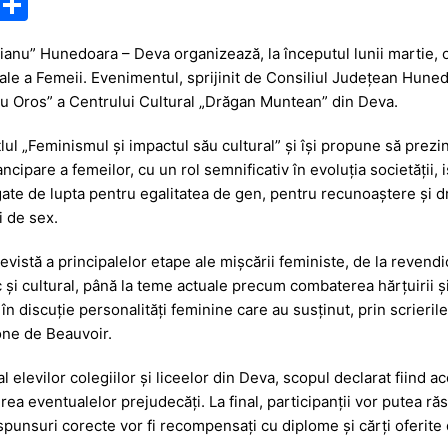
M
P
e
ar
anu” Hunedoara – Deva organizează, la începutul lunii martie, o
s
ta
nale a Femeii. Evenimentul, sprijinit de Consiliul Județean Huned
s
je
iviu Oros” a Centrului Cultural „Drăgan Muntean” din Deva.
a
a
lul „Feminismul și impactul său cultural” și își propune să prezi
g
z
pare a femeilor, cu un rol semnificativ în evoluția societății, ist
e
ă
egate de lupta pentru egalitatea de gen, pentru recunoaștere și d
i de sex.
evistă a principalelor etape ale mișcării feministe, de la revendica
c și cultural, până la teme actuale precum combaterea hărțuirii ș
e în discuție personalități feminine care au susținut, prin scrier
ne de Beauvoir
.
elevilor colegiilor și liceelor din Deva, scopul declarat fiind ac
rea eventualelor prejudecăți. La final, participanții vor putea ră
ăspunsuri corecte vor fi recompensați cu diplome și cărți oferite 