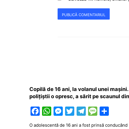
Copilă de 16 ani, la volanul unei mașini
polițiștii o opresc, a sărit pe scaunul d
F
W
M
T
T
M
P
a
h
e
w
el
e
ar
O adolescentă de 16 ani a fost prinsă conducând 