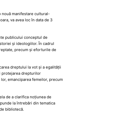
 nouă manifestare cultural-
oara, va avea loc în data de 3
nte publicului conceptul de
oriei și ideologiilor. În cadrul
reptate, precum și eforturile de
rea dreptului la vot și a egalității
i protejarea drepturilor
ile lor, emanciparea femeilor, precum
ela de a clarifica noțiunea de
spunde la întrebări din tematica
de bibliotecă.