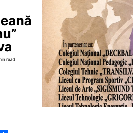
țeană
nu”
va
min read