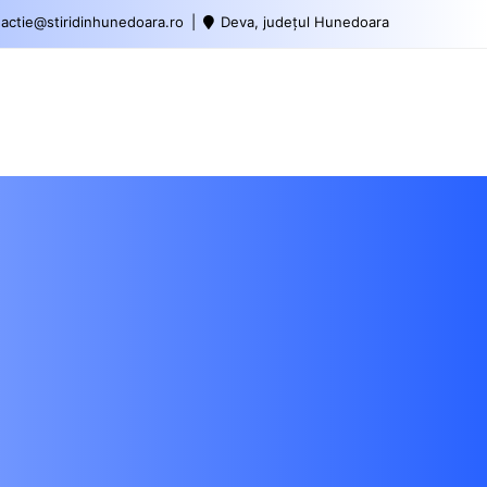
actie@stiridinhunedoara.ro
Deva, județul Hunedoara