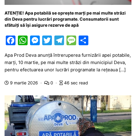
ATENȚIE! Apa potabilă se oprește marți pe mai multe străzi
din Deva pentru lucrări programate. Consumatorii sunt
sfătuiți să își asigure rezerve de apă
F
W
M
T
T
M
P
a
h
e
w
el
e
ar
Apa Prod Deva anunță întreruperea furnizării apei potabile,
c
at
s
itt
e
s
ta
marți, 10 martie, pe mai multe străzi din municipiul Deva,
e
s
s
er
gr
s
je
pentru efectuarea unor lucrări programate la rețeaua […]
b
A
e
a
a
a
9 martie 2026
0
46 sec read
o
p
n
m
g
z
o
p
g
e
ă
k
er