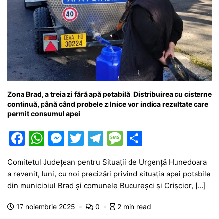
Zona Brad, a treia zi fără apă potabilă. Distribuirea cu cisterne
continuă, până când probele zilnice vor indica rezultate care
permit consumul apei
F
W
M
T
T
M
P
a
h
e
w
el
e
ar
Comitetul Județean pentru Situații de Urgență Hunedoara
c
at
s
itt
e
s
ta
a revenit, luni, cu noi precizări privind situația apei potabile
e
s
s
er
gr
s
je
din municipiul Brad și comunele Bucureșci și Crișcior, […]
b
A
e
a
a
a
17 noiembrie 2025
0
2 min read
o
p
n
m
g
z