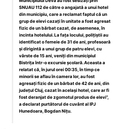
Municipiului Deva au fost sesizați prin
SNUAU 112 de către o angajată a unui hotel
din municipiu, care a reclamat faptul că un
grup de elevi cazați în unitate a fost agresat
fizic de un bărbat cazat, de asemenea, în
incinta hotelului. La fața locului, polițiștii au
identificat o femeie de 31 de ani, profesoară
și dirigintă a unui grup de patru elevi, cu
vârste de 15 ani, veniți din municipiul
Bistrița într-o excursie școlară. Aceasta a
relatat că, în jurul orei 00:35, în timp ce
minorii se aflau în camera lor, au fost
agresați fizic de un bărbat de 42 de ani, din
județul Cluj, cazat în același hotel, care ar fi
fost deranjat de zgomotul produs de elevi”,
a declarat purtătorul de cuvânt al IPJ
Hunedoara, Bogdan Nițu.