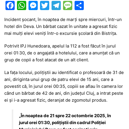
F
W
M
T
T
M
P
a
h
e
w
el
e
ar
Incident șocant, în noaptea de marți spre miercuri, într-un
c
at
s
itt
e
s
ta
hotel din Deva. Un bărbat cazat în unitate a agresat fizic
e
s
s
er
gr
s
je
mai mulți elevi veniți într-o excursie școlară din Bistrița.
b
A
e
a
a
a
Potrivit IPJ Hunedoara, apelul la 112 a fost făcut în jurul
o
p
n
m
g
z
orei 01:30, de o angajată a hotelului, care a anunțat că un
o
p
g
e
ă
grup de copii a fost atacat de un alt client.
k
er
La fața locului, polițiștii au identificat o profesoară de 31 de
ani, diriginta unui grup de patru elevi de 15 ani, care a
povestit că, în jurul orei 00:35, copiii se aflau în camera lor
când un bărbat de 42 de ani, din județul Cluj, a intrat peste
ei și i-a agresat fizic, deranjat de zgomotul produs.
„În noaptea de 21 spre 22 octombrie 2025, în
jurul orei 01:30, polițiștii din cadrul Poliției