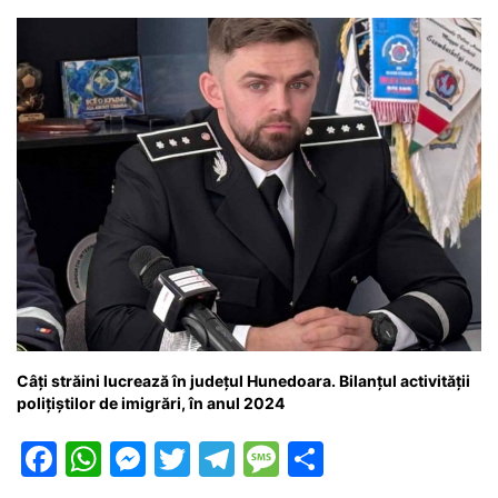
o
p
g
e
ă
k
er
Câți străini lucrează în județul Hunedoara. Bilanțul activității
polițiștilor de imigrări, în anul 2024
F
W
M
T
T
M
P
a
h
e
w
el
e
ar