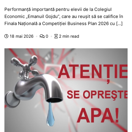
a
h
e
w
el
e
ar
Performanță importantă pentru elevii de la Colegiul
c
at
s
itt
e
s
ta
Economic „Emanuil Gojdu”, care au reușit să se califice în
e
s
s
er
gr
s
je
Finala Națională a Competiției Business Plan 2026 cu […]
b
A
e
a
a
a
18 mai 2026
0
2 min read
o
p
n
m
g
z
o
p
g
e
ă
k
er