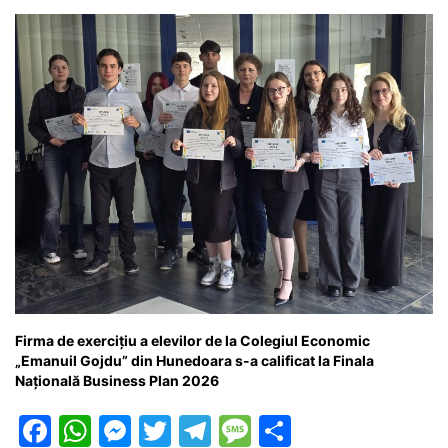
Firma de exercițiu a elevilor de la Colegiul Economic
„Emanuil Gojdu” din Hunedoara s-a calificat la Finala
Națională Business Plan 2026
F
W
M
T
T
M
P