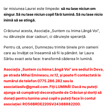
Iar misiunea Laurei este limpede:
să nu lase niciun om
singur. Să nu lase niciun copil fără lumină. Să nu lase nicio
inimă să se stingă.
Crăciunul acesta, Asociația „Suntem cu Inima Lângă Voi”,
nu dăruiește doar cadouri, ci dăruiește speranță.
Pentru că, uneori, Dumnezeu trimite binele prin oameni
care au învățat ce înseamnă să fii la pământ. Iar Laura
Sârbu exact asta face: transformă căderea în lumină.
Asociația „Suntem cu Inima Lângă Voi” are sediul în Deva,
pe strada Mihai Eminescu, nr.12, și poate fi contactată la
numărul de telefon 0775.286.282 sau la
asociatiasilv@gmail.com. Fiți LUMINĂ! Dacă nu puteți
ajunge să cumpărați decorațiunile de Crăciun și doriți să
donați pentru lumina unui copil o puteți face în contul
asociației: RO56BRDE220SV24388882200.