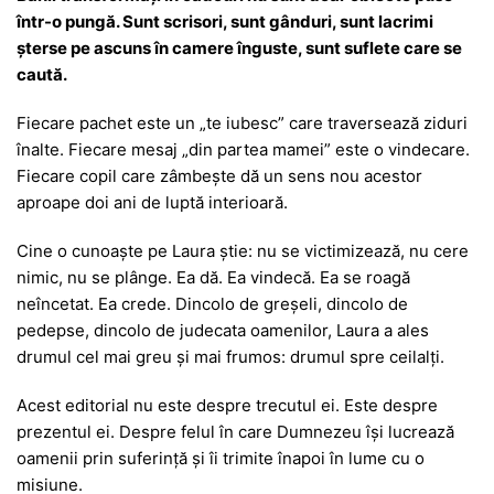
într-o pungă. Sunt scrisori, sunt gânduri, sunt lacrimi
șterse pe ascuns în camere înguste, sunt suflete care se
caută.
Fiecare pachet este un „te iubesc” care traversează ziduri
înalte. Fiecare mesaj „din partea mamei” este o vindecare.
Fiecare copil care zâmbește dă un sens nou acestor
aproape doi ani de luptă interioară.
Cine o cunoaște pe Laura știe: nu se victimizează, nu cere
nimic, nu se plânge. Ea dă. Ea vindecă. Ea se roagă
neîncetat. Ea crede. Dincolo de greșeli, dincolo de
pedepse, dincolo de judecata oamenilor, Laura a ales
drumul cel mai greu și mai frumos: drumul spre ceilalți.
Acest editorial nu este despre trecutul ei. Este despre
prezentul ei. Despre felul în care Dumnezeu își lucrează
oamenii prin suferință și îi trimite înapoi în lume cu o
misiune.