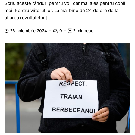
Scriu aceste rânduri pentru voi, dar mai ales pentru copiii
c
at
s
itt
e
s
ta
mei. Pentru viitorul lor. La mai bine de 24 de ore de la
e
s
s
er
gr
s
je
aflarea rezultatelor […]
b
A
e
a
a
a
26 noiembrie 2024
0
2 min read
o
p
n
m
g
z
o
p
g
e
ă
k
er