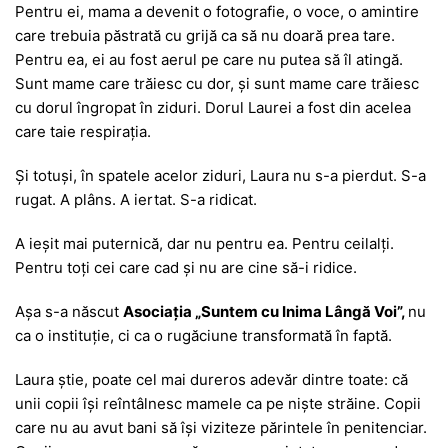
Pentru ei, mama a devenit o fotografie, o voce, o amintire
care trebuia păstrată cu grijă ca să nu doară prea tare.
Pentru ea, ei au fost aerul pe care nu putea să îl atingă.
Sunt mame care trăiesc cu dor, și sunt mame care trăiesc
cu dorul îngropat în ziduri. Dorul Laurei a fost din acelea
care taie respirația.
Și totuși, în spatele acelor ziduri, Laura nu s-a pierdut. S-a
rugat. A plâns. A iertat. S-a ridicat.
A ieșit mai puternică, dar nu pentru ea. Pentru ceilalți.
Pentru toți cei care cad și nu are cine să-i ridice.
Așa s-a născut
Asociația „Suntem cu Inima Lângă Voi”,
nu
ca o instituție, ci ca o rugăciune transformată în faptă.
Laura știe, poate cel mai dureros adevăr dintre toate: că
unii copii își reîntâlnesc mamele ca pe niște străine. Copii
care nu au avut bani să își viziteze părintele în penitenciar.