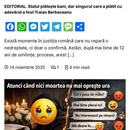
EDITORIAL. Statul plătește bani, dar singurul care a plătit cu
adevărat a fost Traian Berbeceanu
F
W
M
T
T
M
P
a
h
e
w
el
e
ar
Există momente în justiția română care nu repară o
c
at
s
itt
e
s
ta
nedreptate, ci doar o confirmă. Astăzi, după mai bine de 12
e
s
s
er
gr
s
je
ani de umilințe, procese, arest […]
b
A
e
a
a
a
14 noiembrie 2025
1
4 min read
o
p
n
m
g
z
o
p
g
e
ă
k
er