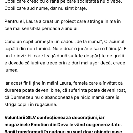
Copii care cresc cu o rană pe care societatea nu o vede.
Copii care aud nume, dar nu simt brațe.
Pentru ei, Laura a creat un proiect care strânge inima în
cea mai sensibilă perioadă a anului:
Când un copil primește un cadou „de la mama”, Crăciunul
capătă din nou lumină. Nu e doar o jucărie sau o hăinuță. E
un fir invizibil care leagă două suflete despărțite de gratii.
e dovada că iubirea trece prin ziduri mai ușor decât crede
lumea.
Iar acest fir îl ține în mâini Laura, femeia care a învățat că
durerea poate deveni bine, că suferința poate deveni rost,
că Dumnezeu nu o abandonează pe nicio mamă care își
strigă copiii în rugăciune.
Voluntarii SILV confecționează decorațiuni, iar
magazinele Emotion din Deva le vând cu generozitate.
Banii transformați în cadouri nu sunt doar obiecte puse