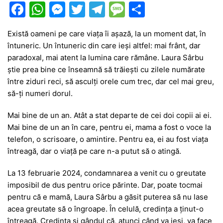
F
W
M
T
T
M
P
a
h
e
w
el
e
ar
Există oameni pe care viața îi așază, la un moment dat, în
c
at
s
itt
e
s
ta
întuneric. Un întuneric din care ieși altfel: mai frânt, dar
e
s
s
er
gr
s
je
paradoxal, mai atent la lumina care rămâne. Laura Sârbu
b
A
e
a
a
a
știe prea bine ce înseamnă să trăiești cu zilele numărate
între ziduri reci, să asculți orele cum trec, dar cel mai greu,
o
p
n
m
g
z
să-ți numeri dorul.
o
p
g
e
ă
Mai bine de un an. Atât a stat departe de cei doi copii ai ei.
k
er
Mai bine de un an în care, pentru ei, mama a fost o voce la
telefon, o scrisoare, o amintire. Pentru ea, ei au fost viața
întreagă, dar o viață pe care n-a putut să o atingă.
La 13 februarie 2024, condamnarea a venit cu o greutate
imposibil de dus pentru orice părinte. Dar, poate tocmai
pentru că e mamă, Laura Sârbu a găsit puterea să nu lase
acea greutate să o îngroape. În celulă, credința a ținut-o
întreagă. Credința și gândul că, atunci când va ieși, va face