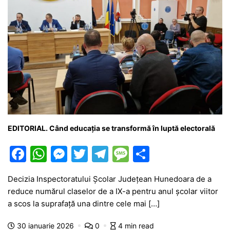
EDITORIAL. Când educația se transformă în luptă electorală
F
W
M
T
T
M
P
a
h
e
w
el
e
ar
Decizia Inspectoratului Școlar Județean Hunedoara de a
c
at
s
itt
e
s
ta
reduce numărul claselor de a IX-a pentru anul școlar viitor
e
s
s
er
gr
s
je
a scos la suprafață una dintre cele mai […]
b
A
e
a
a
a
30 ianuarie 2026
0
4 min read