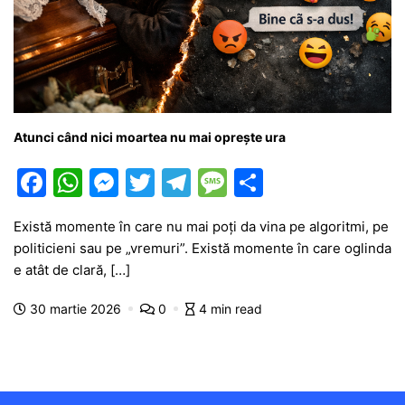
Atunci când nici moartea nu mai oprește ura
F
W
M
T
T
M
P
a
h
e
w
el
e
ar
Există momente în care nu mai poți da vina pe algoritmi, pe
c
at
s
itt
e
s
ta
politicieni sau pe „vremuri”. Există momente în care oglinda
e
s
s
er
gr
s
je
e atât de clară, […]
b
A
e
a
a
a
30 martie 2026
0
4 min read
o
p
n
m
g
z
o
p
g
e
ă
k
er