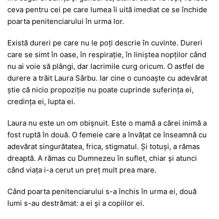
ceva pentru cei pe care lumea îi uită imediat ce se închide
poarta penitenciarului în urma lor.
Există dureri pe care nu le poți descrie în cuvinte. Dureri
care se simt în oase, în respirație, în liniștea nopților când
nu ai voie să plângi, dar lacrimile curg oricum. O astfel de
durere a trăit Laura Sârbu. Iar cine o cunoaște cu adevărat
știe că nicio propoziție nu poate cuprinde suferința ei,
credința ei, lupta ei.
Laura nu este un om obișnuit. Este o mamă a cărei inimă a
fost ruptă în două. O femeie care a învățat ce înseamnă cu
adevărat singurătatea, frica, stigmatul. Și totuși, a rămas
dreaptă. A rămas cu Dumnezeu în suflet, chiar și atunci
când viața i-a cerut un preț mult prea mare.
Când poarta penitenciarului s-a închis în urma ei, două
lumi s-au destrămat: a ei și a copiilor ei.