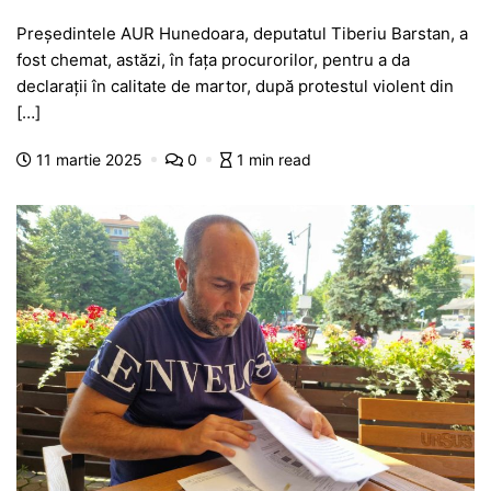
a
h
e
w
el
e
ar
Președintele AUR Hunedoara, deputatul Tiberiu Barstan, a
c
at
s
itt
e
s
ta
fost chemat, astăzi, în fața procurorilor, pentru a da
e
s
s
er
gr
s
je
declarații în calitate de martor, după protestul violent din
b
A
e
a
a
a
[…]
o
p
n
m
g
z
11 martie 2025
0
1 min read
o
p
g
e
ă
k
er