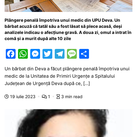
Plângere penală împotriva unui medic din UPU Deva. Un
bărbat acuză că tatăl său a fost lăsat să plece acasă, deși
analizele indicau o afecțiune gravă. A doua zi, omul a intrat în
comă și a murit după alte 10 zile
F
W
M
T
T
M
P
a
h
e
w
el
e
ar
Un bărbat din Deva a făcut plângere penală împotriva unui
c
at
s
itt
e
s
ta
medic de la Unitatea de Primiri Urgențe a Spitalului
e
s
s
er
gr
s
je
Județean de Urgență Deva după ce, […]
b
A
e
a
a
a
19 iulie 2023
1
3 min read
o
p
n
m
g
z
o
p
g
e
ă
k
er