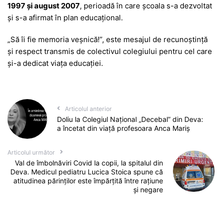
1997 și august 2007
, perioadă în care școala s-a dezvoltat
și s-a afirmat în plan educațional.
„Să îi fie memoria veșnică!”, este mesajul de recunoștință
și respect transmis de colectivul colegiului pentru cel care
și-a dedicat viața educației.
Articolul anterior
Doliu la Colegiul Național „Decebal” din Deva:
a încetat din viață profesoara Anca Mariș
Articolul următor
Val de îmbolnăviri Covid la copii, la spitalul din
Deva. Medicul pediatru Lucica Stoica spune că
atitudinea părinților este împărțită între rațiune
și negare