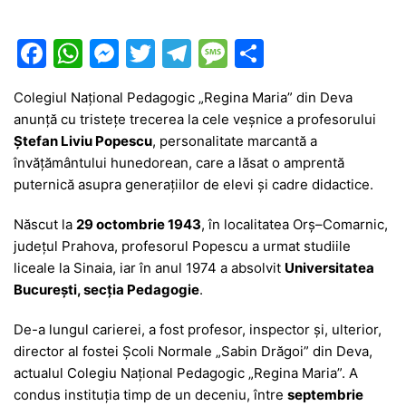
F
W
M
T
T
M
P
a
h
e
w
el
e
ar
Colegiul Național Pedagogic „Regina Maria” din Deva
c
at
s
itt
e
s
ta
anunță cu tristețe trecerea la cele veșnice a profesorului
e
s
s
er
gr
s
je
Ștefan Liviu Popescu
, personalitate marcantă a
b
A
e
a
a
a
învățământului hunedorean, care a lăsat o amprentă
puternică asupra generațiilor de elevi și cadre didactice.
o
p
n
m
g
z
o
p
g
e
ă
Născut la
29 octombrie 1943
, în localitatea Orș–Comarnic,
județul Prahova, profesorul Popescu a urmat studiile
k
er
liceale la Sinaia, iar în anul 1974 a absolvit
Universitatea
București, secția Pedagogie
.
De-a lungul carierei, a fost profesor, inspector și, ulterior,
director al fostei Școli Normale „Sabin Drăgoi” din Deva,
actualul Colegiu Național Pedagogic „Regina Maria”. A
condus instituția timp de un deceniu, între
septembrie