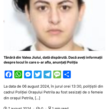
Tânără din Valea Jiului, dată dispărută. Dacă aveți informații
despre locul în care s-ar afla, anunțați Poliția
F
W
M
T
T
M
P
a
h
e
w
el
e
ar
La data de 06 august 2024, în jurul orei 13:30, polițiștii din
c
at
s
itt
e
s
ta
cadrul Poliției Orașului Petrila au fost sesizați de o femeie
e
s
s
er
gr
s
je
din orașul Petrila, […]
b
A
e
a
a
a
7 august 2024
0
1 min read