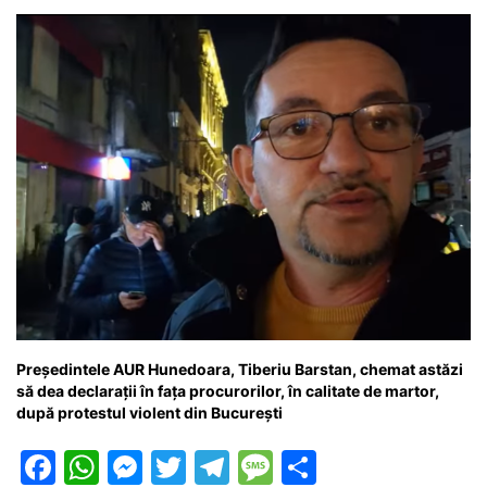
Președintele AUR Hunedoara, Tiberiu Barstan, chemat astăzi
să dea declarații în fața procurorilor, în calitate de martor,
după protestul violent din București
F
W
M
T
T
M
P