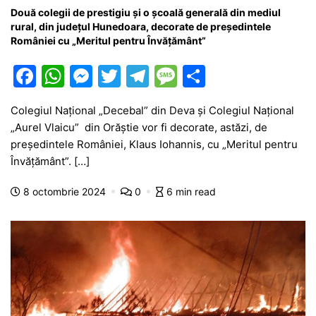
Două colegii de prestigiu și o școală generală din mediul
rural, din județul Hunedoara, decorate de președintele
României cu „Meritul pentru Învățământ”
F
W
M
T
T
M
P
a
h
e
w
el
e
ar
Colegiul Național „Decebal” din Deva și Colegiul Național
c
at
s
itt
e
s
ta
„Aurel Vlaicu” din Orăștie vor fi decorate, astăzi, de
e
s
s
er
gr
s
je
președintele României, Klaus Iohannis, cu „Meritul pentru
b
A
e
a
a
a
Învățământ”. […]
o
p
n
m
g
z
8 octombrie 2024
0
6 min read
o
p
g
e
ă
k
er