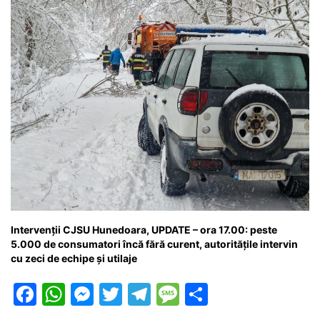
o
p
g
e
ă
k
er
Intervenții CJSU Hunedoara, UPDATE – ora 17.00: peste
5.000 de consumatori încă fără curent, autoritățile intervin
cu zeci de echipe și utilaje
F
W
M
T
T
M
P
a
h
e
w
el
e
ar