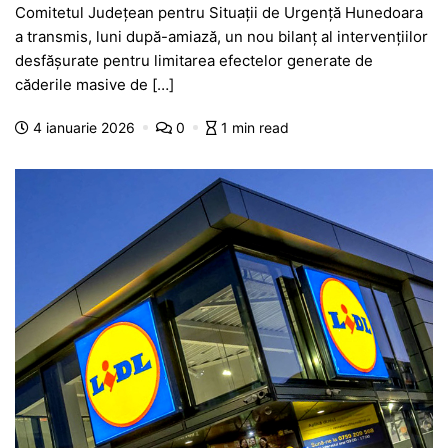
Comitetul Județean pentru Situații de Urgență Hunedoara
c
at
s
itt
e
s
ta
a transmis, luni după-amiază, un nou bilanț al intervențiilor
e
s
s
er
gr
s
je
desfășurate pentru limitarea efectelor generate de
b
A
e
a
a
a
căderile masive de […]
o
p
n
m
g
z
4 ianuarie 2026
0
1 min read
o
p
g
e
ă
k
er