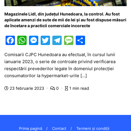
Magazinele Lidl, din județul Hunedoara, la control. Au fost
aplicate amenzi de sute de mii de lei și au fost dispuse măsuri
de încetare a practicii comerciale incorecte
F
W
M
T
T
M
P
a
h
e
w
el
e
ar
Comisarii CJPC Hunedoara au efectuat, în cursul lunii
c
at
s
itt
e
s
ta
ianuarie 2023, o serie de controale privind verificarea
e
s
s
er
gr
s
je
respectării prevederilor legale în domeniul protecției
b
A
e
a
a
a
consumatorilor la hypermarket-urile […]
o
p
n
m
g
z
23 februarie 2023
0
1 min read
o
p
g
e
ă
k
er
Prima pagină
Contact
Termeni și condiții