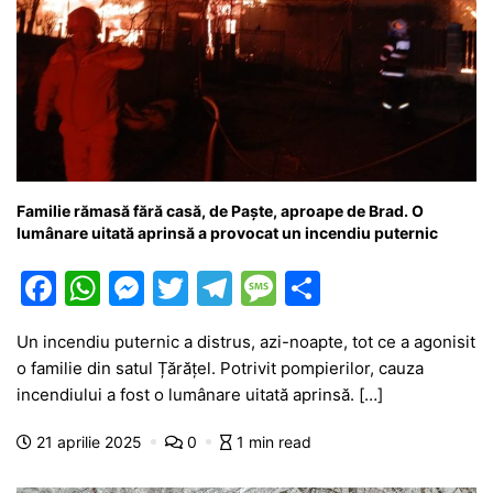
Familie rămasă fără casă, de Paște, aproape de Brad. O
lumânare uitată aprinsă a provocat un incendiu puternic
F
W
M
T
T
M
P
a
h
e
w
el
e
ar
Un incendiu puternic a distrus, azi-noapte, tot ce a agonisit
c
at
s
itt
e
s
ta
o familie din satul Țărățel. Potrivit pompierilor, cauza
e
s
s
er
gr
s
je
incendiului a fost o lumânare uitată aprinsă. […]
b
A
e
a
a
a
21 aprilie 2025
0
1 min read
o
p
n
m
g
z