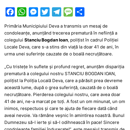
F
W
M
T
T
M
P
a
h
e
w
el
e
ar
Primăria Municipiului Deva a transmis un mesaj de
c
at
s
itt
e
s
ta
condoleanțe, anunțând trecerea prematură în neființă a
e
s
s
er
gr
s
je
colegului
Stanciu Bogdan Ioan
, polițist în cadrul Poliției
b
A
e
a
a
a
Locale Deva, care s-a stins din viață la doar 41 de ani, în
urma unei suferințe cauzate de o boală necruțătoare.
o
p
n
m
g
z
o
p
g
e
ă
„Cu tristețe în suflete și profund regret, anunțăm dispariția
prematură a colegului nostru STANCIU BOGDAN IOAN,
k
er
polițist la Poliția Locală Deva, care a părăsit prea devreme
această lume, după o grea suferință, cauzată de o boală
necruțătoare. Pierderea colegului nostru, care avea doar
41 de ani, ne-a marcat pe toți. A fost un om minunat, un om
inimos, respectuos și care te ajuta de fiecare dată când
aveai nevoie. Va rămâne veșnic în amintirea noastră. Bunul
Dumnezeu să-l ierte și să-l odihnească în pace! Sincere
condoleanțe familiei îndurerate!”, este mesajul transmis de