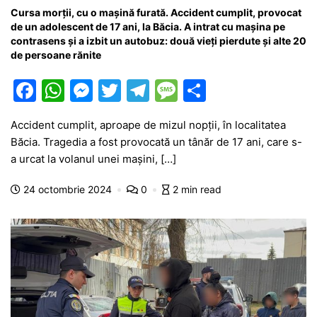
Cursa morții, cu o mașină furată. Accident cumplit, provocat
de un adolescent de 17 ani, la Băcia. A intrat cu mașina pe
contrasens și a izbit un autobuz: două vieți pierdute și alte 20
de persoane rănite
F
W
M
T
T
M
P
a
h
e
w
el
e
ar
Accident cumplit, aproape de mizul nopții, în localitatea
c
at
s
itt
e
s
ta
Băcia. Tragedia a fost provocată un tânăr de 17 ani, care s-
e
s
s
er
gr
s
je
a urcat la volanul unei mașini, […]
b
A
e
a
a
a
24 octombrie 2024
0
2 min read
o
p
n
m
g
z
o
p
g
e
ă
k
er