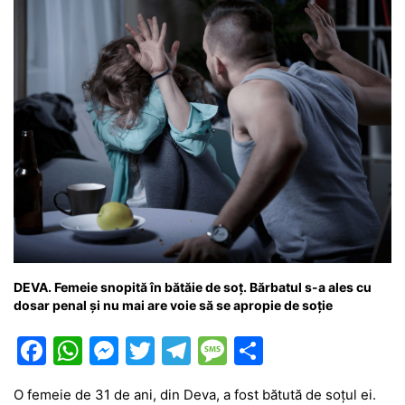
o
p
g
e
ă
k
er
DEVA. Femeie snopită în bătăie de soț. Bărbatul s-a ales cu
dosar penal și nu mai are voie să se apropie de soție
F
W
M
T
T
M
P
a
h
e
w
el
e
ar
O femeie de 31 de ani, din Deva, a fost bătută de soțul ei.