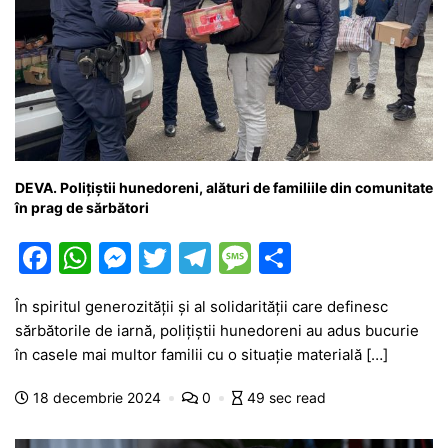
DEVA. Polițiștii hunedoreni, alături de familiile din comunitate
în prag de sărbători
F
W
M
T
T
M
P
a
h
e
w
el
e
ar
În spiritul generozității și al solidarității care definesc
c
at
s
itt
e
s
ta
sărbătorile de iarnă, polițiștii hunedoreni au adus bucurie
e
s
s
er
gr
s
je
în casele mai multor familii cu o situație materială […]
b
A
e
a
a
a
18 decembrie 2024
0
49 sec read
o
p
n
m
g
z