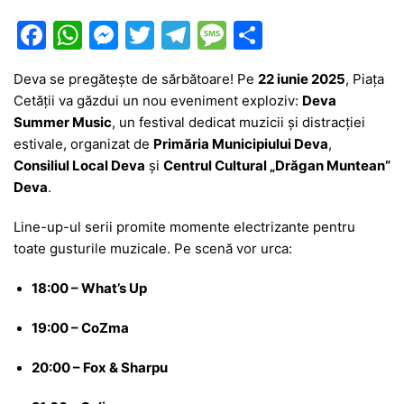
F
W
M
T
T
M
P
a
h
e
w
el
e
ar
Deva se pregătește de sărbătoare! Pe
22 iunie 2025
, Piața
c
at
s
itt
e
s
ta
Cetății va găzdui un nou eveniment exploziv:
Deva
e
s
s
er
gr
s
je
Summer Music
, un festival dedicat muzicii și distracției
b
A
e
a
a
a
estivale, organizat de
Primăria Municipiului Deva
,
Consiliul Local Deva
și
Centrul Cultural „Drăgan Muntean”
o
p
n
m
g
z
Deva
.
o
p
g
e
ă
Line-up-ul serii promite momente electrizante pentru
k
er
toate gusturile muzicale. Pe scenă vor urca:
18:00 – What’s Up
19:00 – CoZma
20:00 – Fox & Sharpu