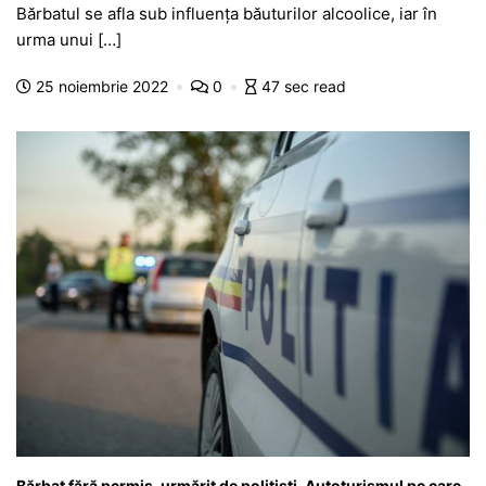
c
at
s
itt
e
s
ta
Bărbatul se afla sub influența băuturilor alcoolice, iar în
e
s
s
er
gr
s
je
urma unui […]
b
A
e
a
a
a
25 noiembrie 2022
0
47 sec read
o
p
n
m
g
z
o
p
g
e
ă
k
er
Bărbat fără permis, urmărit de polițiști. Autoturismul pe care