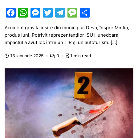
F
W
M
T
T
M
P
a
h
e
w
el
e
ar
Accident grav la ieșire din municipiul Deva, înspre Mintia,
c
at
s
itt
e
s
ta
produs luni. Potrivit reprezentanților ISU Hunedoara,
e
s
s
er
gr
s
je
impactul a avut loc între un TIR și un autoturism. […]
b
A
e
a
a
a
13 ianuarie 2025
0
1 min read
o
p
n
m
g
z
o
p
g
e
ă
k
er