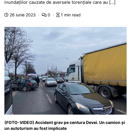
e
s
s
er
gr
s
je
inundațiilor cauzate de aversele torențiale care au […]
b
A
e
a
a
a
26 iunie 2023
0
1 min read
o
p
n
m
g
z
o
p
g
e
ă
k
er
(FOTO-VIDEO) Accident grav pe centura Devei. Un camion și
un autoturism au fost implicate