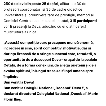
250 de elevi din peste 25 de țări
, alături de 30 de
profesori coordonatori și 35 de cadre didactice
universitare și preuniversitare de prestigiu, membri ai
Comisiei Centrale a olimpiadei. În total,
315 participanți
vor fi prezenți la Deva, aducând cu ei o atmosferă
multiculturală unică.
„Această competiție care presupune muncă enormă,
încredere în sine, spirit competitiv, motivaţie, dar și
dorința firească de a atinge succesul este, totodată, o
oportunitate de a descoperi Deva – oraşul de la poalele
Cetății, de a forma conexiuni, de a lega prietenii și de a
evolua spiritual, în lungul traseu al ființei umane spre
împlinire.
Bun venit la Deva!
Bun venit la Colegiul National „Decebal” Deva !”, a
declarat directorul Colegiului Național „Decebal”, Marin
Florin Ilieș.