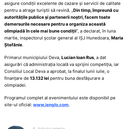
asigure condiții excelente de cazare și servicii de calitate
pentru a atrage turiștii să revină. „
Din timp, împreună cu
autoritățile publice și partenerii noștri, facem toate
demersurile necesare pentru a organiza această
olimpiadă în cele mai bune condiții
”, a declarat, în luna
martie, inspectorul școlar general al IȘJ Hunedoara,
Maria
Ștefănie
.
Primarul municipiului Deva,
Lucian Ioan Rus
, a dat
asigurări că administrația locală va sprijini competiția, iar
Consiliul Local Deva a aprobat, la finalul lunii iulie, o
finanțare de
13.132 lei
pentru buna desfășurare a
olimpiadei.
Programul complet al evenimentului este disponibil pe
site-ul oficial:
www.ienglo.com
.
Articolul anterior