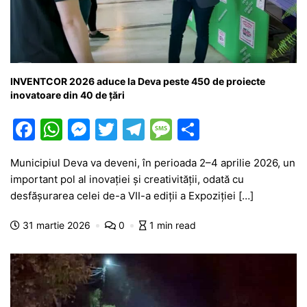
INVENTCOR 2026 aduce la Deva peste 450 de proiecte
inovatoare din 40 de țări
F
W
M
T
T
M
P
a
h
e
w
el
e
ar
Municipiul Deva va deveni, în perioada 2–4 aprilie 2026, un
c
at
s
itt
e
s
ta
important pol al inovației și creativității, odată cu
e
s
s
er
gr
s
je
desfășurarea celei de-a VII-a ediții a Expoziției […]
b
A
e
a
a
a
31 martie 2026
0
1 min read
o
p
n
m
g
z
o
p
g
e
ă
k
er