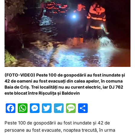
(FOTO-VIDEO) Peste 100 de gospodării au fost inundate și
42 de oameni au fost evacuați din calea apelor, în comuna
Baia de Criș. Trei localități nu au curent electric, iar DJ 762
este blocat între Rișculița și Baldovin
F
W
M
T
T
M
P
a
h
e
w
el
e
ar
Peste 100 de gospodării au fost inundate și 42 de
c
at
s
itt
e
s
ta
persoane au fost evacuate, noaptea trecută, în urma