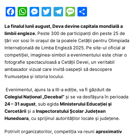
F
W
M
T
T
M
P
a
h
e
w
el
e
ar
La finalul lunii august, Deva devine capitala mondială a
c
at
s
itt
e
s
ta
limbii engleze.
Peste 300 de participanți din peste 25 de
e
s
s
er
gr
s
je
țări vor sosi în orașul de la poalele Cetății pentru Olimpiada
b
A
e
a
a
a
Internațională de Limba Engleză 2025. Pe site-ul oficial al
competiției, imaginea-simbol a evenimentului este chiar o
o
p
n
m
g
z
fotografie spectaculoasă a Cetății Devei, un veritabil
o
p
g
e
ă
ambasador vizual care invită oaspeții să descopere
k
er
frumusețea și istoria locului.
Evenimentul, ajuns la a III-a ediție, va fi găzduit de
Colegiul Național „Decebal”
și se va desfășura în perioada
24 – 31 august
, sub egida
Ministerului Educației și
Cercetării
și a
Inspectoratului Școlar Județean
Hunedoara
, cu sprijinul autorităților locale și județene.
Potrivit organizatorilor, competiția va reuni
aproximativ