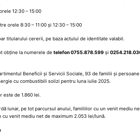
a
a
orele 12:30 – 15:00
g
z
e
ă
e orele 8:30 – 11:00 și 12:30 – 15:00
ar titularului cererii, pe baza actului de identitate valabil.
t obţine la numerele de
telefon 0755.878.599
şi
0254.218.030
rtimentul Beneficii şi Servicii Sociale, 93 de familii și persoan
rgie cu combustibili solizi pentru luna iulie 2025.
r este de 1.860 lei.
ă lunar, pe tot parcursul anului, familiilor cu un venit mediu ne
e cu venit mediu net de maximum 2.053 lei/lună.
a