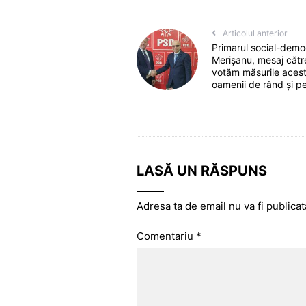
Articolul anterior
Primarul social-democ
Merișanu, mesaj căt
votăm măsurile aces
oamenii de rând și pe
LASĂ UN RĂSPUNS
Adresa ta de email nu va fi publicat
Comentariu
*