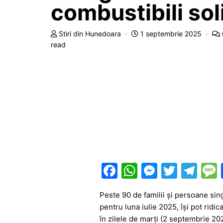
combustibili sol
Stiri din Hunedoara
1 septembrie 2025
read
F
W
M
T
T
a
h
e
w
el
Peste 90 de familii şi persoane sin
c
at
s
itt
e
pentru luna iulie 2025, îşi pot ridic
e
s
s
er
gr
în zilele de marți (2 septembrie 2