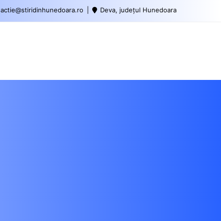
actie@stiridinhunedoara.ro
Deva, județul Hunedoara