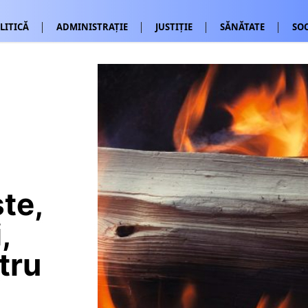
LITICĂ
ADMINISTRAȚIE
JUSTIȚIE
SĂNĂTATE
SOC
te,
,
tru