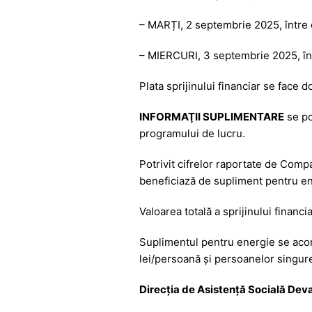
b
A
e
a
– MARȚI, 2 septembrie 2025, între 
o
p
n
m
o
p
g
– MIERCURI, 3 septembrie 2025, într
k
er
Plata sprijinului financiar se face do
INFORMAŢII SUPLIMENTARE
se po
programului de lucru.
Potrivit cifrelor raportate de Compa
beneficiază de supliment pentru ene
Valoarea totală a sprijinului financia
Suplimentul pentru energie se acord
lei/persoană și persoanelor singur
Direc
ţia de Asistenţă Socială Dev