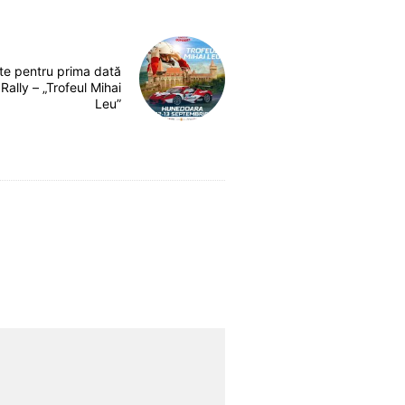
te pentru prima dată
ally – „Trofeul Mihai
Leu”