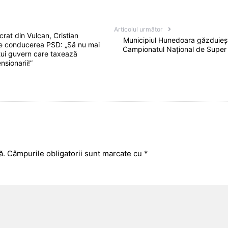
Articolul următor
rat din Vulcan, Cristian
Municipiul Hunedoara găzduieș
re conducerea PSD: „Să nu mai
Campionatul Național de Super R
tui guvern care taxează
nsionarii!”
ă.
Câmpurile obligatorii sunt marcate cu
*