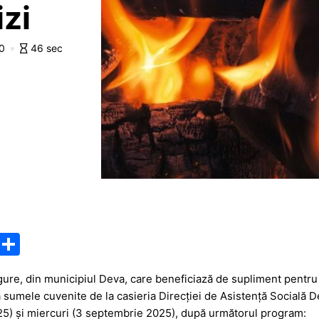
izi
0
46 sec
M
P
e
ar
gure, din municipiul Deva, care beneficiază de supliment pentru 
s
ta
a sumele cuvenite de la casieria Direcţiei de Asistenţă Socială Deva 
s
je
025) şi miercuri (3 septembrie 2025), după următorul program: