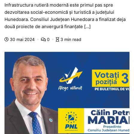
Infrastructura rutieră modernă este primul pas spre
c
at
s
itt
e
s
ta
dezvoltarea social-economică și turistică a județului
e
s
s
er
gr
s
je
Hunedoara. Consiliul Județean Hunedoara a finalizat deja
b
A
e
a
a
a
două proiecte de anvergură finanțate […]
o
p
n
m
g
z
30 mai 2024
0
3 min read
o
p
g
e
ă
k
er