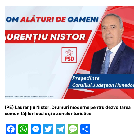
(PE) Laurențiu Nistor: Drumuri moderne pentru dezvoltarea
comunităților locale și a zonelor turistice
F
W
M
T
T
M
P
a
h
e
w
el
e
ar