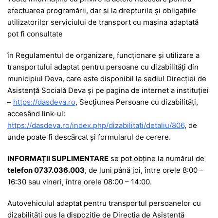
efectuarea programării, dar și la drepturile și obligațiile
utilizatorilor serviciului de transport cu mașina adaptată
pot fi consultate
în Regulamentul de organizare, funcționare și utilizare a
transportului adaptat pentru persoane cu dizabilități din
municipiul Deva, care este disponibil la sediul Direcției de
Asistență Socială Deva și pe pagina de internet a instituției
–
https://dasdeva.ro
, Secțiunea Persoane cu dizabilități,
accesând link-ul:
https://dasdeva.ro/index.php/dizabilitati/detaliu/806
, de
unde poate fi descărcat și formularul de cerere.
INFORMAȚII SUPLIMENTARE
se pot obține la numărul de
telefon 0737.036.003
, de luni până joi, între orele 8:00 –
16:30 sau vineri, între orele 08:00 – 14:00.
Autovehiculul adaptat pentru transportul persoanelor cu
dizabilități pus la dispoziție de Direcția de Asistență