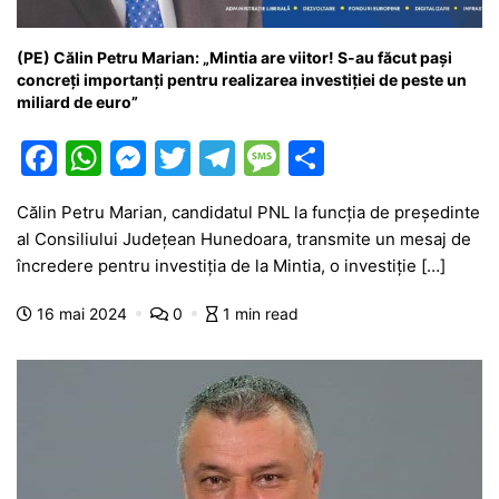
(PE) Călin Petru Marian: „Mintia are viitor! S-au făcut pași
concreți importanți pentru realizarea investiției de peste un
miliard de euro”
F
W
M
T
T
M
P
a
h
e
w
el
e
ar
Călin Petru Marian, candidatul PNL la funcția de președinte
c
at
s
itt
e
s
ta
al Consiliului Județean Hunedoara, transmite un mesaj de
e
s
s
er
gr
s
je
încredere pentru investiția de la Mintia, o investiție […]
b
A
e
a
a
a
16 mai 2024
0
1 min read
o
p
n
m
g
z
o
p
g
e
ă
k
er