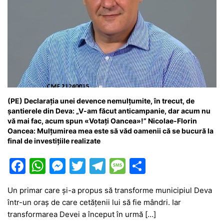
(PE) Declarația unei devence nemulțumite, în trecut, de
șantierele din Deva: „V-am făcut anticampanie, dar acum nu
vă mai fac, acum spun «Votați Oancea»!” Nicolae-Florin
Oancea: Mulțumirea mea este să văd oamenii că se bucură la
final de investițiile realizate
F
W
M
T
T
M
P
a
h
e
w
el
e
ar
Un primar care și-a propus să transforme municipiul Deva
c
at
s
itt
e
s
ta
într-un oraș de care cetățenii lui să fie mândri. Iar
e
s
s
er
gr
s
je
transformarea Devei a început în urmă […]