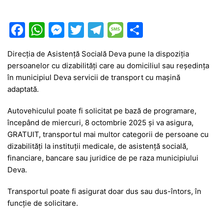
F
W
M
T
T
M
P
a
h
e
w
el
e
ar
Direcția de Asistență Socială Deva pune la dispoziția
c
at
s
itt
e
s
ta
persoanelor cu dizabilități care au domiciliul sau reședința
e
s
s
er
gr
s
je
în municipiul Deva servicii de transport cu mașină
b
A
e
a
a
a
adaptată.
o
p
n
m
g
z
Autovehiculul poate fi solicitat pe bază de programare,
o
p
g
e
ă
începând de miercuri, 8 octombrie 2025 și va asigura,
GRATUIT, transportul mai multor categorii de persoane cu
k
er
dizabilități la instituții medicale, de asistență socială,
financiare, bancare sau juridice de pe raza municipiului
Deva.
Transportul poate fi asigurat doar dus sau dus-întors, în
funcție de solicitare.