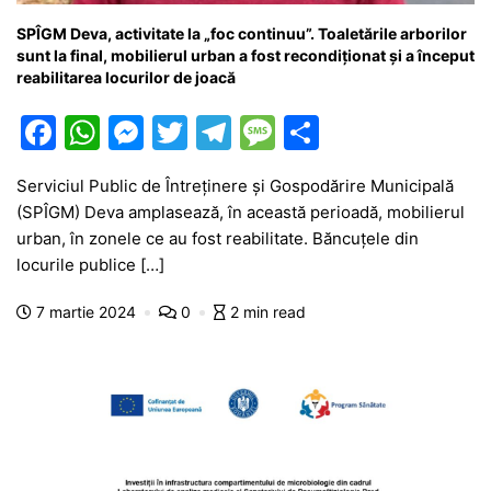
SPÎGM Deva, activitate la „foc continuu”. Toaletările arborilor
sunt la final, mobilierul urban a fost recondiționat și a început
reabilitarea locurilor de joacă
F
W
M
T
T
M
P
a
h
e
w
el
e
ar
Serviciul Public de Întreținere și Gospodărire Municipală
c
at
s
itt
e
s
ta
(SPÎGM) Deva amplasează, în această perioadă, mobilierul
e
s
s
er
gr
s
je
urban, în zonele ce au fost reabilitate. Băncuțele din
b
A
e
a
a
a
locurile publice […]
o
p
n
m
g
z
7 martie 2024
0
2 min read
o
p
g
e
ă
k
er