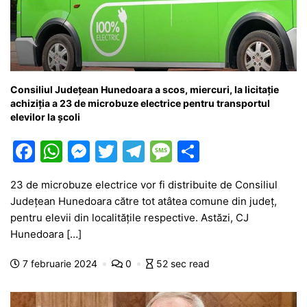
Consiliul Județean Hunedoara a scos, miercuri, la licitație
achiziția a 23 de microbuze electrice pentru transportul
elevilor la școli
F
W
M
T
T
M
P
a
h
e
w
el
e
ar
23 de microbuze electrice vor fi distribuite de Consiliul
c
at
s
itt
e
s
ta
Județean Hunedoara către tot atâtea comune din județ,
e
s
s
er
gr
s
je
pentru elevii din localitățile respective. Astăzi, CJ
b
A
e
a
a
a
Hunedoara […]
o
p
n
m
g
z
7 februarie 2024
0
52 sec read
o
p
g
e
ă
k
er