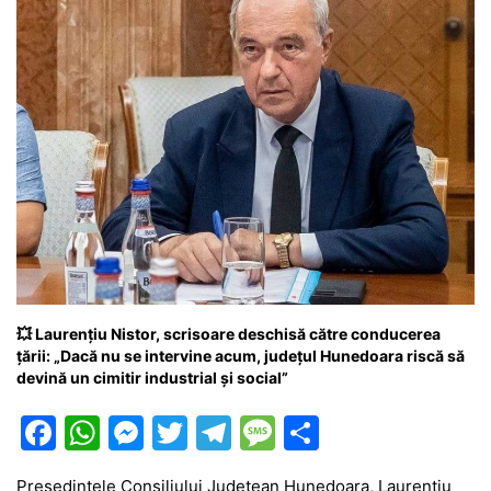
💥 Laurențiu Nistor, scrisoare deschisă către conducerea
țării: „Dacă nu se intervine acum, județul Hunedoara riscă să
devină un cimitir industrial și social”
F
W
M
T
T
M
P
a
h
e
w
el
e
ar
Președintele Consiliului Județean Hunedoara, Laurențiu