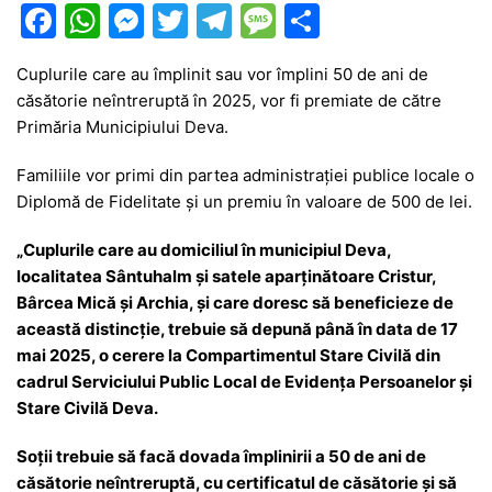
F
W
M
T
T
M
P
a
h
e
w
el
e
ar
Cuplurile care au împlinit sau vor împlini 50 de ani de
c
at
s
itt
e
s
ta
căsătorie neîntreruptă în 2025, vor fi premiate de către
e
s
s
er
gr
s
je
Primăria Municipiului Deva.
b
A
e
a
a
a
Familiile vor primi din partea administrației publice locale o
o
p
n
m
g
z
Diplomă de Fidelitate și un premiu în valoare de 500 de lei.
o
p
g
e
ă
„Cuplurile care au domiciliul în municipiul Deva,
k
er
localitatea Sântuhalm şi satele aparţinătoare Cristur,
Bârcea Mică şi Archia, și care doresc să beneficieze de
această distincție, trebuie să depună până în data de 17
mai 2025, o cerere la Compartimentul Stare Civilă din
cadrul Serviciului Public Local de Evidenţa Persoanelor şi
Stare Civilă Deva.
Soții trebuie să facă dovada împlinirii a 50 de ani de
căsătorie neîntreruptă, cu certificatul de căsătorie și să