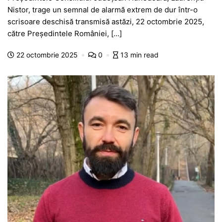
c
at
s
itt
e
s
ta
Nistor, trage un semnal de alarmă extrem de dur într-o
e
s
s
er
gr
s
je
scrisoare deschisă transmisă astăzi, 22 octombrie 2025,
b
A
e
a
a
a
către Președintele României, […]
o
p
n
m
g
z
22 octombrie 2025
0
13 min read
o
p
g
e
ă
k
er