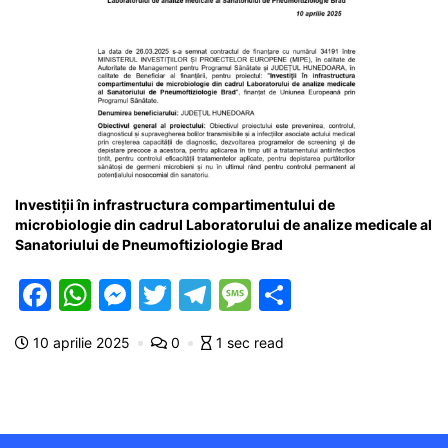
Investiții în infrastructura compartimentului de
microbiologie din cadrul Laboratorului de analize medicale al
Sanatoriului de Pneumoftiziologie Brad
F
W
M
T
T
M
P
a
h
e
w
el
e
ar
10 aprilie 2025
0
1 sec read
c
at
s
itt
e
s
ta
e
s
s
er
gr
s
je
b
A
e
a
a
a