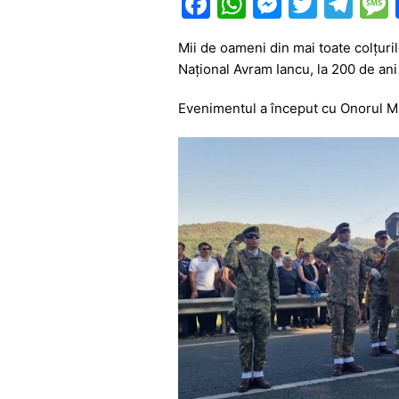
F
W
M
T
T
a
h
e
w
el
Mii de oameni din mai toate colțuril
c
at
s
itt
e
Național Avram Iancu, la 200 de ani
e
s
s
er
gr
Evenimentul a început cu Onorul Mil
b
A
e
a
o
p
n
m
o
p
g
k
er