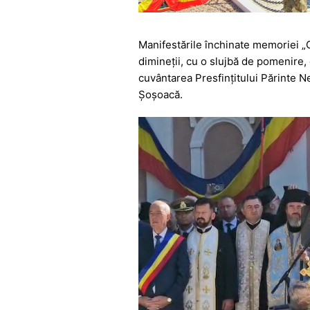
Manifestările închinate memoriei „C
dimineții, cu o slujbă de pomenire,
cuvântarea Presfințitului Părinte N
Șoșoacă.