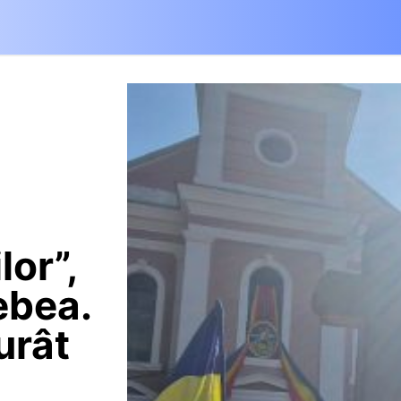
lor”,
ebea.
urât