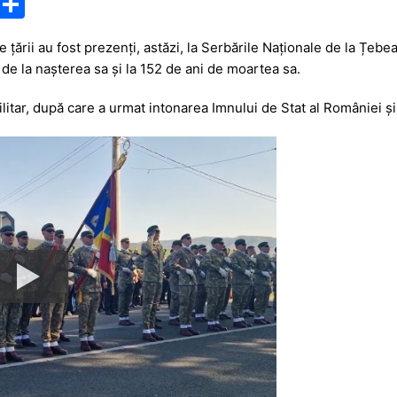
M
P
e
ar
e țării au fost prezenți, astăzi, la Serbările Naționale de la Țe
s
ta
 de la nașterea sa și la 152 de ani de moartea sa.
s
je
itar, după care a urmat intonarea Imnului de Stat al României și 
a
a
g
z
e
ă