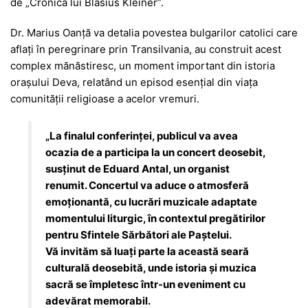
de „Cronica lui Blasius Kleiner”.
Dr. Marius Oanță va detalia povestea bulgarilor catolici care
aflați în peregrinare prin Transilvania, au construit acest
complex mănăstiresc, un moment important din istoria
orașului Deva, relatând un episod esențial din viața
comunității religioase a acelor vremuri.
„La finalul conferinței, publicul va avea
ocazia de a participa la un concert deosebit,
susținut de Eduard Antal, un organist
renumit. Concertul va aduce o atmosferă
emoționantă, cu lucrări muzicale adaptate
momentului liturgic, în contextul pregătirilor
pentru Sfintele Sărbători ale Paștelui.
Vă invităm să luați parte la această seară
culturală deosebită, unde istoria și muzica
sacră se împletesc într-un eveniment cu
adevărat memorabil.