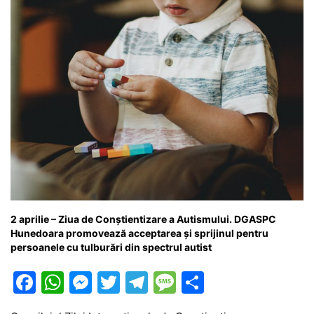
k
er
2 aprilie – Ziua de Conștientizare a Autismului. DGASPC
Hunedoara promovează acceptarea și sprijinul pentru
persoanele cu tulburări din spectrul autist
F
W
M
T
T
M
P
a
h
e
w
el
e
ar