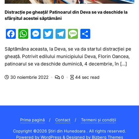
Distracție pe gheață! Patinoarul din Deva se va deschide la
sfârșitul acestei săptămâni
F
W
M
T
T
M
P
a
h
e
w
el
e
ar
Săptămâna aceasta, la Deva, se va da startul distracției pe
c
at
s
itt
e
s
ta
gheață. Potrivit edilului municipiului Deva, Florin Oancea,
e
s
s
er
gr
s
je
patinoarul se va deschide duminică, 4 decembrie, în […]
b
A
e
a
a
a
30 noiembrie 2022
0
44 sec read
o
p
n
m
g
z
o
p
g
e
ă
k
er
Prima pagină
Contact
Termeni și condiții
Copyright ©2026 Știri din Hunedoara . All rights reserved.
Powered by
WordPress
&
Designed by
Bizberg Themes