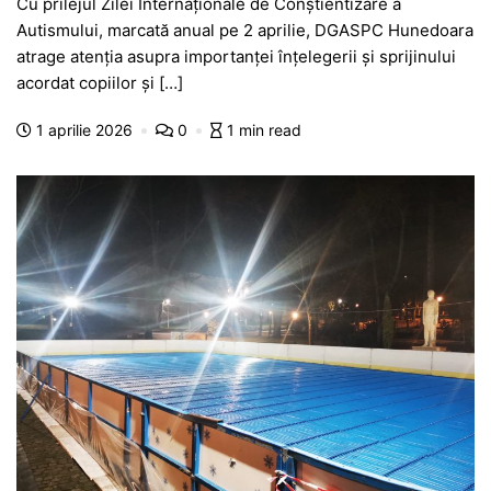
Cu prilejul Zilei Internaționale de Conștientizare a
c
at
s
itt
e
s
ta
Autismului, marcată anual pe 2 aprilie, DGASPC Hunedoara
e
s
s
er
gr
s
je
atrage atenția asupra importanței înțelegerii și sprijinului
b
A
e
a
a
a
acordat copiilor și […]
o
p
n
m
g
z
1 aprilie 2026
0
1 min read
o
p
g
e
ă
k
er