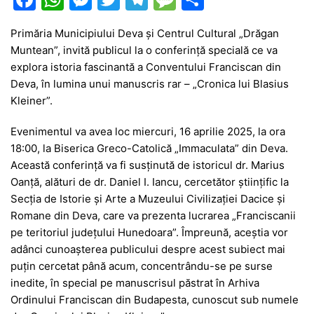
a
h
e
w
el
e
ar
Primăria Municipiului Deva și Centrul Cultural „Drăgan
c
at
s
itt
e
s
ta
Muntean”, invită publicul la o conferință specială ce va
e
s
s
er
gr
s
je
explora istoria fascinantă a Conventului Franciscan din
b
A
e
a
a
a
Deva, în lumina unui manuscris rar – „Cronica lui Blasius
Kleiner”.
o
p
n
m
g
z
o
p
g
e
ă
Evenimentul va avea loc miercuri, 16 aprilie 2025, la ora
18:00, la Biserica Greco-Catolică „Immaculata” din Deva.
k
er
Această conferință va fi susținută de istoricul dr. Marius
Oanță, alături de dr. Daniel I. Iancu, cercetător științific la
Secția de Istorie și Arte a Muzeului Civilizației Dacice și
Romane din Deva, care va prezenta lucrarea „Franciscanii
pe teritoriul județului Hunedoara”. Împreună, aceștia vor
adânci cunoașterea publicului despre acest subiect mai
puțin cercetat până acum, concentrându-se pe surse
inedite, în special pe manuscrisul păstrat în Arhiva
Ordinului Franciscan din Budapesta, cunoscut sub numele