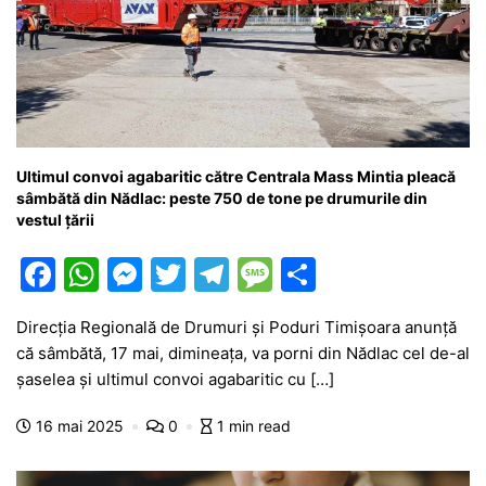
Ultimul convoi agabaritic către Centrala Mass Mintia pleacă
sâmbătă din Nădlac: peste 750 de tone pe drumurile din
vestul țării
F
W
M
T
T
M
P
a
h
e
w
el
e
ar
Direcția Regională de Drumuri și Poduri Timișoara anunță
c
at
s
itt
e
s
ta
că sâmbătă, 17 mai, dimineața, va porni din Nădlac cel de-al
e
s
s
er
gr
s
je
șaselea și ultimul convoi agabaritic cu […]
b
A
e
a
a
a
16 mai 2025
0
1 min read
o
p
n
m
g
z
o
p
g
e
ă