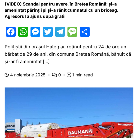
(VIDEO) Scandal pentru avere, în Bretea Română: și-a
amenințat părinții și și-a rănit cumnatul cu un briceag.
Agresorul a ajuns după gratii
F
W
M
T
T
M
P
a
h
e
w
el
e
ar
Polițiștii din orașul Hațeg au reținut pentru 24 de ore un
c
at
s
itt
e
s
ta
bărbat de 29 de ani, din comuna Bretea Română, bănuit că
e
s
s
er
gr
s
je
și-ar fi amenințat […]
b
A
e
a
a
a
4 noiembrie 2025
0
1 min read
o
p
n
m
g
z
o
p
g
e
ă
k
er