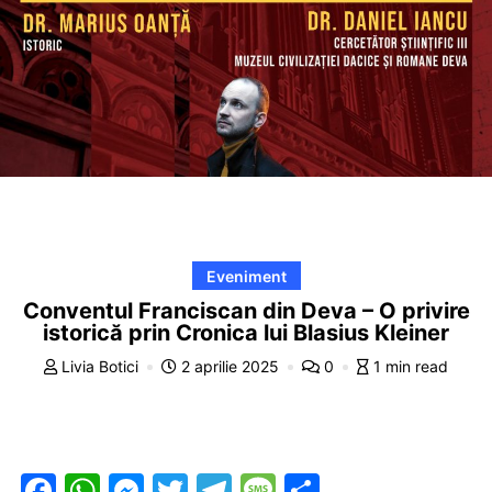
Eveniment
Conventul Franciscan din Deva – O privire
istorică prin Cronica lui Blasius Kleiner
Livia Botici
2 aprilie 2025
0
1 min read
F
W
M
T
T
M
P