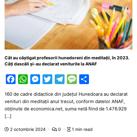
Cât au câștigat profesorii hunedoreni din meditații, în 2023.
Câți dascăli și-au declarat veniturile la ANAF
F
W
M
T
T
M
P
a
h
e
w
el
e
ar
160 de cadre didactice din județul Hunedoara au declarat
c
at
s
itt
e
s
ta
venituri din meditații anul trecut, conform datelor ANAF,
e
s
s
er
gr
s
je
obținute de economica.net, suma netă fiind de 1.476.929
b
A
e
a
a
a
[…]
o
p
n
m
g
z
2 octombrie 2024
0
1 min read