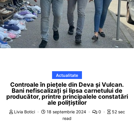
Actualitate
Controale în piețele din Deva și Vulcan.
Bani nefiscalizați și lipsa carnetului de
producător, printre principalele constatări
ale polițiștilor
Livia Botici
18 septembrie 2024
0
52 sec
read