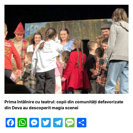
o
p
g
e
ă
k
er
Prima întâlnire cu teatrul: copii din comunități defavorizate
din Deva au descoperit magia scenei
F
W
M
T
T
M
P
a
h
e
w
el
e
ar