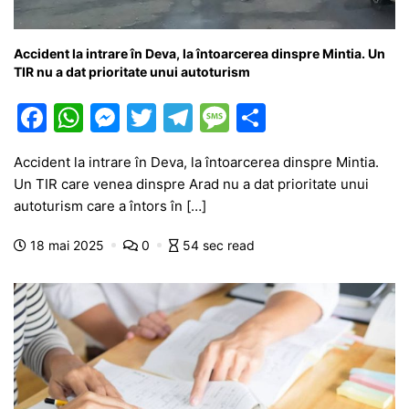
Accident la intrare în Deva, la întoarcerea dinspre Mintia. Un
TIR nu a dat prioritate unui autoturism
F
W
M
T
T
M
P
a
h
e
w
el
e
ar
Accident la intrare în Deva, la întoarcerea dinspre Mintia.
c
at
s
itt
e
s
ta
Un TIR care venea dinspre Arad nu a dat prioritate unui
e
s
s
er
gr
s
je
autoturism care a întors în […]
b
A
e
a
a
a
18 mai 2025
0
54 sec read
o
p
n
m
g
z
o
p
g
e
ă
k
er