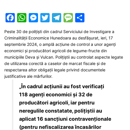
F
W
M
T
T
M
P
a
h
e
w
el
e
ar
Peste 30 de polițiști din cadrul Serviciului de Investigare a
c
at
s
itt
e
s
ta
Criminalității Economice Hunedoara au desfășurat, ieri, 17
e
s
s
er
gr
s
je
septembrie 2024, o amplă acțiune de control a unor agenți
economici și producători agricoli de legume-fructe din
b
A
e
a
a
a
municipiile Deva și Vulcan. Polițiștii au controlat aspecte legate
o
p
n
m
g
z
de utilizarea corectă a caselor de marcat fiscale și de
respectarea altor obligații legale privind documentele
o
p
g
e
ă
justificative ale mărfurilor.
k
er
„În cadrul acțiunii au fost verificați
118 agenți economici și 32 de
producători agricoli, iar pentru
neregulile constatate, polițiștii au
aplicat 16 sancțiuni contravenționale
(pentru nefiscalizarea încasărilor