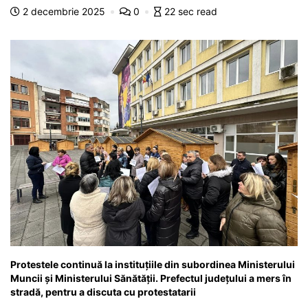
o
p
n
m
g
z
2 decembrie 2025
0
22 sec read
o
p
g
e
ă
k
er
Protestele continuă la instituțiile din subordinea Ministerului
Muncii și Ministerului Sănătății. Prefectul județului a mers în
stradă, pentru a discuta cu protestatarii