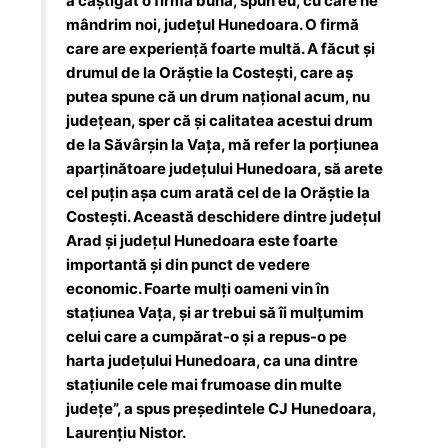
a câștigat o firmă bună, spun eu, cu care ne
mândrim noi, județul Hunedoara. O firmă
care are experiență foarte multă. A făcut și
drumul de la Orăștie la Costești, care aș
putea spune că un drum național acum, nu
județean, sper că și calitatea acestui drum
de la Săvârșin la Vața, mă refer la porțiunea
aparținătoare județului Hunedoara, să arete
cel puțin așa cum arată cel de la Orăștie la
Costești. Această deschidere dintre județul
Arad și județul Hunedoara este foarte
importantă și din punct de vedere
economic. Foarte mulți oameni vin în
stațiunea Vața, și ar trebui să îi mulțumim
celui care a cumpărat-o și a repus-o pe
harta județului Hunedoara, ca una dintre
stațiunile cele mai frumoase din multe
județe”, a spus președintele CJ Hunedoara,
Laurențiu Nistor.