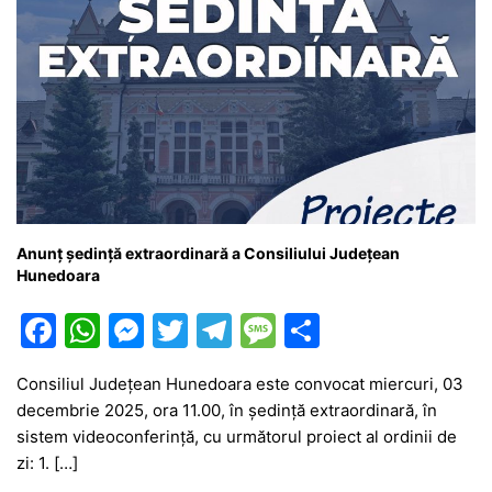
Anunț ședință extraordinară a Consiliului Județean
Hunedoara
F
W
M
T
T
M
P
a
h
e
w
el
e
ar
Consiliul Județean Hunedoara este convocat miercuri, 03
c
at
s
itt
e
s
ta
decembrie 2025, ora 11.00, în ședință extraordinară, în
e
s
s
er
gr
s
je
sistem videoconferință, cu următorul proiect al ordinii de
b
A
e
a
a
a
zi: 1. […]