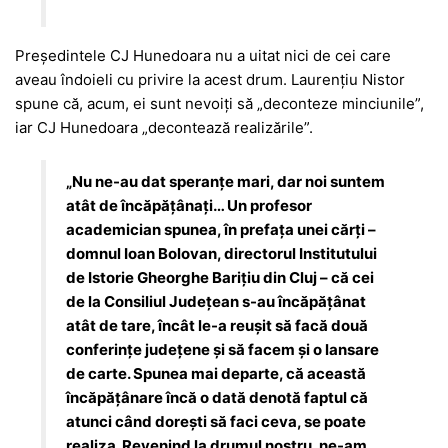
Președintele CJ Hunedoara nu a uitat nici de cei care
aveau îndoieli cu privire la acest drum. Laurențiu Nistor
spune că, acum, ei sunt nevoiți să „deconteze minciunile”,
iar CJ Hunedoara „decontează realizările”.
„Nu ne-au dat speranțe mari, dar noi suntem
atât de încăpățânați… Un profesor
academician spunea, în prefața unei cărți –
domnul Ioan Bolovan, directorul Institutului
de Istorie Gheorghe Barițiu din Cluj – că cei
de la Consiliul Județean s-au încăpățânat
atât de tare, încât le-a reușit să facă două
conferințe județene și să facem și o lansare
de carte. Spunea mai departe, că această
încăpățânare încă o dată denotă faptul că
atunci când dorești să faci ceva, se poate
realiza. Revenind la drumul nostru, ne-am