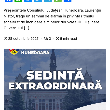
a
h
e
w
el
e
ar
Președintele Consiliului Județean Hunedoara, Laurențiu
c
at
s
itt
e
s
ta
Nistor, trage un semnal de alarmă în privința ritmului
e
s
s
er
gr
s
je
accelerat de închidere a minelor din Valea Jiului și cere
b
A
e
a
a
a
Guvernului […]
o
p
n
m
g
z
28 octombrie 2025
0
6 min read
o
p
g
e
ă
k
er