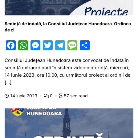
Ședință de îndată, la Consiliul Județean Hunedoara. Ordinea
de zi
F
W
M
T
T
M
P
a
h
e
w
el
e
ar
Consiliul Județean Hunedoara este convocat de îndată în
c
at
s
itt
e
s
ta
ședință extraordinară în sistem videoconferință, miercuri,
e
s
s
er
gr
s
je
14 iunie 2023, ora 10.00, cu următorul proiect al ordinii de
b
A
e
a
a
a
[…]
o
p
n
m
g
z
14 iunie 2023
0
57 sec read
o
p
g
e
ă
k
er