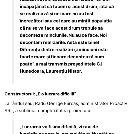
încăpățânat să facem și acest drum, iată că
se realizează și cei care nu au fost
încrezători sau cei care au mințit populația
că nu se va face acest drum trebuie să
deconteze minciunile. Nu au ce face. Noi
decontăm realizările. Asta este bine!
Diferența dintre realizări și minciuni este
foarte mare și fiecare decontează cum
poate”, a mai transmis președintele CJ
Hunedoara, Laurențiu Nistor.
Constructorul: „E o lucrare dificilă”
La rândul său, Radu George Fărcaș, administrator Proactiv
SRL, a subliniat complexitatea proiectului:
„Lucrarea va fi una dificilă, vizavi de
lucrările pe care le-am mai făcut. Nu atât ca