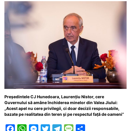
Președintele CJ Hunedoara, Laurențiu Nistor, cere
Guvernului să amâne închiderea minelor din Valea Jiului:
„Acest apel nu cere privilegii, ci doar decizii responsabile,
bazate pe realitatea din teren și pe respectul față de oameni”
F
W
M
T
T
M
P