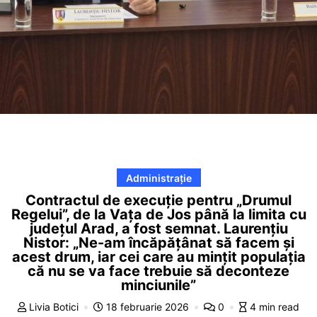
Administrație
Contractul de execuție pentru „Drumul
Regelui”, de la Vața de Jos până la limita cu
județul Arad, a fost semnat. Laurențiu
Nistor: „Ne-am încăpățânat să facem și
acest drum, iar cei care au mințit populația
că nu se va face trebuie să deconteze
minciunile”
Livia Botici
18 februarie 2026
0
4 min read