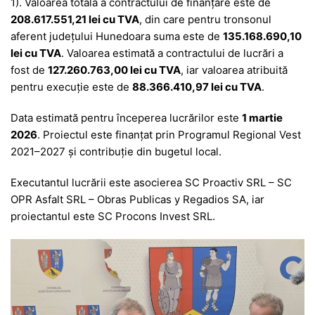
1). Valoarea totală a contractului de finanțare este de
208.617.551,21 lei cu TVA
, din care pentru tronsonul
aferent județului Hunedoara suma este de
135.168.690,10
lei cu TVA
. Valoarea estimată a contractului de lucrări a
fost de
127.260.763,00 lei cu TVA
, iar valoarea atribuită
pentru execuție este de
88.366.410,97 lei cu TVA
.
Data estimată pentru începerea lucrărilor este
1 martie
2026
. Proiectul este finanțat prin Programul Regional Vest
2021–2027 și contribuție din bugetul local.
Executantul lucrării este asocierea SC Proactiv SRL – SC
OPR Asfalt SRL – Obras Publicas y Regadios SA, iar
proiectantul este SC Procons Invest SRL.