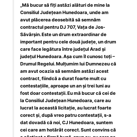
„Mă bucur să fiți astăzi alături de mine la
Consiliul Județean Hunedoara, unde am
avut plăcerea deosebită să semnăm
contractul pentru DJ 707, Vața de Jos-
Săvârșin. Este un drum extraordinar de
important pentru cele două județe, un drum
care face legătura între județul Arad și
județul Hunedoara. Așa cum îl cunosc toți –
Drumul Regelui. Mulțumim lui Dumnezeu că
am avut ocazia să semnăm astăzi acest
contract, fiindcă a durat foarte mult cu
contestațiile, aproape un an și trei luni au
fost doar contestații. Eu mă bucur că cei de
la Consiliul Județean Hunedoara, care au
lucrat la această licitație, au lucrat foarte
corect și, după vreo patru contestații, s-a
dat dovadă că noi, CJ Hunedoara, suntem
cei care am hotărât corect. Sunt convins că