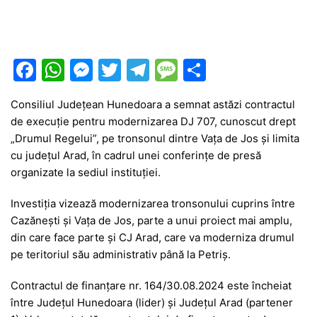
F
W
M
T
T
M
P
a
h
e
w
el
e
ar
Consiliul Județean Hunedoara a semnat astăzi contractul
c
at
s
itt
e
s
ta
de execuție pentru modernizarea DJ 707, cunoscut drept
e
s
s
er
gr
s
je
„Drumul Regelui”, pe tronsonul dintre Vața de Jos și limita
b
A
e
a
a
a
cu județul Arad, în cadrul unei conferințe de presă
organizate la sediul instituției.
o
p
n
m
g
z
o
p
g
e
ă
Investiția vizează modernizarea tronsonului cuprins între
Cazănești și Vața de Jos, parte a unui proiect mai amplu,
k
er
din care face parte și CJ Arad, care va moderniza drumul
pe teritoriul său administrativ până la Petriș.
Contractul de finanțare nr. 164/30.08.2024 este încheiat
între Județul Hunedoara (lider) și Județul Arad (partener