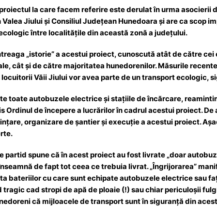
oiectul la care facem referire este derulat în urma asocierii di
in Valea Jiului și Consiliul Județean Hunedoara și are ca scop 
ologic între localitățile din această zonă a județului.
treaga „istorie” a acestui proiect, cunoscută atât de către cei
rale, cât și de către majoritatea hunedorenilor. Măsurile recent
locuitorii Văii Jiului vor avea parte de un transport ecologic, si
ate toate autobuzele electrice și stațiile de încărcare, reaminti
 Ordinul de începere a lucrărilor în cadrul acestui proiect. De
ințare, organizare de șantier și execuție a acestui proiect. Aș
rte.
 partid spune că în acest proiect au fost livrate „doar autobuzel
 înseamnă de fapt tot ceea ce trebuia livrat. „Îngrijorarea” mani
a bateriilor cu care sunt echipate autobuzele electrice sau faț
tragic cad stropi de apă de ploaie (!) sau chiar periculoșii ful
hunedoreni că mijloacele de transport sunt în siguranță din aces