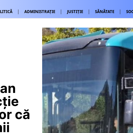
LITICĂ
ADMINISTRAȚIE
JUSTIȚIE
SĂNĂTATE
SOC
ean
ție
or că
ii