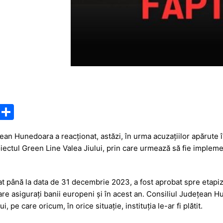
M
P
e
ar
ean Hunedoara a reacționat, astăzi, în urma acuzațiilor apărute în 
s
ta
oiectul Green Line Valea Jiului, prin care urmează să fie impleme
s
je
a
a
izat până la data de 31 decembrie 2023, a fost aprobat spre etapi
g
z
are asigurați banii europeni și în acest an. Consiliul Județean 
e
ă
i, pe care oricum, în orice situație, instituția le-ar fi plătit.