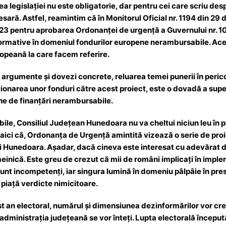
a legislației nu este obligatorie, dar pentru cei care scriu desp
ară. Astfel, reamintim că în Monitorul Oficial nr. 1194 din 29
23 pentru aprobarea Ordonanţei de urgenţă a Guvernului nr. 1
ormative în domeniul fondurilor europene nerambursabile. Ace
ropeană la care facem referire.
or argumente și dovezi concrete, reluarea temei punerii în perico
ionarea unor fonduri către acest proiect, este o dovadă a superf
e de finanțări nerambursabile.
gibile, Consiliul Județean Hunedoara nu va cheltui niciun leu î
ici că, Ordonanța de Urgență amintită vizează o serie de proiect
ui Hunedoara. Așadar, dacă cineva este interesat cu adevărat d
nică. Este greu de crezut că mii de români implicați în imple
nt incompetenți, iar singura lumină în domeniu pâlpâie în pres
piață verdicte nimicitoare.
t an electoral, numărul și dimensiunea dezinformărilor vor cre
 administrația județeană se vor înteți. Lupta electorală început