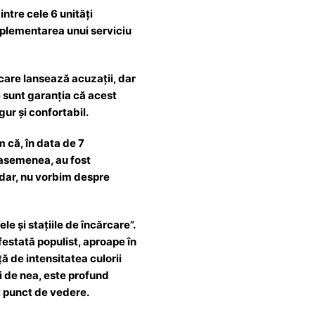
ntre cele 6 unități
implementarea unui serviciu
 care lansează acuzații, dar
e sunt garanția că acest
gur și confortabil.
m că, în data de 7
 asemenea, au fost
adar, nu vorbim despre
e și stațiile de încărcare”.
festată populist, aproape în
ă de intensitatea culorii
gi de nea, este profund
t punct de vedere.