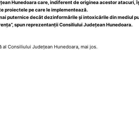
țean Hunedoara care, indiferent de originea acestor atacuri, îș
te proiectele pe care le implementează.
mai puternice decât dezinformările și intoxicările din mediul p
erența”, spun reprezentanții Consiliului Județean Hunedoara.
ă al Consiliului Județean Hunedoara, mai jos.