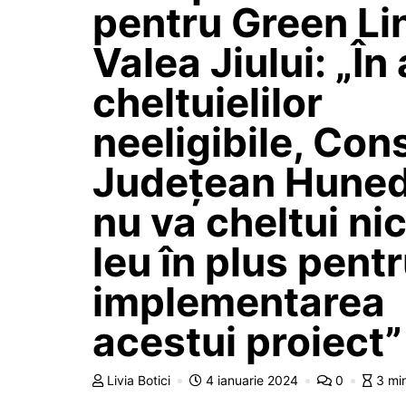
pentru Green Li
Valea Jiului: „În
cheltuielilor
neeligibile, Cons
Județean Hune
nu va cheltui ni
leu în plus pent
implementarea
acestui proiect”
Livia Botici
4 ianuarie 2024
0
3 mi