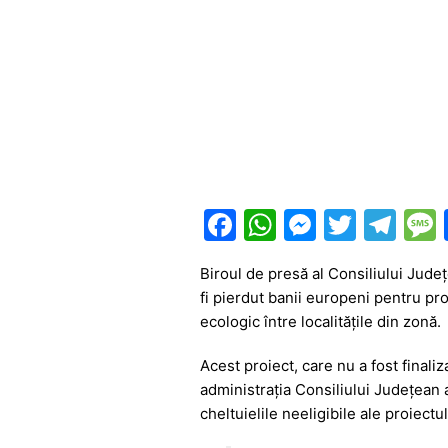
F
W
M
T
T
a
h
e
w
el
Biroul de presă al Consiliului Județ
c
at
s
itt
e
fi pierdut banii europeni pentru pr
e
s
s
er
gr
ecologic între localitățile din zonă.
b
A
e
a
Acest proiect, care nu a fost final
o
p
n
m
administrația Consiliului Județean 
o
p
g
cheltuielile neeligibile ale proiectulu