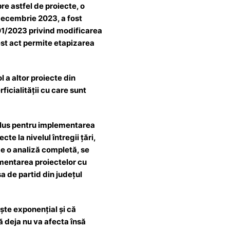
re astfel de proiecte, o
 decembrie 2023, a fost
01/2023 privind modificarea
st act permite etapizarea
l a altor proiecte din
icialității cu care sunt
n plus pentru implementarea
e la nivelul întregii țări,
e o analiză completă, se
mentarea proiectelor cu
a de partid din județul
ște exponențial și că
ă deja nu va afecta însă