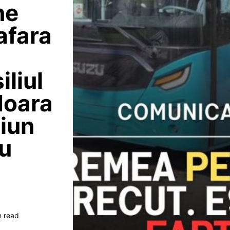
ne
 afara
iliul
doara
ciun
ru
n read