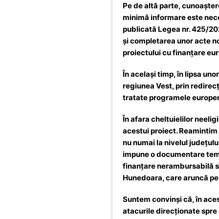
Pe de altă parte, cunoaștere
minimă informare este neces
publicată Legea nr. 425/20
şi completarea unor acte n
proiectului cu finanțare eu
În același timp, în lipsa un
regiunea Vest, prin redirecț
tratate programele europen
În afara cheltuielilor neeli
acestui proiect. Reamintim a
nu numai la nivelul județul
impune o documentare temei
finanțare nerambursabilă su
Hunedoara, care aruncă pe 
Suntem convinși că, în aces
atacurile direcționate spre