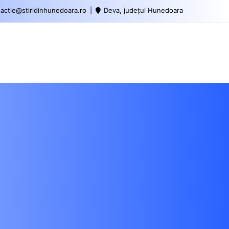
actie@stiridinhunedoara.ro
Deva, județul Hunedoara