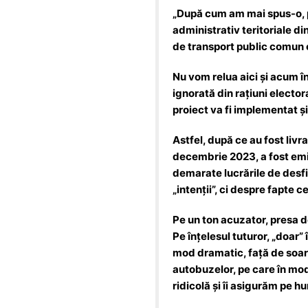
k
er
„După cum am mai spus-o, pr
administrativ teritoriale d
de transport public comun ec
Nu vom relua aici și acum în
ignorată din rațiuni electo
proiect va fi implementat și 
Astfel, după ce au fost livr
decembrie 2023, a fost emis
demarate lucrările de desfi
„intenții”, ci despre fapte ce
Pe un ton acuzator, presa de
Pe înțelesul tuturor, „doar”
mod dramatic, față de soart
autobuzelor, pe care în mod 
ridicolă și îi asigurăm pe 