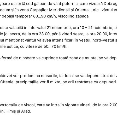
a
a
vigoare o alertă cod galben de vânt puternic, care vizează Dobro
g
z
recum și în zona Carpaților Meridionali și Orientali. Aici, vântul v
e
ă
r depăși temporar 80…90 km/h, viscolind zăpada.
este valabilă în intervalul 21 noiembrie, ora 10 – 21 noiembrie, 
e joi seara, de la ora 23.00, până vineri seara, la ora 20.00, inten
alul menționat vântul va avea intensificări în vestul, nord-vestul și
unile estice, cu viteze de 50…70 km/h.
ub formă de ninsoare va cuprinde toată zona de munte, se va dep
dovei vor predomina ninsorile, iar local se va depune strat de 
Olteniei precipitațiile vor fi mixte, pe arii restrânse cu depuneri
rtocaliu de viscol, care va intra în vigoare vineri, de la ora 2.00
n, Timiş şi Arad.