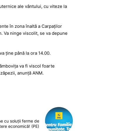
puternice ale vântului, cu viteze la
ente în zona înaltă a Carpaţilor
/h. Va ninge viscolit, se va depune
va ţine până la ora 14.00.
mbovița va fi viscol foarte
a zăpezii, anunță ANM.
ne cu soluții ferme de
eștere economică! (PE)