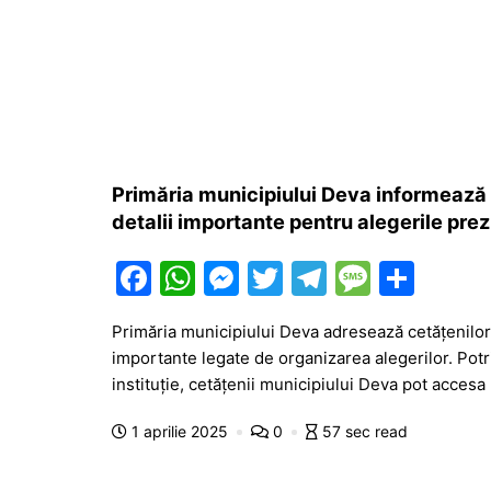
Primăria municipiului Deva informează c
detalii importante pentru alegerile prez
F
W
M
T
T
M
P
a
h
e
w
el
e
ar
Primăria municipiului Deva adresează cetățenilor 
c
at
s
itt
e
s
ta
importante legate de organizarea alegerilor. Pot
e
s
s
er
gr
s
je
instituție, cetățenii municipiului Deva pot accesa
b
A
e
a
a
a
1 aprilie 2025
0
57 sec read
o
p
n
m
g
z
o
p
g
e
ă