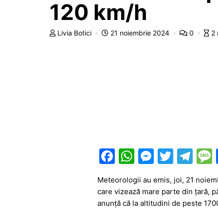
120 km/h
Livia Botici
21 noiembrie 2024
0
2 
F
W
M
T
T
a
h
e
w
el
Meteorologii au emis, joi, 21 noiemb
c
at
s
itt
e
care vizează mare parte din țară, 
e
s
s
er
gr
anunță că la altitudini de peste 1700