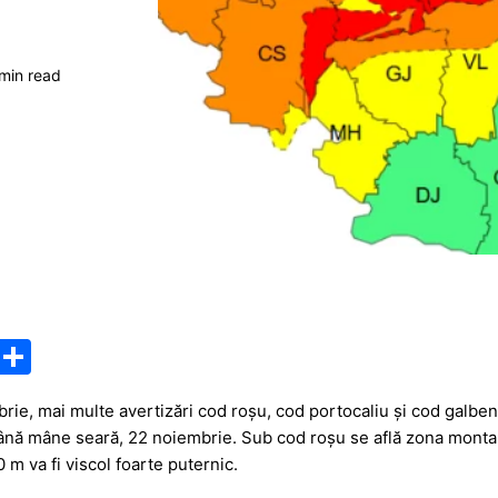
min read
M
P
e
ar
rie, mai multe avertizări cod roșu, cod portocaliu și cod galben 
s
ta
până mâne seară, 22 noiembrie. Sub cod roșu se află zona mont
s
je
 m va fi viscol foarte puternic.