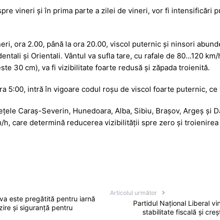
spre vineri şi în prima parte a zilei de vineri, vor fi intensificări 
eri, ora 2.00, până la ora 20.00, viscol puternic şi ninsori abund
identali şi Orientali. Vântul va sufla tare, cu rafale de 80…120 km
te 30 cm), va fi vizibilitate foarte redusă şi zăpada troienită.
ra 5:00, intră în vigoare codul roşu de viscol foarte puternic, ce 
dețele Caraș-Severin, Hunedoara, Alba, Sibiu, Brașov, Argeș și Dâ
/h, care determină reducerea vizibilității spre zero și troienire
Articolul următor
va este pregătită pentru iarnă
Partidul Național Liberal vi
ire și siguranță pentru
stabilitate fiscală și cr