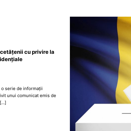
etățenii cu privire la
idențiale
o serie de informații
rivit unui comunicat emis de
 […]