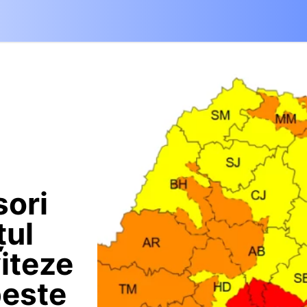
sori
țul
iteze
peste