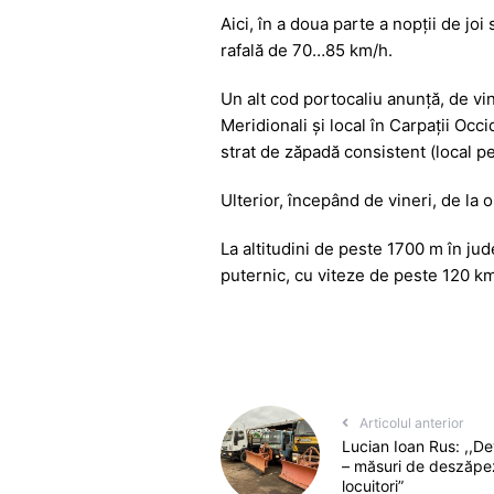
Aici, în a doua parte a nopţii de joi 
rafală de 70…85 km/h.
Un alt cod portocaliu anunţă, de vin
Meridionali şi local în Carpaţii Occ
strat de zăpadă consistent (local pes
Ulterior, începând de vineri, de la o
La altitudini de peste 1700 m în ju
puternic, cu viteze de peste 120 km
Articolul anterior
Lucian Ioan Rus: ,,De
– măsuri de deszăpez
locuitori”