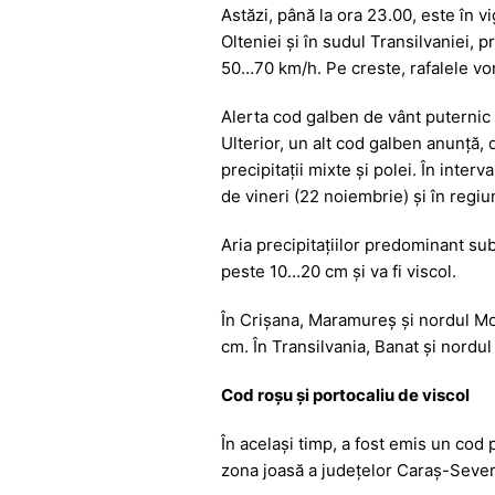
b
A
e
a
Astăzi, până la ora 23.00, este în 
o
p
n
m
Olteniei și în sudul Transilvaniei, p
o
p
g
50…70 km/h. Pe creste, rafalele vo
k
er
Alerta cod galben de vânt puternic 
Ulterior, un alt cod galben anunţă, d
precipitații mixte și polei. În interv
de vineri (22 noiembrie) și în regi
Aria precipitațiilor predominant s
peste 10…20 cm și va fi viscol.
În Crișana, Maramureș și nordul Mol
cm. În Transilvania, Banat și nordul 
Cod roșu și portocaliu de viscol
În același timp, a fost emis un cod po
zona joasă a judeţelor Caraş-Severi