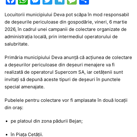
a
h
e
w
el
e
ar
Locuitorii municipiului
Deva
pot scăpa în mod responsabil
c
at
s
itt
e
s
ta
de deșeurile periculoase din gospodărie, vineri, 6 martie
e
s
s
er
gr
s
je
2026, în cadrul unei campanii de colectare organizate de
b
A
e
a
a
a
administrația locală, prin intermediul operatorului de
salubritate.
o
p
n
m
g
z
o
p
g
e
ă
Primăria municipiului Deva anunță că acțiunea de colectare
a deșeurilor periculoase din deșeuri menajere va fi
k
er
realizată de operatorul
Supercom SA
, iar cetățenii sunt
invitați să depună aceste tipuri de deșeuri în punctele
special amenajate.
Pubelele pentru colectare vor fi amplasate în două locații
din oraș:
pe platoul din zona pădurii Bejan;
în Piața Cetății.