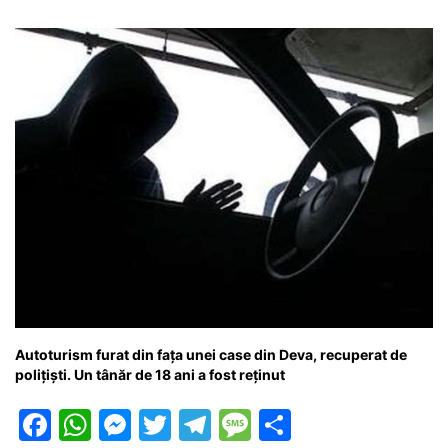
o
p
n
m
g
z
o
p
g
e
ă
k
er
Autoturism furat din fața unei case din Deva, recuperat de
polițiști. Un tânăr de 18 ani a fost reținut
F
W
M
T
T
M
P