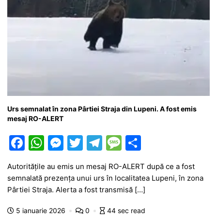
Urs semnalat în zona Pârtiei Straja din Lupeni. A fost emis
mesaj RO-ALERT
F
W
M
T
T
M
P
a
h
e
w
el
e
ar
Autoritățile au emis un mesaj RO-ALERT după ce a fost
c
at
s
itt
e
s
ta
semnalată prezența unui urs în localitatea Lupeni, în zona
e
s
s
er
gr
s
je
Pârtiei Straja. Alerta a fost transmisă […]
b
A
e
a
a
a
5 ianuarie 2026
0
44 sec read