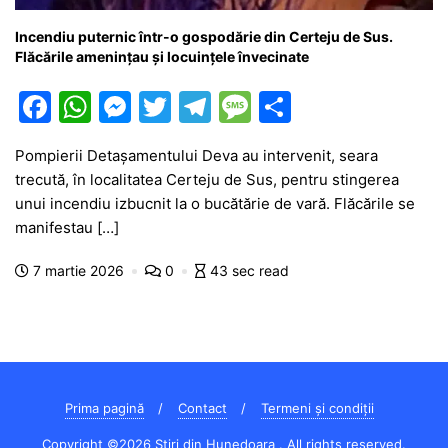
Incendiu puternic într-o gospodărie din Certeju de Sus.
Flăcările amenințau și locuințele învecinate
F
W
M
T
T
M
P
a
h
e
w
el
e
ar
Pompierii Detașamentului Deva au intervenit, seara
c
at
s
itt
e
s
ta
trecută, în localitatea Certeju de Sus, pentru stingerea
e
s
s
er
gr
s
je
unui incendiu izbucnit la o bucătărie de vară. Flăcările se
b
A
e
a
a
a
manifestau […]
o
p
n
m
g
z
7 martie 2026
0
43 sec read
o
p
g
e
ă
k
er
Prima pagină
Contact
Termeni și condiții
Copyright ©2026 Știri din Hunedoara . All rights reserved.