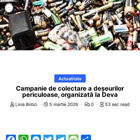
Actualitate
Campanie de colectare a deșeurilor
periculoase, organizată la Deva
Livia Botici
5 martie 2026
0
53 sec read
F
W
M
T
T
M
P