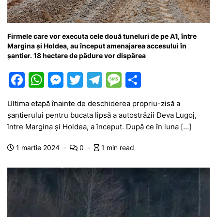
Firmele care vor executa cele două tuneluri de pe A1, între
Margina și Holdea, au început amenajarea accesului în
șantier. 18 hectare de pădure vor dispărea
F
W
M
T
T
M
P
a
h
e
w
el
e
ar
Ultima etapă înainte de deschiderea propriu-zisă a
c
at
s
itt
e
s
ta
șantierului pentru bucata lipsă a autostrăzii Deva Lugoj,
e
s
s
er
gr
s
je
între Margina și Holdea, a început. După ce în luna […]
b
A
e
a
a
a
1 martie 2024
0
1 min read
o
p
n
m
g
z
o
p
g
e
ă
k
er