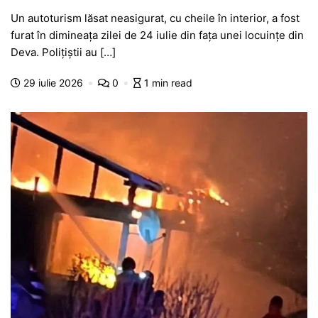
a
h
e
w
el
e
ar
Un autoturism lăsat neasigurat, cu cheile în interior, a fost
c
at
s
itt
e
s
ta
furat în dimineața zilei de 24 iulie din fața unei locuințe din
e
s
s
er
gr
s
je
Deva. Polițiștii au […]
b
A
e
a
a
a
29 iulie 2026
0
1 min read
o
p
n
m
g
z
o
p
g
e
ă
k
er