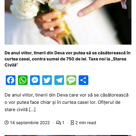
De anul viitor, tinerii din Deva vor putea să se căsătorească în
curtea casei, contra sumei de 750 de lei. Taxe noi la „Starea
Civilă”
F
W
M
T
T
M
P
a
h
e
w
el
e
ar
De anul viitor, tinerii din Deva care vor să se căsătorească
c
at
s
itt
e
s
ta
o vor putea face chiar și în curtea casei lor. Ofițerul de
e
s
s
er
gr
s
je
stare civilă […]
b
A
e
a
a
a
14 septembrie 2022
1
2 min read
o
p
n
m
g
z