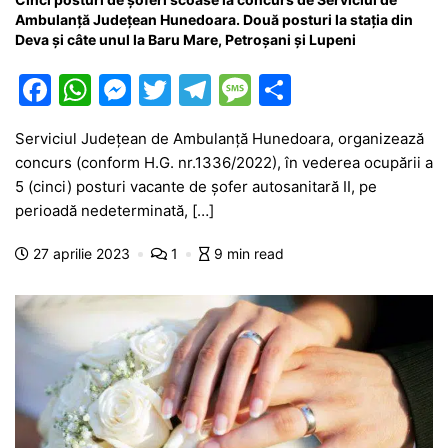
Ambulanță Județean Hunedoara. Două posturi la stația din
Deva și câte unul la Baru Mare, Petroșani și Lupeni
F
W
M
T
T
M
P
a
h
e
w
el
e
ar
Serviciul Județean de Ambulanță Hunedoara, organizează
c
at
s
itt
e
s
ta
concurs (conform H.G. nr.1336/2022), în vederea ocupării a
e
s
s
er
gr
s
je
5 (cinci) posturi vacante de șofer autosanitară II, pe
b
A
e
a
a
a
perioadă nedeterminată, […]
o
p
n
m
g
z
27 aprilie 2023
1
9 min read
o
p
g
e
ă
k
er