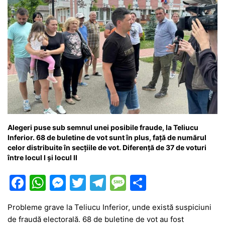
Alegeri puse sub semnul unei posibile fraude, la Teliucu
Inferior. 68 de buletine de vot sunt în plus, față de numărul
celor distribuite în secțiile de vot. Diferență de 37 de voturi
între locul I și locul II
F
W
M
T
T
M
P
a
h
e
w
el
e
ar
Probleme grave la Teliucu Inferior, unde există suspiciuni
c
at
s
itt
e
s
ta
de fraudă electorală. 68 de buletine de vot au fost