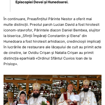
Episcopiei Devei și Hunedoarei.
În continuare, Preasfințitul Părinte Nestor a oferit mai
multe distincții. Preotul paroh Lucian David a fost hirotesit
iconom-stavrofor, Părintele diacon Daniel Bembea, slujitor
la biserica „Sfinții Împărați Constantin și Elena” din
Hunedoara a fost hirotesit arhidiacon, credincioșii implicați
în lucrările de restaurare ale lăcașului de cult au primit acte
de cinstire, iar Ovidiu Crișan și Natalia Crișan au primit
distincția eparhială «Ordinul Sfântul Cuvios Ioan de la
Prislop».