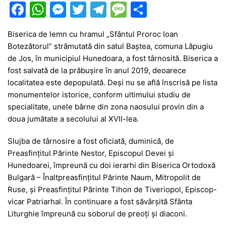
F
W
M
T
T
M
P
a
h
e
w
el
e
ar
Biserica de lemn cu hramul „Sfântul Proroc Ioan
c
at
s
itt
e
s
ta
Botezătorul” strămutată din satul Baștea, comuna Lăpugiu
e
s
s
er
gr
s
je
de Jos, în municipiul Hunedoara, a fost târnosită. Biserica a
b
A
e
a
a
a
fost salvată de la prăbușire în anul 2019, deoarece
localitatea este depopulată. Deși nu se află înscrisă pe lista
o
p
n
m
g
z
monumentelor istorice, conform ultimului studiu de
o
p
g
e
ă
specialitate, unele bârne din zona naosului provin din a
k
er
doua jumătate a secolului al XVII-lea.
Slujba de târnosire a fost oficiată, duminică, de
Preasfințitul Părinte Nestor, Episcopul Devei și
Hunedoarei, împreună cu doi ierarhi din Biserica Ortodoxă
Bulgară – Înaltpreasfințitul Părinte Naum, Mitropolit de
Ruse, și Preasfințitul Părinte Tihon de Tiveriopol, Episcop-
vicar Patriarhal. În continuare a fost săvârșită Sfânta
Liturghie împreună cu soborul de preoți și diaconi.