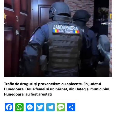
o
p
g
e
ă
k
er
Trafic de droguri și proxenetism cu epicentru în județul
Hunedoara. Două femei și un bărbat, din Hațeg și municipiul
Hunedoara, au fost arestați
F
W
M
T
T
M
P
a
h
e
w
el
e
ar