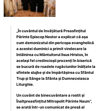
„În cuvântul de învățătură Preasfințitul
Părinte Episcop Nestor a explicat că așa
cum demonizatul din pericopa evanghelică
a acestei duminici a primit vindecare la
întâlnirea cu Mântuitorul Iisus Hristos, în
același fel credincioșii prezenți în biserică
se bucură de roadele rugăciunilor înălțate la
sfintele slujbe și de împărtășirea cu Sfântul
Trup și Sânge la Sfânta și Dumnezeiasca
Liturghie.
Un cuvânt de binecuvântare a rostit și
Înaltpreasfințitul Mitropolit Părinte Naum”,
se arată într-un comunicat de presă al