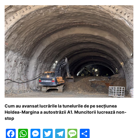
Cum au avansat lucrările la tunelurile de pe secțiunea
Holdea-Margina a autostrăzii A1. Muncitorii lucrează non-
stop
F
W
M
T
T
M
P