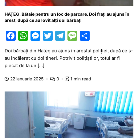
HAȚEG. Bătaie pentru un loc de parcare. Doi frați au ajuns în
arest, după ce au lovit alți doi bărbați
F
W
M
T
T
M
P
a
h
e
w
el
e
ar
Doi bărbați din Hateg au ajuns in arestul poliției, după ce s-
c
at
s
itt
e
s
ta
au încăierat cu doi tineri. Potrivit polițiștilor, totul ar fi
e
s
s
er
gr
s
je
plecat de la un […]
b
A
e
a
a
a
22 ianuarie 2025
0
1 min read
o
p
n
m
g
z
o
p
g
e
ă
k
er