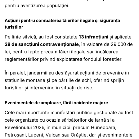
pentru avertizarea populației.
Acțiuni pentru combaterea tăierilor ilegale și siguranța
turiștilor
Pe linie silvică, au fost constatate
13 infracțiuni
și aplicate
28 de sancțiuni contravenționale
, în valoare de 29.000 de
lei, pentru fapte precum tăieri ilegale sau încălcarea
reglementărilor privind exploatarea fondului forestier.
În paralel, jandarmii au desfășurat acțiuni de prevenire în
stațiunile montane și pe pârtiile de schi, oferind sprijin
turiștilor și intervenind în situații de risc.
Evenimentele de amploare, fără incidente majore
Cele mai importante manifestări publice gestionate au fost
cele organizate cu ocazia sărbătorilor de iarnă și a
Revelionului 2026, în municipii precum
Hunedoara
,
Petroșani
,
Lupeni
,
Vulcan
sau
Orăștie
, dar și evenimentele