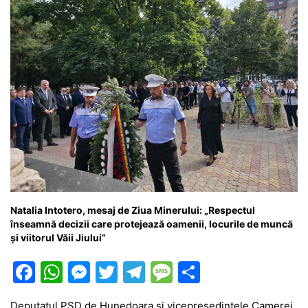
k
er
Natalia Intotero, mesaj de Ziua Minerului: „Respectul
înseamnă decizii care protejează oamenii, locurile de muncă
și viitorul Văii Jiului”
F
W
M
T
T
M
P
a
h
e
w
el
e
ar
Deputatul PSD de Hunedoara și vicepreședintele Camerei