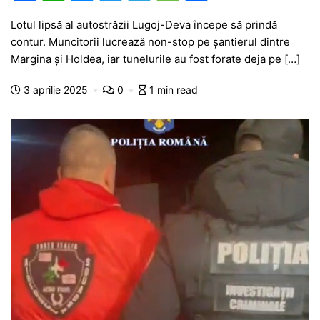
a
h
e
w
el
e
ar
Lotul lipsă al autostrăzii Lugoj-Deva începe să prindă
c
at
s
itt
e
s
ta
contur. Muncitorii lucrează non-stop pe șantierul dintre
e
s
s
er
gr
s
je
Margina și Holdea, iar tunelurile au fost forate deja pe […]
b
A
e
a
a
a
3 aprilie 2025
0
1 min read
o
p
n
m
g
z
o
p
g
e
ă
k
er