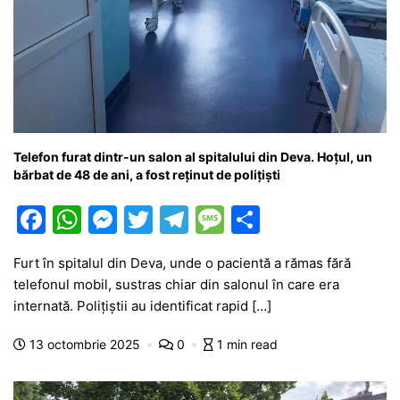
Telefon furat dintr-un salon al spitalului din Deva. Hoțul, un
bărbat de 48 de ani, a fost reținut de polițiști
F
W
M
T
T
M
P
a
h
e
w
el
e
ar
Furt în spitalul din Deva, unde o pacientă a rămas fără
c
at
s
itt
e
s
ta
telefonul mobil, sustras chiar din salonul în care era
e
s
s
er
gr
s
je
internată. Polițiștii au identificat rapid […]
b
A
e
a
a
a
13 octombrie 2025
0
1 min read
o
p
n
m
g
z
o
p
g
e
ă