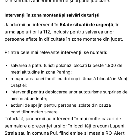
Ministerului Afacerilor Interne și organe judiciare.
Intervenții în zona montană și salvări de turiști
Jandarmii au intervenit în
54 de situații de urgență
, în
urma apelurilor la 112, inclusiv pentru salvarea unor
persoane aflate în dificultate în zone montane din județ.
Printre cele mai relevante intervenții se numără:
salvarea a patru turiști polonezi blocați la peste 1.900 de
metri altitudine în zona Parâng;
recuperarea unei familii cu doi copii rămasă blocată în Munții
Orăștiei;
intervenții pentru deblocarea unor autoturisme surprinse de
ninsori abundente;
acțiuni de sprijin pentru persoane izolate din cauza
condițiilor meteo severe.
Totodată, jandarmii au intervenit în mai multe cazuri de
semnalare a prezenței urșilor în localități precum Lupeni,
Straja sau în comuna Pui, fiind emise și mesaje RO-Alert