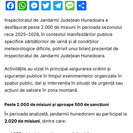
F
W
M
T
T
M
P
a
h
e
w
el
e
ar
Inspectoratul de Jandarmi Județean Hunedoara a
c
at
s
itt
e
s
ta
desfășurat peste 2.000 de misiuni în perioada sezonului
e
s
s
er
gr
s
je
rece 2025–2026, în contextul manifestărilor publice
b
A
e
a
a
a
specifice sărbătorilor de iarnă și al condițiilor
meteorologice dificile, potrivit unui bilanț prezentat de
o
p
n
m
g
z
Inspectoratul de Jandarmi Județean Hunedoara
.
o
p
g
e
ă
Activitățile au vizat în principal asigurarea ordinii și
k
er
siguranței publice în timpul evenimentelor organizate în
spațiul public, dar și intervenția în situații de urgență sau
acțiuni de salvare în zona montană.
Peste 2.000 de misiuni și aproape 500 de sancțiuni
În perioada analizată, jandarmii hunedoreni au participat la
2.020 de misiuni
, dintre care: