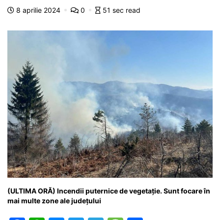
o
p
n
m
g
z
8 aprilie 2024
0
51 sec read
o
p
g
e
ă
k
er
(ULTIMA ORĂ) Incendii puternice de vegetație. Sunt focare în
mai multe zone ale județului