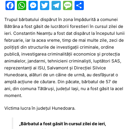
F
W
M
T
T
M
P
a
h
e
w
el
e
ar
Trupul bărbatului dispărut în zona împădurită a comunei
c
at
s
itt
e
s
ta
Bătrâna a fost găsit de lucrătorii forestieri în cursul zilei de
e
s
s
er
gr
s
je
ieri. Constantin Neamțu a fost dat dispărut la începutul lunii
b
A
e
a
a
a
februarie, iar la acea vreme, timp de mai multe zile, zeci de
polițiști din structurile de investigații criminale, ordine
o
p
n
m
g
z
publică, investigarea criminalității economice și protecția
o
p
g
e
ă
animalelor, jandarmi, tehnicieni criminaliști, luptători SAS,
k
er
reprezentanți ai ISU, Salvamont și Direcției Silvice
Hunedoara, alături de un câine de urmă, au desfășurat o
amplă acțiune de căutare. Din păcate, bărbatul de 57 de
ani, din comuna Tătăruși, județul Iași, nu a fost găsit la acel
moment.
Victima lucra în județul Hunedoara.
„Bărbatul a fost găsit în cursul zilei de ieri,