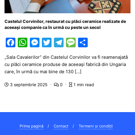
Castelul Corvinilor, restaurat cu plăci ceramice realizate de
aceeași companie ca în urmă cu peste un secol
F
W
M
T
T
M
P
a
h
e
w
el
e
ar
„Sala Cavalerilor” din Castelul Corvinilor va fi reamenajată
c
at
s
itt
e
s
ta
cu plăci ceramice produse de aceeași fabrică din Ungaria
e
s
s
er
gr
s
je
care, în urmă cu mai bine de 130 […]
b
A
e
a
a
a
3 septembrie 2025
0
1 min read
o
p
n
m
g
z
o
p
g
e
ă
k
er
Prima pagină
Contact
Termeni și condiții