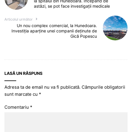
la spitalul din Hunedoara. Începând de
astăzi, se pot face investigații medicale
Articolul următor
Un nou complex comercial, la Hunedoara.
Investiția aparține unei companii deținute de
Gică Popescu
LASĂ UN RĂSPUNS
Adresa ta de email nu va fi publicată.
Câmpurile obligatorii
sunt marcate cu
*
Comentariu
*