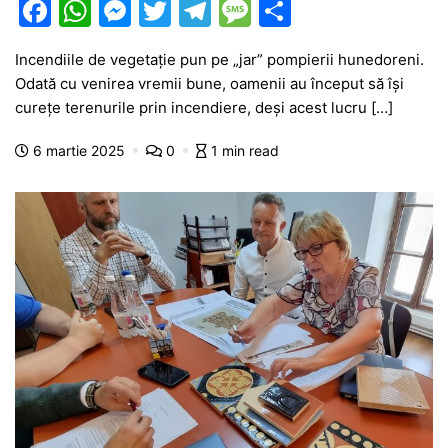
F
W
M
T
T
M
P
a
h
e
w
el
e
ar
Incendiile de vegetație pun pe „jar” pompierii hunedoreni.
c
at
s
itt
e
s
ta
Odată cu venirea vremii bune, oamenii au început să își
e
s
s
er
gr
s
je
curețe terenurile prin incendiere, deși acest lucru […]
b
A
e
a
a
a
6 martie 2025
0
1 min read
o
p
n
m
g
z
o
p
g
e
ă
k
er