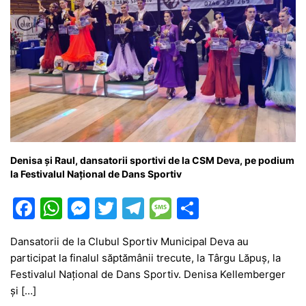
Denisa și Raul, dansatorii sportivi de la CSM Deva, pe podium
la Festivalul Național de Dans Sportiv
F
W
M
T
T
M
P
a
h
e
w
el
e
ar
Dansatorii de la Clubul Sportiv Municipal Deva au
c
at
s
itt
e
s
ta
participat la finalul săptămânii trecute, la Târgu Lăpuș, la
e
s
s
er
gr
s
je
Festivalul Național de Dans Sportiv. Denisa Kellemberger
b
A
e
a
a
a
și […]