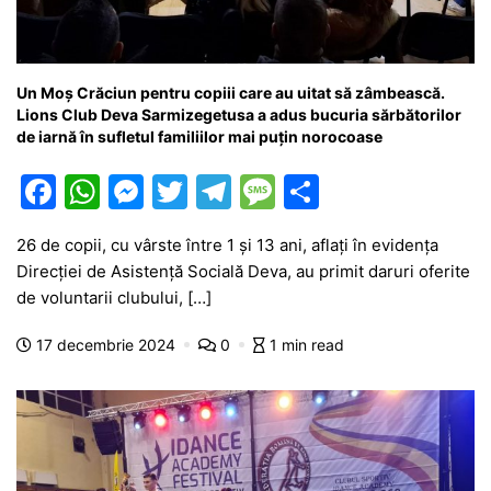
Un Moş Crăciun pentru copiii care au uitat să zâmbească.
Lions Club Deva Sarmizegetusa a adus bucuria sărbătorilor
de iarnă în sufletul familiilor mai puțin norocoase
F
W
M
T
T
M
P
a
h
e
w
el
e
ar
26 de copii, cu vârste între 1 şi 13 ani, aflați în evidenţa
c
at
s
itt
e
s
ta
Direcţiei de Asistenţă Socială Deva, au primit daruri oferite
e
s
s
er
gr
s
je
de voluntarii clubului, […]
b
A
e
a
a
a
17 decembrie 2024
0
1 min read
o
p
n
m
g
z
o
p
g
e
ă
k
er