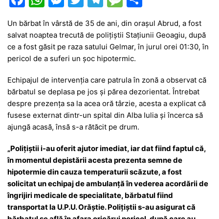
a
h
e
w
el
e
ar
Un bărbat în vârstă de 35 de ani, din orașul Abrud, a fost
c
at
s
itt
e
s
ta
salvat noaptea trecută de polițiștii Stațiunii Geoagiu, după
e
s
s
er
gr
s
je
ce a fost găsit pe raza satului Gelmar, în jurul orei 01:30, în
b
A
e
a
a
a
pericol de a suferi un șoc hipotermic.
o
p
n
m
g
z
Echipajul de intervenția care patrula în zonă a observat că
o
p
g
e
ă
bărbatul se deplasa pe jos și părea dezorientat. Întrebat
despre prezența sa la acea oră târzie, acesta a explicat că
k
er
fusese externat dintr-un spital din Alba Iulia și încerca să
ajungă acasă, însă s-a rătăcit pe drum.
„Polițiștii i-au oferit ajutor imediat, iar dat fiind faptul că,
în momentul depistării acesta prezenta semne de
hipotermie din cauza temperaturii scăzute, a fost
solicitat un echipaj de ambulanță în vederea acordării de
îngrijiri medicale de specialitate, bărbatul fiind
transportat la U.P.U. Orăștie. Polițiștii s-au asigurat că
bărbatul se află în afara oricărui pericol, după care au