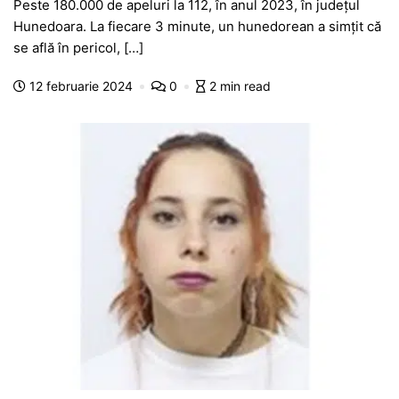
Peste 180.000 de apeluri la 112, în anul 2023, în județul
c
at
s
itt
e
s
ta
Hunedoara. La fiecare 3 minute, un hunedorean a simțit că
e
s
s
er
gr
s
je
se află în pericol, […]
b
A
e
a
a
a
12 februarie 2024
0
2 min read
o
p
n
m
g
z
o
p
g
e
ă
k
er