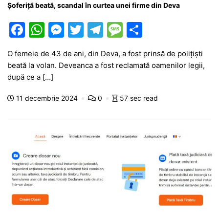
Șoferiță beată, scandal în curtea unei firme din Deva
F
W
M
T
T
M
P
a
h
e
w
el
e
ar
O femeie de 43 de ani, din Deva, a fost prinsă de polițiști
c
at
s
itt
e
s
ta
beată la volan. Deveanca a fost reclamată oamenilor legii,
e
s
s
er
gr
s
je
după ce a […]
b
A
e
a
a
a
11 decembrie 2024
0
57 sec read
o
p
n
m
g
z
o
p
g
e
ă
k
er