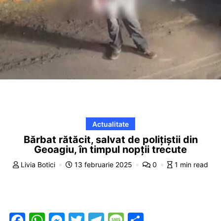
Actualitate
Bărbat rătăcit, salvat de polițiștii din
Geoagiu, în timpul nopții trecute
Livia Botici
13 februarie 2025
0
1 min read
F
W
M
T
T
M
P