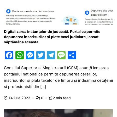
Digitalizarea instanțelor de judecată. Portal ce permite
depunerea înscrisurilor și plate taxei judiciare, lansat
săptămâna aceasta
F
W
M
T
T
M
P
a
h
e
w
el
e
ar
Consiliul Superior al Magistraturii (CSM) anunță lansarea
c
at
s
itt
e
s
ta
portalului național ce permite depunerea cererilor,
e
s
s
er
gr
s
je
înscrisurilor și plata taxelor de timbru și îndeamnă cetățenii
b
A
e
a
a
a
și profesioniștii din […]
o
p
n
m
g
z
14 iulie 2023
0
2 min read
o
p
g
e
ă
k
er