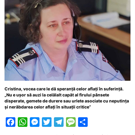
Cristina, vocea care le dă speranță celor aflați în suferință.
„Nu e ușor să auzi la celălalt capăt al firului pânsete
disperate, gemete de durere sau urlete asociate cu neputința
și nerăbdarea celor aflați în situații critice”
F
W
M
T
T
M
P
a
h
e
w
el
e
ar