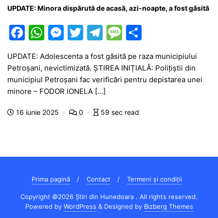
UPDATE: Minora dispărută de acasă, azi-noapte, a fost găsită
F
W
M
T
T
M
P
a
h
e
w
el
e
ar
UPDATE: Adolescenta a fost găsită pe raza municipiului
c
at
s
itt
e
s
ta
Petroșani, nevictimizată. ȘTIREA INIȚIALĂ: Polițiștii din
e
s
s
er
gr
s
je
municipiul Petroșani fac verificări pentru depistarea unei
b
A
e
a
a
a
minore – FODOR IONELA […]
o
p
n
m
g
z
16 iunie 2025
0
59 sec read
o
p
g
e
ă
k
er
Prima pagină
Contact
Termeni și condiții
Copyright ©2026 Știri din Hunedoara . All rights reserved.
Powered by
WordPress
&
Designed by
Bizberg Themes