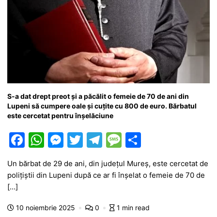
S-a dat drept preot și a păcălit o femeie de 70 de ani din
Lupeni să cumpere oale și cuțite cu 800 de euro. Bărbatul
este cercetat pentru înșelăciune
F
W
M
T
T
M
P
a
h
e
w
el
e
ar
Un bărbat de 29 de ani, din județul Mureș, este cercetat de
c
at
s
itt
e
s
ta
polițiștii din Lupeni după ce ar fi înșelat o femeie de 70 de
e
s
s
er
gr
s
je
[…]
b
A
e
a
a
a
10 noiembrie 2025
0
1 min read