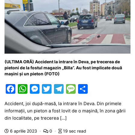
(ULTIMA ORĂ) Accident la intrare în Deva, pe trecerea de
pietoni de la fostul magazin „Billa”. Au fost implicate două
mașini și un pieton (FOTO)
F
W
M
T
T
M
P
a
h
e
w
el
e
ar
Accident, joi după-masă, la intrare în Deva. Din primele
c
at
s
itt
e
s
ta
informații, un pieton a fost lovit de o mașină, în zona gării
e
s
s
er
gr
s
je
din localitate, pe trecerea […]
b
A
e
a
a
a
6 aprilie 2023
0
19 sec read