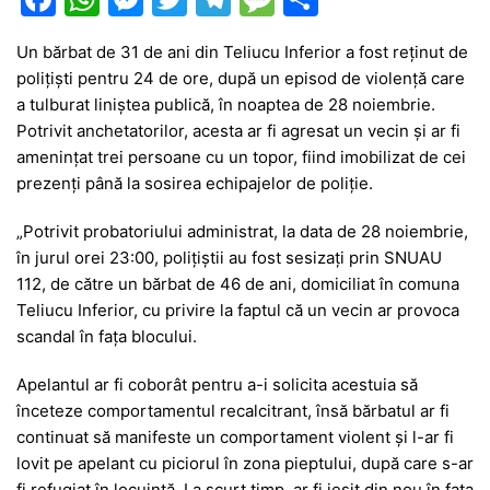
a
h
e
w
el
e
ar
Un bărbat de 31 de ani din Teliucu Inferior a fost reținut de
c
at
s
itt
e
s
ta
polițiști pentru 24 de ore, după un episod de violență care
e
s
s
er
gr
s
je
a tulburat liniștea publică, în noaptea de 28 noiembrie.
b
A
e
a
a
a
Potrivit anchetatorilor, acesta ar fi agresat un vecin și ar fi
amenințat trei persoane cu un topor, fiind imobilizat de cei
o
p
n
m
g
z
prezenți până la sosirea echipajelor de poliție.
o
p
g
e
ă
„Potrivit probatoriului administrat, la data de 28 noiembrie,
k
er
în jurul orei 23:00, polițiștii au fost sesizați prin SNUAU
112, de către un bărbat de 46 de ani, domiciliat în comuna
Teliucu Inferior, cu privire la faptul că un vecin ar provoca
scandal în fața blocului.
Apelantul ar fi coborât pentru a-i solicita acestuia să
înceteze comportamentul recalcitrant, însă bărbatul ar fi
continuat să manifeste un comportament violent și l-ar fi
lovit pe apelant cu piciorul în zona pieptului, după care s-ar
fi refugiat în locuință. La scurt timp, ar fi ieșit din nou în fața