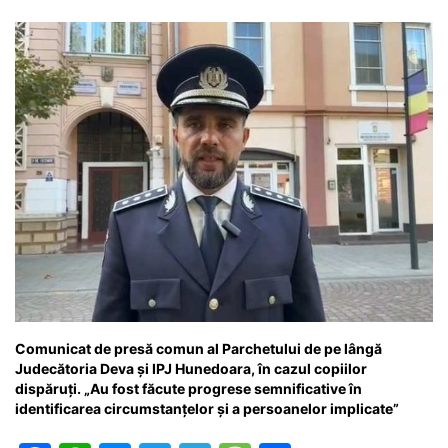
o
p
n
m
g
z
o
p
g
e
ă
k
er
Comunicat de presă comun al Parchetului de pe lângă
Judecătoria Deva și IPJ Hunedoara, în cazul copiilor
dispăruți. „Au fost făcute progrese semnificative în
identificarea circumstanțelor și a persoanelor implicate”