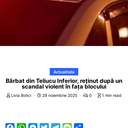
Actualitate
Bărbat din Teliucu Inferior, reținut după un
scandal violent în fața blocului
Livia Botici
29 noiembrie 2025
0
1 min read
F
W
M
T
T
M
P