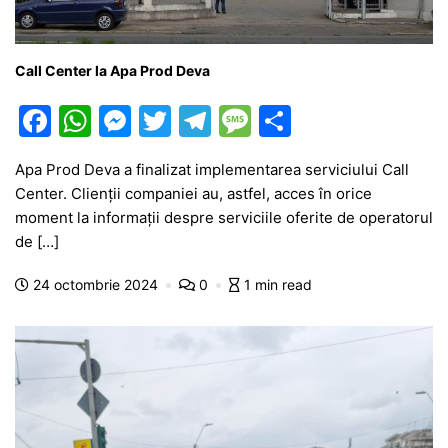
Call Center la Apa Prod Deva
F
W
M
T
T
M
P
a
h
e
w
el
e
ar
Apa Prod Deva a finalizat implementarea serviciului Call
c
at
s
itt
e
s
ta
Center. Clienții companiei au, astfel, acces în orice
e
s
s
er
gr
s
je
moment la informații despre serviciile oferite de operatorul
b
A
e
a
a
a
de […]
o
p
n
m
g
z
24 octombrie 2024
0
1 min read
o
p
g
e
ă
k
er