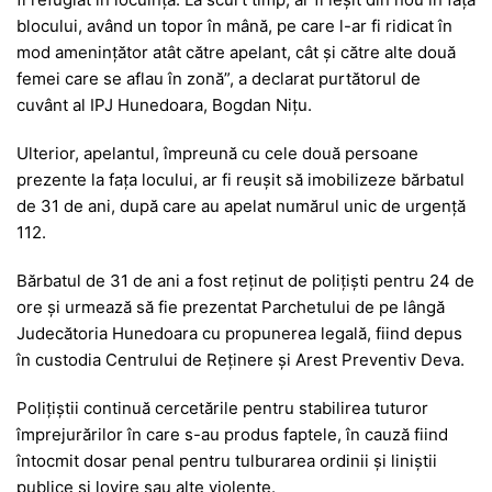
blocului, având un topor în mână, pe care l-ar fi ridicat în
mod amenințător atât către apelant, cât și către alte două
femei care se aflau în zonă”, a declarat purtătorul de
cuvânt al IPJ Hunedoara, Bogdan Nițu.
Ulterior, apelantul, împreună cu cele două persoane
prezente la fața locului, ar fi reușit să imobilizeze bărbatul
de 31 de ani, după care au apelat numărul unic de urgență
112.
Bărbatul de 31 de ani a fost reținut de polițiști pentru 24 de
ore și urmează să fie prezentat Parchetului de pe lângă
Judecătoria Hunedoara cu propunerea legală, fiind depus
în custodia Centrului de Reținere și Arest Preventiv Deva.
Polițiștii continuă cercetările pentru stabilirea tuturor
împrejurărilor în care s-au produs faptele, în cauză fiind
întocmit dosar penal pentru tulburarea ordinii și liniștii
publice și lovire sau alte violențe.