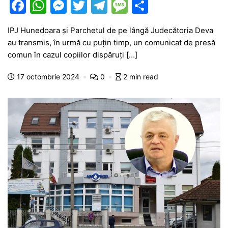
F
W
M
T
T
M
P
a
h
e
w
el
e
ar
IPJ Hunedoara și Parchetul de pe lângă Judecătoria Deva
c
at
s
itt
e
s
ta
au transmis, în urmă cu puțin timp, un comunicat de presă
e
s
s
er
gr
s
je
comun în cazul copiilor dispăruți […]
b
A
e
a
a
a
17 octombrie 2024
0
2 min read
o
p
n
m
g
z
o
p
g
e
ă
k
er