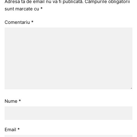
Adresa ta de email nu va fi publicată.
Câmpurile obligatorii
sunt marcate cu
*
Comentariu
*
Nume
*
Email
*