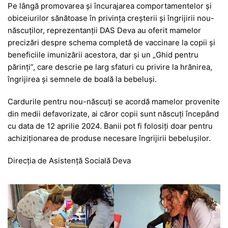
Pe lângă promovarea și încurajarea comportamentelor și
obiceiurilor sănătoase în privința creșterii și îngrijirii nou-
născuților, reprezentanții DAS Deva au oferit mamelor
precizări despre schema completă de vaccinare la copii și
beneficiile imunizării acestora, dar și un „Ghid pentru
părinți”, care descrie pe larg sfaturi cu privire la hrănirea,
îngrijirea și semnele de boală la bebeluși.
Cardurile pentru nou-născuți se acordă mamelor provenite
din medii defavorizate, ai căror copii sunt născuți începând
cu data de 12 aprilie 2024. Banii pot fi folosiți doar pentru
achiziționarea de produse necesare îngrijirii bebelușilor.
Direcția de Asistență Socială Deva