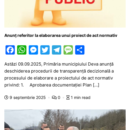
Anunţ referitor la elaborarea unui proiect de act normativ
F
W
M
T
T
M
P
a
h
e
w
el
e
ar
Astăzi 09.09.2025, Primăria municipiului Deva anunţă
c
at
s
itt
e
s
ta
deschiderea procedurii de transparenţă decizională a
e
s
s
er
gr
s
je
procesului de elaborare a proiectului de act normativ
b
A
e
a
a
a
privind: 1. Aprobarea documentației Plan […]
o
p
n
m
g
z
9 septembrie 2025
0
1 min read
o
p
g
e
ă
k
er