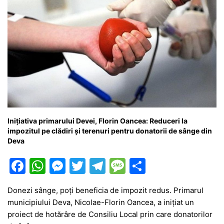
Inițiativa primarului Devei, Florin Oancea: Reduceri la
impozitul pe clădiri și terenuri pentru donatorii de sânge din
Deva
F
W
M
T
T
M
P
a
h
e
w
el
e
ar
Donezi sânge, poți beneficia de impozit redus. Primarul
c
at
s
itt
e
s
ta
municipiului Deva, Nicolae-Florin Oancea, a inițiat un
e
s
s
er
gr
s
je
proiect de hotărâre de Consiliu Local prin care donatorilor