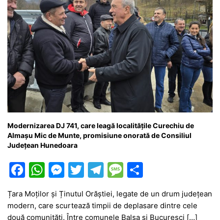
Modernizarea DJ 741, care leagă localitățile Curechiu de
Almașu Mic de Munte, promisiune onorată de Consiliul
Județean Hunedoara
F
W
M
T
T
M
P
a
h
e
w
el
e
ar
Țara Moților și Ținutul Orăștiei, legate de un drum județean
c
at
s
itt
e
s
ta
modern, care scurtează timpii de deplasare dintre cele
e
s
s
er
gr
s
je
două comunități. Între comunele Balșa și Bucureșci […]