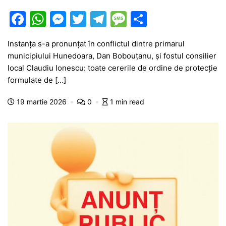
F
W
M
T
T
M
P
a
h
e
w
el
e
ar
Instanța s-a pronunțat în conflictul dintre primarul
c
at
s
itt
e
s
ta
municipiului Hunedoara, Dan Bobouțanu, și fostul consilier
e
s
s
er
gr
s
je
local Claudiu Ionescu: toate cererile de ordine de protecție
b
A
e
a
a
a
formulate de […]
o
p
n
m
g
z
19 martie 2026
0
1 min read
o
p
g
e
ă
k
er