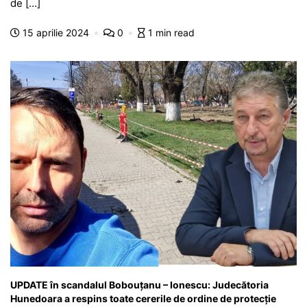
b
A
e
a
a
a
de […]
o
p
n
m
g
z
15 aprilie 2024
0
1 min read
o
p
g
e
ă
k
er
UPDATE în scandalul Bobouțanu – Ionescu: Judecătoria
Hunedoara a respins toate cererile de ordine de protecție