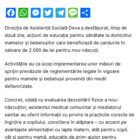
F
W
M
T
T
M
P
a
h
e
w
el
e
ar
Direcția de Asistență Socială Deva a desfășurat, timp de
c
at
s
itt
e
s
ta
două zile, acțiuni de educație pentru sănătate la domiciliul
e
s
s
er
gr
s
je
mamelor și bebelușilor care beneficiază de cardurile în
b
A
e
a
a
a
valoare de 2.000 de lei pentru nou-născuți.
o
p
n
m
g
z
Activitățile au ca scop implementarea unor măsuri de
o
p
g
e
ă
sprijin prevăzute de reglementările legale în vigoare
pentru mamele și bebelușii proveniți din medii
k
er
defavorizate.
Concret, odată cu evaluarea dezvoltării fizice a nou-
născuților, asistentul medical comunitar și mediatorul
sanitar au oferit informații cu privire la practicile corecte de
îngrijire a copilului, consiliere în alăptare – cu accent pe
avantajele alimentației cu lapte matern, atât pentru copil,
cât și pentru mamă, educație de prim-ajutor pentru