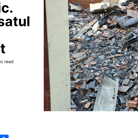
c.
satul
t
ec read