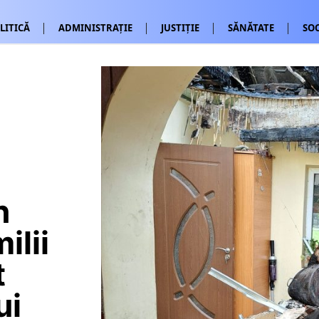
LITICĂ
ADMINISTRAȚIE
JUSTIȚIE
SĂNĂTATE
SOC
n
ilii
t
ui