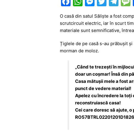
F
W
M
T
T
a
h
e
w
el
O casă din satul Săliște a fost comp
c
at
s
itt
e
scrutcircuit electric, iar în scurt ti
e
s
s
er
gr
materiale sunt semnificative, întrea
b
A
e
a
Țiglele de pe casă s-au prăbușit și 
o
p
n
m
morman de moloz.
o
p
g
k
er
„Când te trezești în mijlocul
doar un coșmar! Însă din p
Casa mătușii mele a fost ar
punct de vedere material!
Apelez cu încredere la toți 
reconstruiască casa!
Cei care doresc să ajute, o 
RO57BTRL02201201D18264XX -