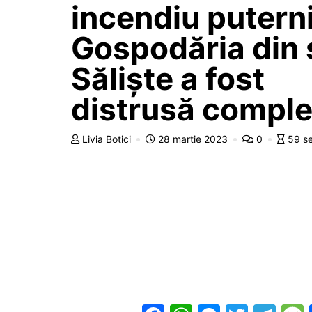
incendiu puterni
Gospodăria din 
Săliște a fost
distrusă comple
Livia Botici
28 martie 2023
0
59 s