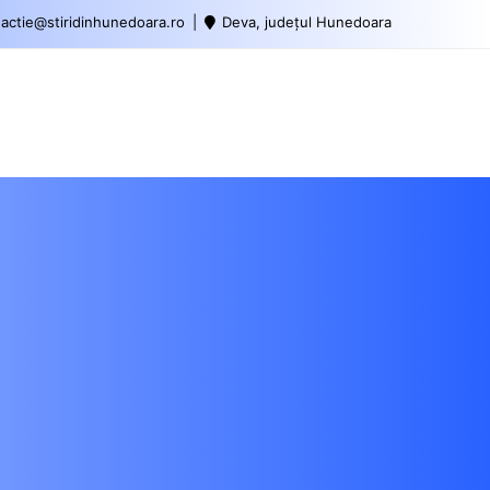
actie@stiridinhunedoara.ro
Deva, județul Hunedoara