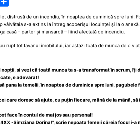
M
P
e
ar
let distrusă de un incendiu, în noaptea de duminică spre luni. Fo
s
ta
mp vâlvătaia s-a extins la întreg acoperișul locuinței și la o anexă
s
je
ga casă – parter și mansardă – fiind afectată de incendiu.
a
a
au rupt tot tavanul imobilului, iar astăzi toată de munca de o vi
g
z
e
ă
 nopții, si vezi că toată munca ta s-a transformat în scrum, îți do
ăcate, e adevărat!
să pana la temelii, în noaptea de duminica spre luni, pagubele 
cei care doresc să ajute, cu puțin fiecare, mână de la mână, să î
pot face în contul de mai jos sau personal!
Simziana Dorina!”, scrie nepoata femeii căreia focul i-a mi