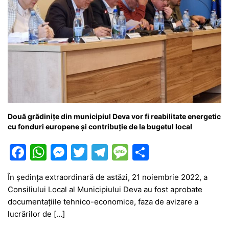
Două grădinițe din municipiul Deva vor fi reabilitate energetic
cu fonduri europene și contribuție de la bugetul local
F
W
M
T
T
M
P
a
h
e
w
el
e
ar
În ședința extraordinară de astăzi, 21 noiembrie 2022, a
c
at
s
itt
e
s
ta
Consiliului Local al Municipiului Deva au fost aprobate
e
s
s
er
gr
s
je
documentațiile tehnico-economice, faza de avizare a
b
A
e
a
a
a
lucrărilor de […]