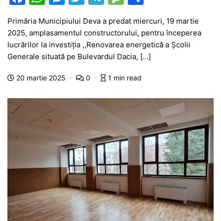
a
h
e
w
el
e
ar
Primăria Municipiului Deva a predat miercuri, 19 martie
c
at
s
itt
e
s
ta
2025, amplasamentul constructorului, pentru începerea
e
s
s
er
gr
s
je
lucrărilor la investiția ,,Renovarea energetică a Școlii
b
A
e
a
a
a
Generale situată pe Bulevardul Dacia, […]
o
p
n
m
g
z
20 martie 2025
0
1 min read
o
p
g
e
ă
k
er