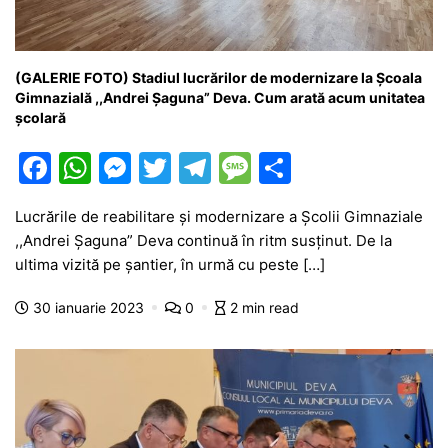
(GALERIE FOTO) Stadiul lucrărilor de modernizare la Școala
Gimnazială ,,Andrei Șaguna” Deva. Cum arată acum unitatea
școlară
F
W
M
T
T
M
P
a
h
e
w
el
e
ar
Lucrările de reabilitare și modernizare a Școlii Gimnaziale
c
at
s
itt
e
s
ta
,,Andrei Șaguna” Deva continuă în ritm susținut. De la
e
s
s
er
gr
s
je
ultima vizită pe șantier, în urmă cu peste […]
b
A
e
a
a
a
30 ianuarie 2023
0
2 min read
o
p
n
m
g
z
o
p
g
e
ă
k
er