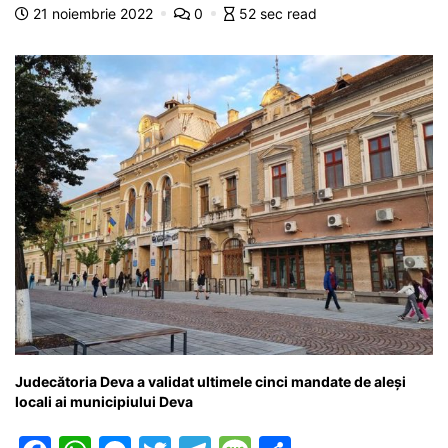
o
p
n
m
g
z
21 noiembrie 2022
0
52 sec read
o
p
g
e
ă
k
er
Judecătoria Deva a validat ultimele cinci mandate de aleși
locali ai municipiului Deva