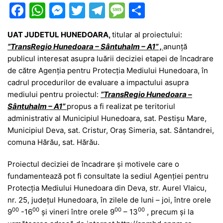
F
W
M
T
T
M
P
a
h
e
w
el
e
ar
UAT JUDETUL HUNEDOARA,
titular al proiectului:
c
at
s
itt
e
s
ta
”TransRegio Hunedoara – Sântuhalm – A1” ,
anunţă
e
s
s
er
gr
s
je
publicul interesat asupra luării deciziei etapei de încadrare
b
A
e
a
a
a
de către Agenţia pentru Protecţia Mediului Hunedoara, în
cadrul procedurilor de evaluare a impactului asupra
o
p
n
m
g
z
mediului pentru proiectul:
”TransRegio Hunedoara –
o
p
g
e
ă
Sântuhalm – A1”
propus a fi realizat pe teritoriul
k
er
administrativ al Municipiul Hunedoara, sat. Pestișu Mare,
Municipiul Deva, sat. Cristur, Oraș Simeria, sat. Sântandrei,
comuna Hărău, sat. Hărău.
Proiectul deciziei de încadrare şi motivele care o
fundamentează pot fi consultate la sediul Agenţiei pentru
Protecţia Mediului Hunedoara din Deva, str. Aurel Vlaicu,
nr. 25, judeţul Hunedoara, în zilele de luni – joi, între orele
00
00
00
00
9
-16
şi vineri între orele 9
– 13
, precum şi la