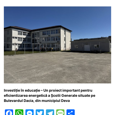
Investiție în educație – Un proiect important pentru
eficientizarea energetică a Școlii Generale situate pe
Bulevardul Dacia, din municipiul Deva
F
W
M
T
T
M
P