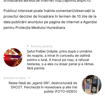
următoarea adresă de internet http://apmhd.anpm.ro.
Publicul interesat poate înainta comentarii/observații la
proiectul deciziei de încadrare în termen de 10 zile de la
data publicării anunțului pe pagina de internet a Agenției
pentru Protecția Mediului Hunedoara.
Articolul anterior
Șeful Poliției Orăștie, prins după o urmărire
de noapte, a intrat în concediu de odihnă
pentru o lună. A trecut pe roșu, a refuzat
testarea, s-a ales cu dosar penal și a rămas
fără permis
Articolul următor
Rețea falsă de „agenți SRI”, destructurată de
DIICOT. Percheziții în Hunedoara și alte trei
județe (FOTO-VIDEO)