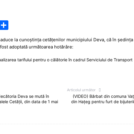
M
P
e
ar
 aduce la cunoştinţa cetăţenilor municipiului Deva, că în şedinţa 
s
ta
 fost adoptată următoarea hotărâre:
s
je
izarea tarifului pentru o călătorie în cadrul Serviciului de Transport 
a
a
g
z
e
ă
Articolul următor
decătoria Deva se mută în
(VIDEO) Bărbat din comuna Vața d
alele Cetății, din data de 1 mai
din Hațeg pentru furt de bijuteri