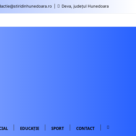
actie@stiridinhunedoara.ro
Deva, județul Hunedoara
CIAL
EDUCAȚIE
SPORT
CONTACT