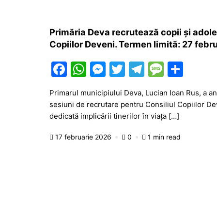
Primăria Deva recrutează copii și adole
Copiilor Deveni. Termen limită: 27 febr
F
W
M
T
T
M
P
a
h
e
w
el
e
ar
Primarul municipiului Deva, Lucian Ioan Rus, a an
c
at
s
itt
e
s
ta
sesiuni de recrutare pentru Consiliul Copiilor De
e
s
s
er
gr
s
je
dedicată implicării tinerilor în viața […]
b
A
e
a
a
a
17 februarie 2026
0
1 min read
o
p
n
m
g
z
o
p
g
e
ă
k
er