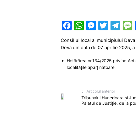
F
W
M
T
T
a
h
e
w
el
Consiliul local al municipiului Deva
c
at
s
itt
e
Deva din data de 07 aprilie 2025, a
e
s
s
er
gr
Hotărârea nr.134/2025 privind Actual
b
A
e
a
localitățile aparținătoare.
o
p
n
m
o
p
g
k
er
Articolul anterior
Tribunalul Hunedoara și Ju
Palatul de Justiție, de la po