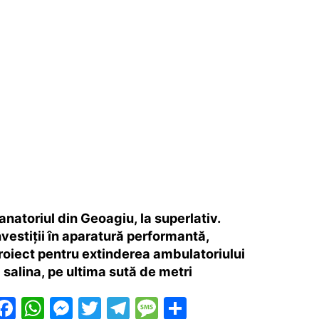
anatoriul din Geoagiu, la superlativ.
nvestiții în aparatură performantă,
roiect pentru extinderea ambulatoriului
i salina, pe ultima sută de metri
F
W
M
T
T
M
P