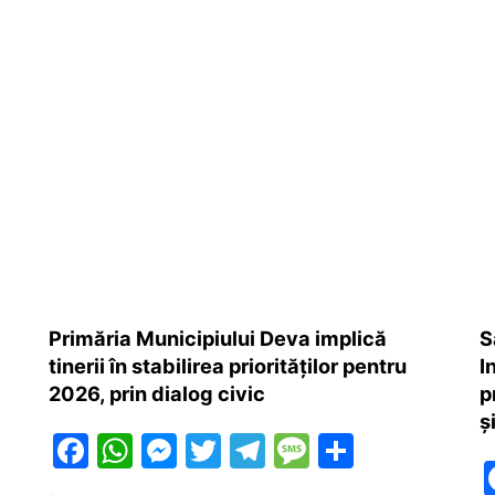
Primăria Municipiului Deva implică
S
tinerii în stabilirea priorităților pentru
I
2026, prin dialog civic
p
ș
F
W
M
T
T
M
P
a
h
e
w
el
e
ar