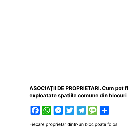
ASOCIAȚII DE PROPRIETARI. Cum pot fi
exploatate spațiile comune din blocuri
F
W
M
T
T
M
P
a
h
e
w
el
e
ar
Fiecare proprietar dintr-un bloc poate folosi
c
at
s
itt
e
s
ta