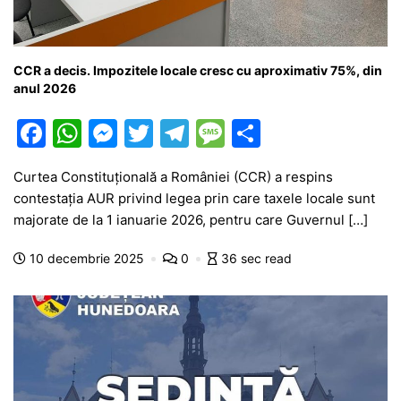
CCR a decis. Impozitele locale cresc cu aproximativ 75%, din
anul 2026
F
W
M
T
T
M
P
a
h
e
w
el
e
ar
Curtea Constituțională a României (CCR) a respins
c
at
s
itt
e
s
ta
contestația AUR privind legea prin care taxele locale sunt
e
s
s
er
gr
s
je
majorate de la 1 ianuarie 2026, pentru care Guvernul […]
b
A
e
a
a
a
10 decembrie 2025
0
36 sec read
o
p
n
m
g
z
o
p
g
e
ă
k
er