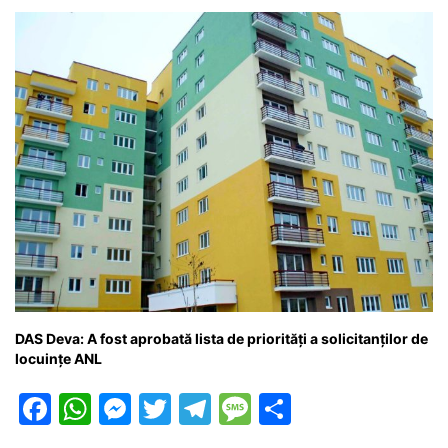
o
p
g
e
ă
k
er
DAS Deva: A fost aprobată lista de priorități a solicitanților de
locuințe ANL
F
W
M
T
T
M
P
a
h
e
w
el
e
ar