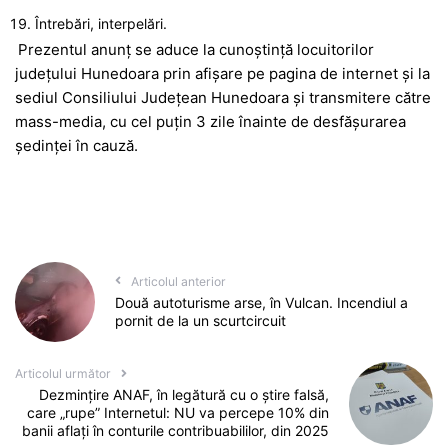
Întrebări, interpelări.
Prezentul anunț se aduce la cunoştinţă locuitorilor
județului Hunedoara prin afişare pe pagina de internet și la
sediul Consiliului Județean Hunedoara şi transmitere către
mass-media, cu cel puţin 3 zile înainte de desfăşurarea
ședinței în cauză.
Articolul anterior
Două autoturisme arse, în Vulcan. Incendiul a
pornit de la un scurtcircuit
Articolul următor
Dezmințire ANAF, în legătură cu o știre falsă,
care „rupe” Internetul: NU va percepe 10% din
banii aflați în conturile contribuabililor, din 2025