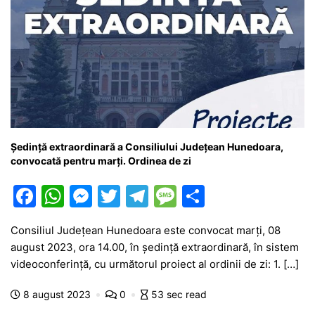
Ședință extraordinară a Consiliului Județean Hunedoara,
convocată pentru marți. Ordinea de zi
F
W
M
T
T
M
P
a
h
e
w
el
e
ar
Consiliul Județean Hunedoara este convocat marți, 08
c
at
s
itt
e
s
ta
august 2023, ora 14.00, în ședință extraordinară, în sistem
e
s
s
er
gr
s
je
videoconferință, cu următorul proiect al ordinii de zi: 1. […]
b
A
e
a
a
a
8 august 2023
0
53 sec read
o
p
n
m
g
z