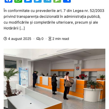
a
h
e
w
el
e
ar
În conformitate cu prevederile art. 7 din Legea nr. 52/2003
c
at
s
itt
e
s
ta
privind transparenţa decizională în administraţia publică,
e
s
s
er
gr
s
je
cu modificările și completările ulterioare, precum și ale
b
A
e
a
a
a
Hotărârii […]
o
p
n
m
g
z
4 august 2025
0
2 min read
o
p
g
e
ă
k
er