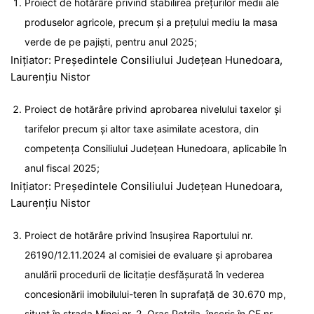
Proiect de hotărâre privind stabilirea preţurilor medii ale
produselor agricole, precum și a prețului mediu la masa
verde de pe pajiști, pentru anul 2025;
Inițiator: Președintele Consiliului Județean Hunedoara,
Laurențiu Nistor
Proiect de hotărâre privind aprobarea nivelului taxelor și
tarifelor precum și altor taxe asimilate acestora, din
competența Consiliului Județean Hunedoara, aplicabile în
anul fiscal 2025;
Inițiator: Președintele Consiliului Județean Hunedoara,
Laurențiu Nistor
Proiect de hotărâre privind însușirea Raportului nr.
26190/12.11.2024 al comisiei de evaluare și aprobarea
anulării procedurii de licitație desfășurată în vederea
concesionării imobilului-teren în suprafață de 30.670 mp,
situat în strada Minei nr. 2, Oraș Petrila, înscris în CF nr.