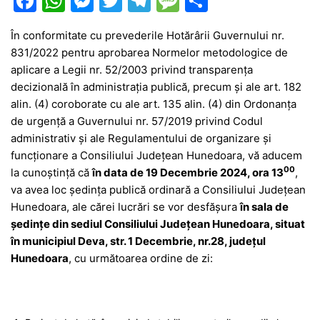
F
W
M
T
T
M
P
a
h
e
w
el
e
ar
În conformitate cu prevederile Hotărârii Guvernului nr.
c
at
s
itt
e
s
ta
831/2022 pentru aprobarea Normelor metodologice de
e
s
s
er
gr
s
je
aplicare a Legii nr. 52/2003 privind transparenţa
b
A
e
a
a
a
decizională în administraţia publică, precum și ale art. 182
alin. (4) coroborate cu ale art. 135 alin. (4) din Ordonanța
o
p
n
m
g
z
de urgență a Guvernului nr. 57/2019 privind Codul
o
p
g
e
ă
administrativ și ale Regulamentului de organizare şi
k
er
funcţionare a Consiliului Judeţean Hunedoara, vă aducem
00
la cunoştinţă că
în data de 19 Decembrie 2024, ora 13
,
va avea loc şedinţa publică ordinară a Consiliului Județean
Hunedoara, ale cărei lucrări se vor desfășura
în sala de
ședințe din sediul Consiliului Județean Hunedoara, situat
în municipiul Deva, str. 1 Decembrie, nr.28, județul
Hunedoara
, cu următoarea ordine de zi: