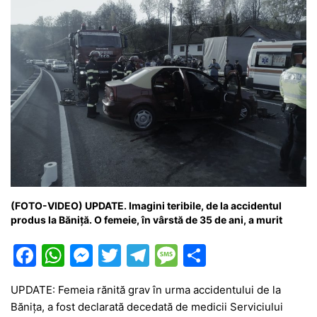
(FOTO-VIDEO) UPDATE. Imagini teribile, de la accidentul
produs la Băniță. O femeie, în vârstă de 35 de ani, a murit
F
W
M
T
T
M
P
a
h
e
w
el
e
ar
UPDATE: Femeia rănită grav în urma accidentului de la
c
at
s
itt
e
s
ta
Bănița, a fost declarată decedată de medicii Serviciului