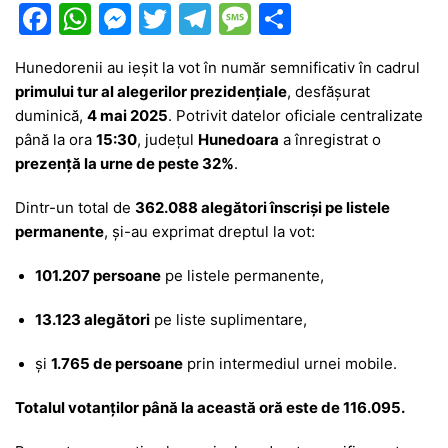
F
W
M
T
T
M
P
a
h
e
w
el
e
ar
Hunedorenii au ieșit la vot în număr semnificativ în cadrul
c
at
s
itt
e
s
ta
primului tur al alegerilor prezidențiale
, desfășurat
e
s
s
er
gr
s
je
duminică,
4 mai 2025
. Potrivit datelor oficiale centralizate
b
A
e
a
a
a
până la ora
15:30
, județul
Hunedoara
a înregistrat o
prezență la urne de peste 32%
.
o
p
n
m
g
z
o
p
g
e
ă
Dintr-un total de
362.088 alegători înscriși pe listele
permanente
, și-au exprimat dreptul la vot:
k
er
101.207 persoane
pe listele permanente,
13.123 alegători
pe liste suplimentare,
și
1.765 de persoane
prin intermediul urnei mobile.
Totalul votanților până la această oră este de 116.095.