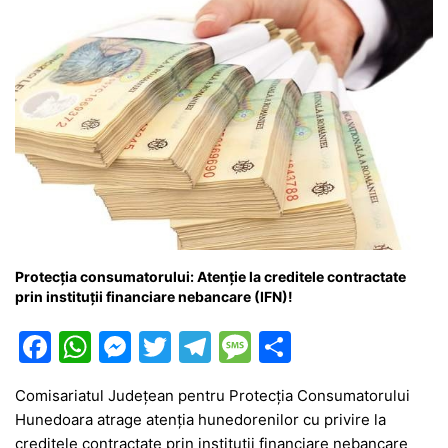
Protecția consumatorului: Atenție la creditele contractate
prin instituții financiare nebancare (IFN)!
F
W
M
T
T
M
P
a
h
e
w
el
e
ar
Comisariatul Județean pentru Protecția Consumatorului
c
at
s
itt
e
s
ta
Hunedoara atrage atenția hunedorenilor cu privire la
e
s
s
er
gr
s
je
creditele contractate prin instituții financiare nebancare