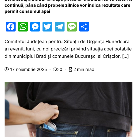
continuă, până când probele zilnice vor indica rezultate care
permit consumul apei
F
W
M
T
T
M
P
a
h
e
w
el
e
ar
Comitetul Județean pentru Situații de Urgență Hunedoara
c
at
s
itt
e
s
ta
a revenit, luni, cu noi precizări privind situația apei potabile
e
s
s
er
gr
s
je
din municipiul Brad și comunele Bucureșci și Crișcior, […]
b
A
e
a
a
a
17 noiembrie 2025
0
2 min read
o
p
n
m
g
z
o
p
g
e
ă
k
er