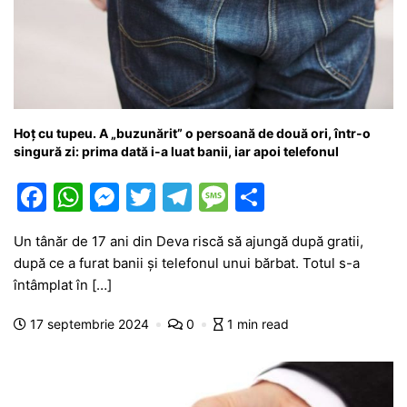
Hoț cu tupeu. A „buzunărit” o persoană de două ori, într-o
singură zi: prima dată i-a luat banii, iar apoi telefonul
F
W
M
T
T
M
P
a
h
e
w
el
e
ar
Un tânăr de 17 ani din Deva riscă să ajungă după gratii,
c
at
s
itt
e
s
ta
după ce a furat banii și telefonul unui bărbat. Totul s-a
e
s
s
er
gr
s
je
întâmplat în […]
b
A
e
a
a
a
17 septembrie 2024
0
1 min read
o
p
n
m
g
z
o
p
g
e
ă
k
er